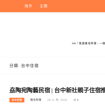
Skip
台灣
海外
主題
to
content
HA！我是捲毛阿偉，一
分類:
台中住宿
劦陶宛陶藝民宿 | 台中新社親子住
捲毛阿偉
28 11 月, 2024
0
台中住宿