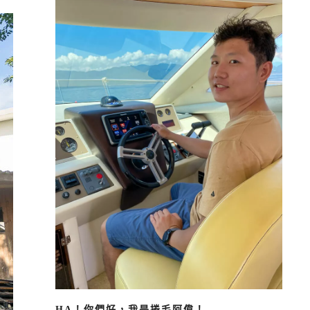
HA！你們好，我是捲毛阿偉！