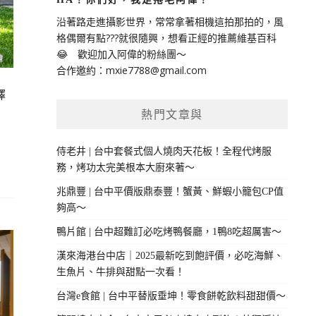
沿著路走進攝影世界，常常拿著相機這拍那拍的，風
格偶爾有點???就很隨興，想看正經的推薦維基百科
😂 歡迎加入阿偉的粉絲團～
合作邀約：
mxie7788@gmail.com
擇
熱門文章與
侍老井 | 台中套餐式個人燒肉天花板！全程代烤服
務，烤功太完美根本大廚來著～
兆鼎豐 | 台中平價版鼎泰豐！蟹黃、鮮蝦小籠包CP值
夠高～
鴨片館 | 台中超難訂必吃烤鴨餐廳，1鴨8吃超厲害～
漢來海港台中店｜2025最新吃到飽評價，必吃海鮮、
生魚片、牛排與甜點一次看！
台灣e食館 | 台中平替版垂坤！零食餅乾飲料甜甜價～