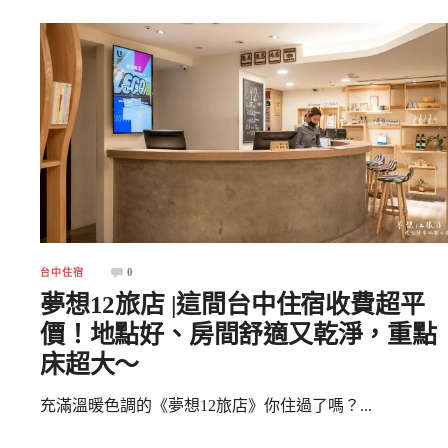
0
台中住宿
夢想12旅店 |這間台中住宿收費超平
價！地點好、房間舒適又乾淨，重點
床超大～
充滿溫暖色調的《夢想12旅店》你住過了嗎？...