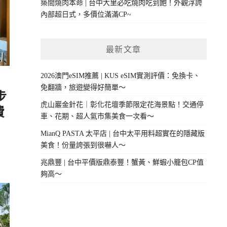
築間燒肉本命 | 台中大里必吃燒肉吃到飽！外觀浮誇
內部超日式，多價位滿滿CP~
最新文章
2026澳門eSIM推薦 | KUS eSIM實測評價：免換卡、
免翻牆，旅遊變得好簡單～
步
虎山巖金針花｜彰化花壇季節限定花海景點！交通停
費
車、花期、超人氣市集美食一次看～
MianQ PASTA 太平店 | 台中太平用料超實在的隱藏版
美食！份量誇張到很嚇人～
兆鼎豐 | 台中平價版鼎泰豐！蟹黃、鮮蝦小籠包CP值
夠高～