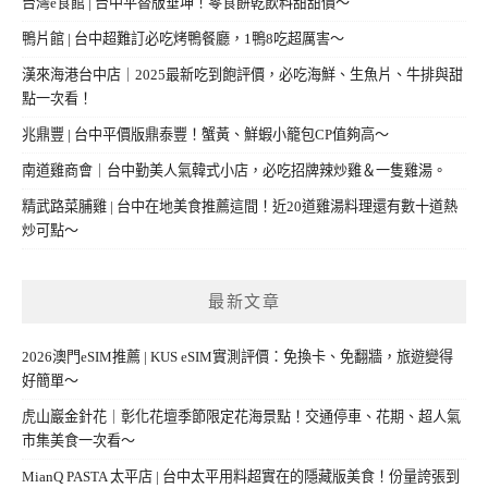
台灣e食館 | 台中平替版垂坤！零食餅乾飲料甜甜價～
鴨片館 | 台中超難訂必吃烤鴨餐廳，1鴨8吃超厲害～
漢來海港台中店｜2025最新吃到飽評價，必吃海鮮、生魚片、牛排與甜
點一次看！
兆鼎豐 | 台中平價版鼎泰豐！蟹黃、鮮蝦小籠包CP值夠高～
南道雞商會｜台中勤美人氣韓式小店，必吃招牌辣炒雞＆一隻雞湯。
精武路菜脯雞 | 台中在地美食推薦這間！近20道雞湯料理還有數十道熱
炒可點～
最新文章
2026澳門eSIM推薦 | KUS eSIM實測評價：免換卡、免翻牆，旅遊變得
好簡單～
虎山巖金針花｜彰化花壇季節限定花海景點！交通停車、花期、超人氣
市集美食一次看～
MianQ PASTA 太平店 | 台中太平用料超實在的隱藏版美食！份量誇張到