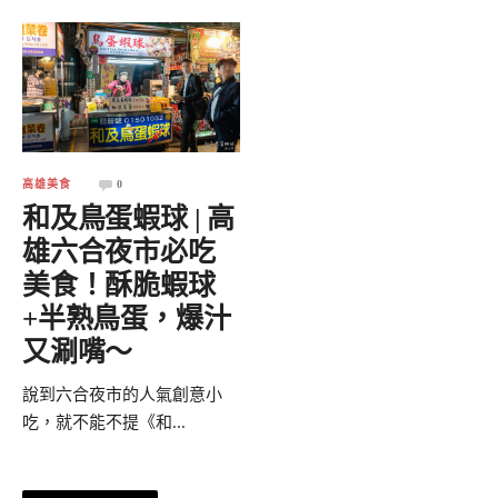
高雄美食
0
和及鳥蛋蝦球 | 高
雄六合夜市必吃
美食！酥脆蝦球
+半熟鳥蛋，爆汁
又涮嘴～
說到六合夜市的人氣創意小
吃，就不能不提《和...