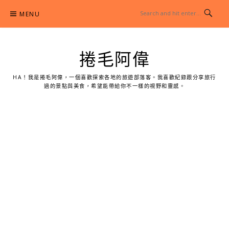
Skip
MENU
to
content
捲毛阿偉
HA！我是捲毛阿偉，一個喜歡探索各地的旅遊部落客。我喜歡紀錄跟分享旅行
過的景點與美食，希望能帶給你不一樣的視野和靈感。