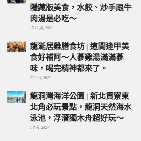
隱藏版美食，水餃、炒手跟牛
肉湯是必吃～
17 12 月, 2023
龍涎居雞膳食坊 | 這間逢甲美
食好補阿～人蔘雞湯滿滿蔘
味，喝完精神都來了。
25 5 月, 2023
龍洞灣海洋公園 | 新北貢寮東
北角必玩景點，龍洞天然海水
泳池，浮潛獨木舟超好玩～
1 8 月, 2024