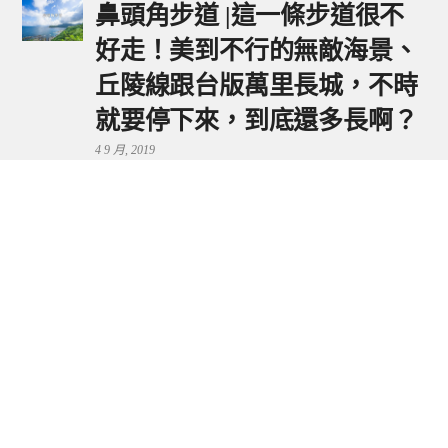
鼻頭角步道 |這一條步道很不
好走！美到不行的無敵海景、
丘陵線跟台版萬里長城，不時
就要停下來，到底還多長啊？
4 9 月, 2019
鼻頭港服務區 | 新北東北角夕
陽美景來這看，還有海鮮美食
可享用～
29 7 月, 2024
流量統計