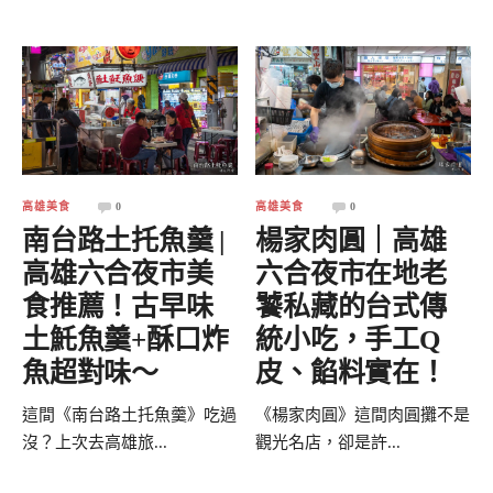
高雄美食
0
高雄美食
0
南台路土托魚羹 |
楊家肉圓｜高雄
高雄六合夜市美
六合夜市在地老
食推薦！古早味
饕私藏的台式傳
土魠魚羹+酥口炸
統小吃，手工Q
魚超對味～
皮、餡料實在！
這間《南台路土托魚羹》吃過
《楊家肉圓》這間肉圓攤不是
沒？上次去高雄旅...
觀光名店，卻是許...