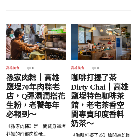
高雄美食
0
高雄美食
0
孫家肉粽｜高雄
咖啡打擾了茶
鹽埕70年肉粽老
Dirty Chai｜高雄
店，Q彈濕潤搭花
鹽埕特色咖啡茶
生粉，老饕每年
館，老宅茶香空
必報到～
間專賣印度香料
奶茶～
《孫家肉粽》是一間藏身鹽埕
巷裡的南部肉粽老...
《咖啡打擾了茶》這間高雄咖