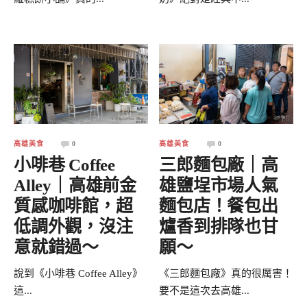
高雄美食
0
高雄美食
0
小啡巷 Coffee
三郎麵包廠｜高
Alley｜高雄前金
雄鹽埕市場人氣
質感咖啡館，超
麵包店！餐包出
低調外觀，沒注
爐香到排隊也甘
意就錯過～
願～
說到《小啡巷 Coffee Alley》
《三郎麵包廠》真的很厲害！
這...
要不是這次去高雄...