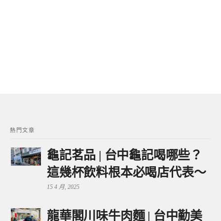
熱門文章
龜記茗品 | 台中龜記喝哪些？
這幾杯飲料根本必喝店代表～
15 4 月, 2025
龍華閣川味牛肉麵 | 台中勤美