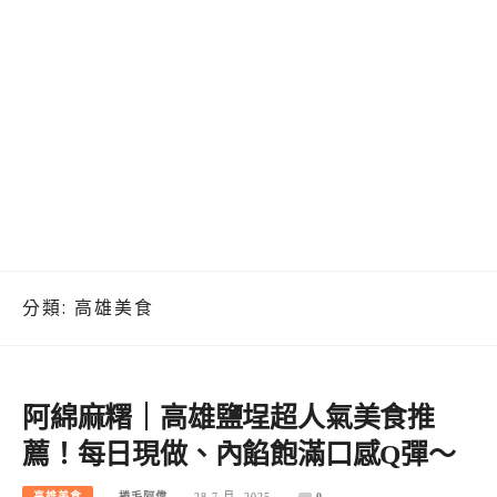
分類:
高雄美食
阿綿麻糬｜高雄鹽埕超人氣美食推
薦！每日現做、內餡飽滿口感Q彈～
高雄美食
捲毛阿偉
28 7 月, 2025
0