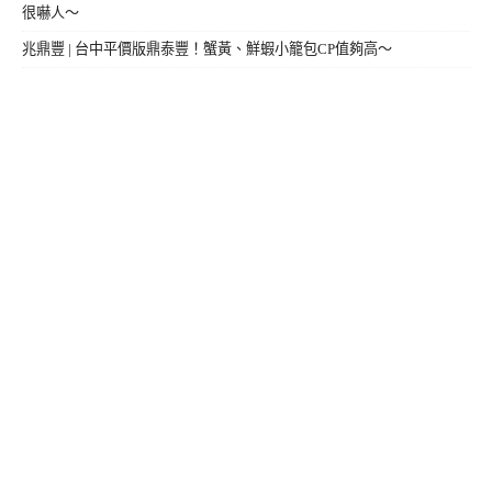
很嚇人～
兆鼎豐 | 台中平價版鼎泰豐！蟹黃、鮮蝦小籠包CP值夠高～