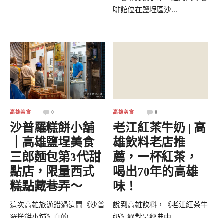
啡館位在鹽埕區沙...
高雄美食
0
高雄美食
0
沙普羅糕餅小舖
老江紅茶牛奶 | 高
｜高雄鹽埕美食
雄飲料老店推
三郎麵包第3代甜
薦，一杯紅茶，
點店，限量西式
喝出70年的高雄
糕點藏巷弄～
味！
這次高雄旅遊錯過這間《沙普
說到高雄飲料，《老江紅茶牛
羅糕餅小舖》真的...
奶》絕對是經典中...