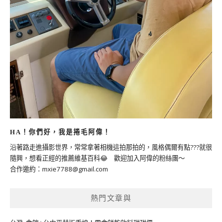
HA！你們好，我是捲毛阿偉！
沿著路走進攝影世界，常常拿著相機這拍那拍的，風格偶爾有點???就很
隨興，想看正經的推薦維基百科😂 歡迎加入阿偉的粉絲團～
合作邀約：
mxie7788@gmail.com
熱門文章與