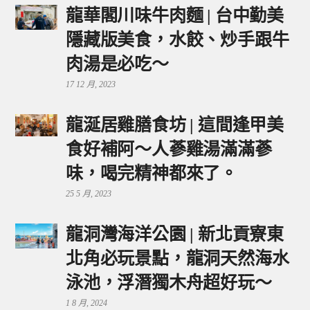
龍華閣川味牛肉麵 | 台中勤美
隱藏版美食，水餃、炒手跟牛
肉湯是必吃～
17 12 月, 2023
龍涎居雞膳食坊 | 這間逢甲美
食好補阿～人蔘雞湯滿滿蔘
味，喝完精神都來了。
25 5 月, 2023
龍洞灣海洋公園 | 新北貢寮東
北角必玩景點，龍洞天然海水
泳池，浮潛獨木舟超好玩～
1 8 月, 2024