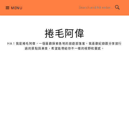
Skip
MENU
to
content
捲毛阿偉
HA！我是捲毛阿偉，一個喜歡探索各地的旅遊部落客。我喜歡紀錄跟分享旅行
過的景點與美食，希望能帶給你不一樣的視野和靈感。