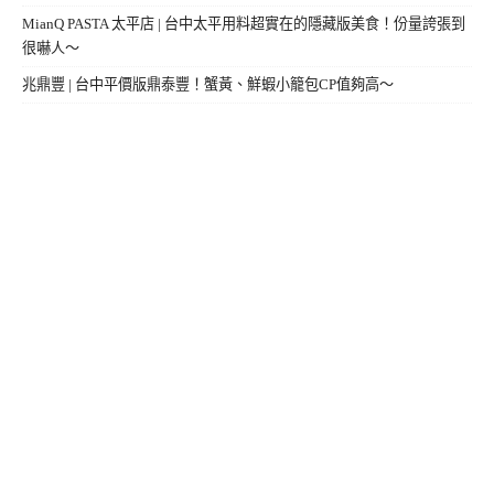
MianQ PASTA 太平店 | 台中太平用料超實在的隱藏版美食！份量誇張到
很嚇人～
兆鼎豐 | 台中平價版鼎泰豐！蟹黃、鮮蝦小籠包CP值夠高～