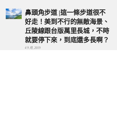
鼻頭角步道 |這一條步道很不
好走！美到不行的無敵海景、
丘陵線跟台版萬里長城，不時
就要停下來，到底還多長啊？
4 9 月, 2019
鼻頭港服務區 | 新北東北角夕
陽美景來這看，還有海鮮美食
可享用～
29 7 月, 2024
流量統計