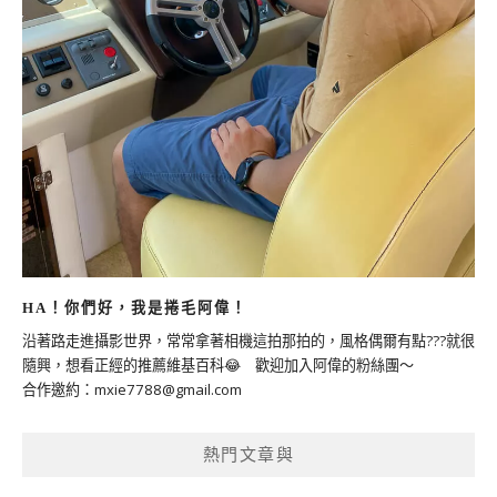
HA！你們好，我是捲毛阿偉！
沿著路走進攝影世界，常常拿著相機這拍那拍的，風格偶爾有點???就很
隨興，想看正經的推薦維基百科😂 歡迎加入阿偉的粉絲團～
合作邀約：
mxie7788@gmail.com
熱門文章與