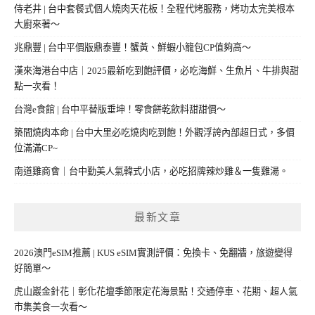
侍老井 | 台中套餐式個人燒肉天花板！全程代烤服務，烤功太完美根本
大廚來著～
兆鼎豐 | 台中平價版鼎泰豐！蟹黃、鮮蝦小籠包CP值夠高～
漢來海港台中店｜2025最新吃到飽評價，必吃海鮮、生魚片、牛排與甜
點一次看！
台灣e食館 | 台中平替版垂坤！零食餅乾飲料甜甜價～
築間燒肉本命 | 台中大里必吃燒肉吃到飽！外觀浮誇內部超日式，多價
位滿滿CP~
南道雞商會｜台中勤美人氣韓式小店，必吃招牌辣炒雞＆一隻雞湯。
最新文章
2026澳門eSIM推薦 | KUS eSIM實測評價：免換卡、免翻牆，旅遊變得
好簡單～
虎山巖金針花｜彰化花壇季節限定花海景點！交通停車、花期、超人氣
市集美食一次看～