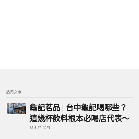
熱門文章
龜記茗品 | 台中龜記喝哪些？
這幾杯飲料根本必喝店代表～
15 4 月, 2025