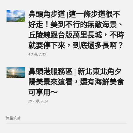
鼻頭角步道 |這一條步道很不
好走！美到不行的無敵海景、
丘陵線跟台版萬里長城，不時
就要停下來，到底還多長啊？
4 9 月, 2019
鼻頭港服務區 | 新北東北角夕
陽美景來這看，還有海鮮美食
可享用～
29 7 月, 2024
流量統計