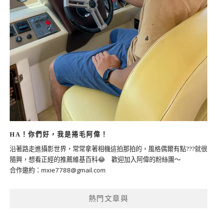
HA！你們好，我是捲毛阿偉！
沿著路走進攝影世界，常常拿著相機這拍那拍的，風格偶爾有點???就很
隨興，想看正經的推薦維基百科😂 歡迎加入阿偉的粉絲團～
合作邀約：
mxie7788@gmail.com
熱門文章與