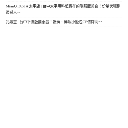
MianQ PASTA 太平店 | 台中太平用料超實在的隱藏版美食！份量誇張到
很嚇人～
兆鼎豐 | 台中平價版鼎泰豐！蟹黃、鮮蝦小籠包CP值夠高～