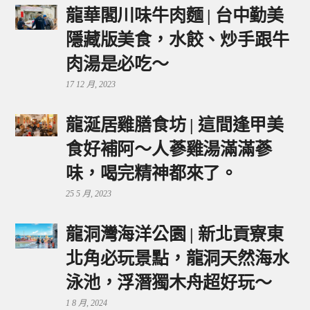
龍華閣川味牛肉麵 | 台中勤美
隱藏版美食，水餃、炒手跟牛
肉湯是必吃～
17 12 月, 2023
龍涎居雞膳食坊 | 這間逢甲美
食好補阿～人蔘雞湯滿滿蔘
味，喝完精神都來了。
25 5 月, 2023
龍洞灣海洋公園 | 新北貢寮東
北角必玩景點，龍洞天然海水
泳池，浮潛獨木舟超好玩～
1 8 月, 2024