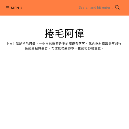
Skip
MENU
to
content
捲毛阿偉
HA！我是捲毛阿偉，一個喜歡探索各地的旅遊部落客。我喜歡紀錄跟分享旅行
過的景點與美食，希望能帶給你不一樣的視野和靈感。