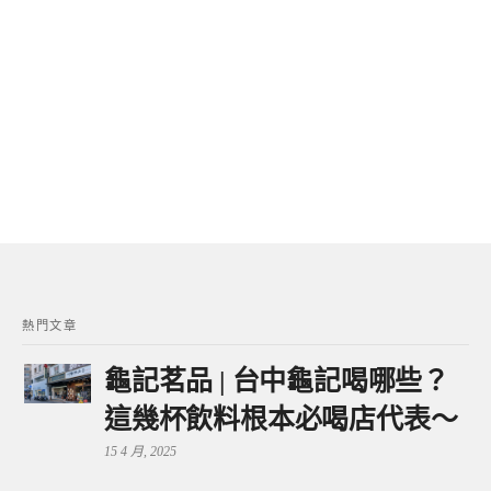
熱門文章
龜記茗品 | 台中龜記喝哪些？
這幾杯飲料根本必喝店代表～
15 4 月, 2025