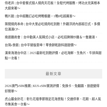
侍老井 | 台中套餐式個人燒肉天花板！全程代烤服務，烤功太完美根本
大廚來著～
鴨片館 | 台中超難訂必吃烤鴨餐廳，1鴨8吃超厲害～
築間燒肉本命 | 台中大里必吃燒肉吃到飽！外觀浮誇內部超日式，多價
位滿滿CP~
南道雞商會｜台中勤美人氣韓式小店，必吃招牌辣炒雞＆一隻雞湯。
台灣e食館 | 台中平替版垂坤！零食餅乾飲料甜甜價～
漢來海港台中店｜2025最新吃到飽評價，必吃海鮮、生魚片、牛排與甜
點一次看！
最新文章
2026澳門eSIM推薦 | KUS eSIM實測評價：免換卡、免翻牆，旅遊變得
好簡單～
虎山巖金針花｜彰化花壇季節限定花海景點！交通停車、花期、超人氣
市集美食一次看～