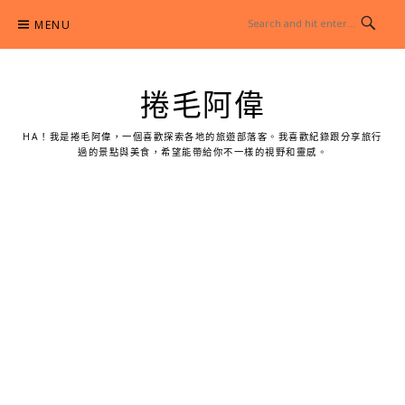
Skip
MENU
to
content
捲毛阿偉
HA！我是捲毛阿偉，一個喜歡探索各地的旅遊部落客。我喜歡紀錄跟分享旅行
過的景點與美食，希望能帶給你不一樣的視野和靈感。