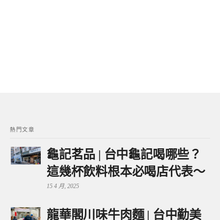
熱門文章
龜記茗品 | 台中龜記喝哪些？
這幾杯飲料根本必喝店代表～
15 4 月, 2025
龍華閣川味牛肉麵 | 台中勤美