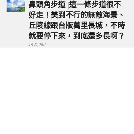
鼻頭角步道 |這一條步道很不
好走！美到不行的無敵海景、
丘陵線跟台版萬里長城，不時
就要停下來，到底還多長啊？
4 9 月, 2019
鼻頭港服務區 | 新北東北角夕
陽美景來這看，還有海鮮美食
可享用～
29 7 月, 2024
流量統計