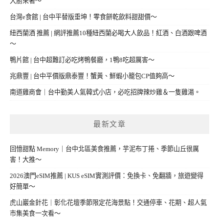
大廚來著～
台灣e食館 | 台中平替版垂坤！零食餅乾飲料甜甜價～
紐西蘭酒 推薦 | 網評推薦10種紐西蘭必喝大人飲品！紅酒、白酒跟啤酒
～
鴨片館 | 台中超難訂必吃烤鴨餐廳，1鴨8吃超厲害～
兆鼎豐 | 台中平價版鼎泰豐！蟹黃、鮮蝦小籠包CP值夠高～
南道雞商會｜台中勤美人氣韓式小店，必吃招牌辣炒雞＆一隻雞湯。
最新文章
回憶甜點 Memory｜台中北區美食推薦，芋泥布丁捲、季節山丘很厲
害！大推～
2026澳門eSIM推薦 | KUS eSIM實測評價：免換卡、免翻牆，旅遊變得
好簡單～
虎山巖金針花｜彰化花壇季節限定花海景點！交通停車、花期、超人氣
市集美食一次看～