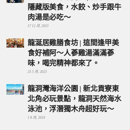
隱藏版美食，水餃、炒手跟牛
肉湯是必吃～
17 12 月, 2023
龍涎居雞膳食坊 | 這間逢甲美
食好補阿～人蔘雞湯滿滿蔘
味，喝完精神都來了。
25 5 月, 2023
龍洞灣海洋公園 | 新北貢寮東
北角必玩景點，龍洞天然海水
泳池，浮潛獨木舟超好玩～
1 8 月, 2024