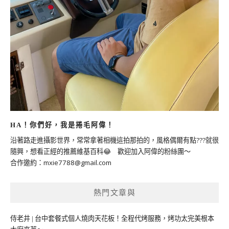
HA！你們好，我是捲毛阿偉！
沿著路走進攝影世界，常常拿著相機這拍那拍的，風格偶爾有點???就很
隨興，想看正經的推薦維基百科😂 歡迎加入阿偉的粉絲團～
合作邀約：
mxie7788@gmail.com
熱門文章與
侍老井 | 台中套餐式個人燒肉天花板！全程代烤服務，烤功太完美根本