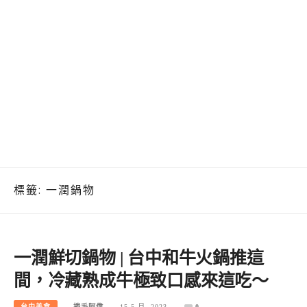
標籤:
一潤鍋物
一潤鮮切鍋物 | 台中和牛火鍋推這
間，冷藏熟成牛極致口感來這吃～
台中美食
捲毛阿偉
15 5 月, 2023
0