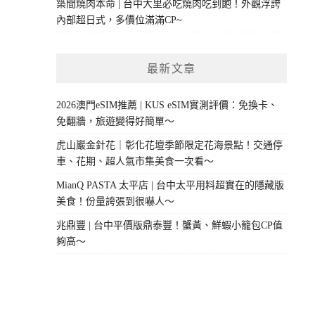
築間燒肉本命 | 台中大里必吃燒肉吃到飽！外觀浮誇
內部超日式，多價位滿滿CP~
最新文章
2026澳門eSIM推薦 | KUS eSIM實測評價：免換卡、
免翻牆，旅遊變得好簡單～
虎山巖金針花｜彰化花壇季節限定花海景點！交通停
車、花期、超人氣市集美食一次看～
MianQ PASTA 太平店 | 台中太平用料超實在的隱藏版
美食！份量誇張到很嚇人～
兆鼎豐 | 台中平價版鼎泰豐！蟹黃、鮮蝦小籠包CP值
夠高～