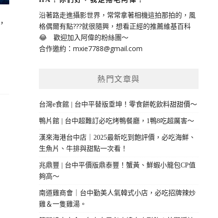
沿著路走進攝影世界，常常拿著相機這拍那拍的，風
，
格偶爾有點???就很隨興，想看正經的推薦維基百科
😂 歡迎加入阿偉的粉絲團～
合作邀約：
mxie7788@gmail.com
熱門文章與
台灣e食館 | 台中平替版垂坤！零食餅乾飲料甜甜價～
鴨片館 | 台中超難訂必吃烤鴨餐廳，1鴨8吃超厲害～
漢來海港台中店｜2025最新吃到飽評價，必吃海鮮、
生魚片、牛排與甜點一次看！
兆鼎豐 | 台中平價版鼎泰豐！蟹黃、鮮蝦小籠包CP值
夠高～
南道雞商會｜台中勤美人氣韓式小店，必吃招牌辣炒
雞＆一隻雞湯。