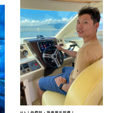
HA！你們好，我是捲毛阿偉！