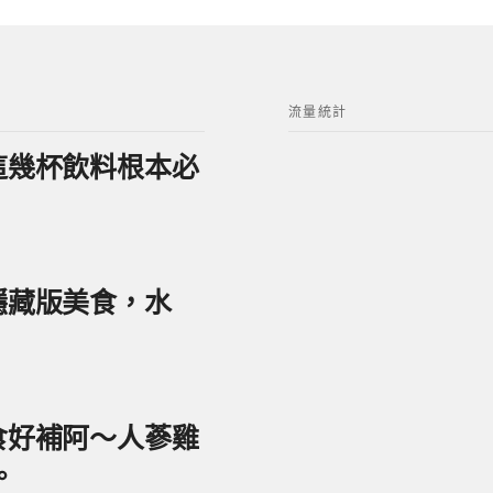
流量統計
？這幾杯飲料根本必
美隱藏版美食，水
美食好補阿～人蔘雞
。