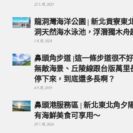
25 5 月, 2023
龍洞灣海洋公園 | 新北貢寮
洞天然海水泳池，浮潛獨木舟
1 8 月, 2024
鼻頭角步道 |這一條步道很不
無敵海景、丘陵線跟台版萬里
停下來，到底還多長啊？
4 9 月, 2019
鼻頭港服務區 | 新北東北角
有海鮮美食可享用～
29 7 月, 2024