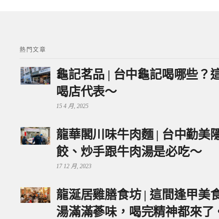
熱門文章
龜記茗品 | 台中龜記喝哪些
喝店代表～
15 4 月, 2025
龍華閣川味牛肉麵 | 台中勤
餃、炒手跟牛肉湯是必吃～
17 12 月, 2023
龍涎居雞膳食坊 | 這間逢甲
湯滿滿蔘味，喝完精神都來了