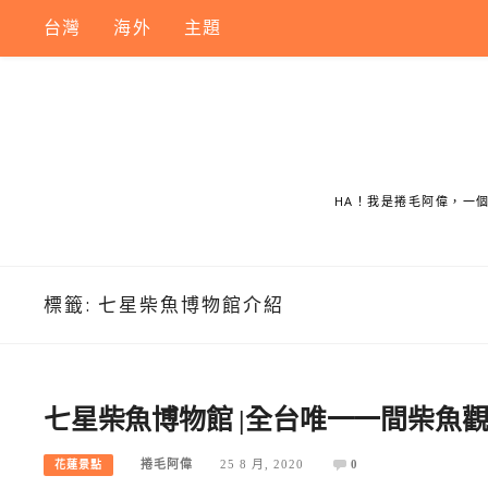
Skip
台灣
海外
主題
to
content
HA！我是捲毛阿偉，一
標籤:
七星柴魚博物館介紹
七星柴魚博物館 |全台唯一一間柴魚
捲毛阿偉
25 8 月, 2020
0
花蓮景點