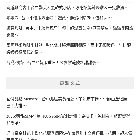
南道雞商會｜台中勤美人氣韓式小店，必吃招牌辣炒雞＆一隻雞湯。
兆鼎豐 | 台中平價版鼎泰豐！蟹黃、鮮蝦小籠包CP值夠高～
楓葉咖啡 | 台中北屯澳洲風早午餐！超誠意美食+庭園草皮，滿滿異國悠
閒感～
家園藝術咖啡牛排館 | 彰化北斗秘境庭園餐廳！雨中更顯脫俗，牛排龍
蝦通通征服我的胃～
台灣e食館 | 台中平替版垂坤！零食餅乾飲料甜甜價～
最新文章
回憶甜點 Memory｜台中北區美食推薦，芋泥布丁捲、季節山丘很厲
害！大推～
2026澳門eSIM推薦 | KUS eSIM實測評價：免換卡、免翻牆，旅遊變得
好簡單～
虎山巖金針花｜彰化花壇季節限定花海景點！交通停車、花期、超人氣