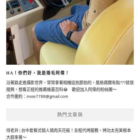
HA！你們好，我是捲毛阿偉！
沿著路走進攝影世界，常常拿著相機這拍那拍的，風格偶爾有點???就很
隨興，想看正經的推薦維基百科😂 歡迎加入阿偉的粉絲團～
合作邀約：
mxie7788@gmail.com
熱門文章與
侍老井 | 台中套餐式個人燒肉天花板！全程代烤服務，烤功太完美根本
大廚來著～