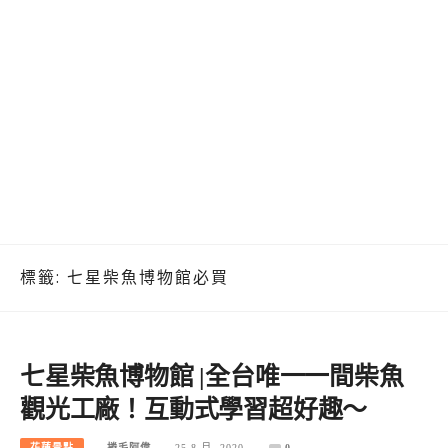
標籤:
七星柴魚博物館必買
七星柴魚博物館 |全台唯一一間柴魚
觀光工廠！互動式學習超好趣～
花蓮景點
捲毛阿偉
25 8 月, 2020
0