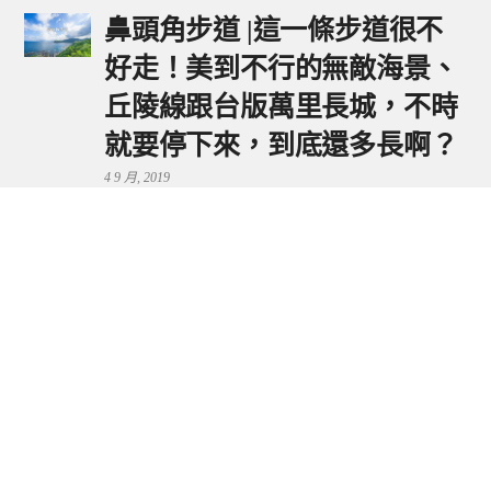
鼻頭角步道 |這一條步道很不
好走！美到不行的無敵海景、
丘陵線跟台版萬里長城，不時
就要停下來，到底還多長啊？
4 9 月, 2019
鼻頭港服務區 | 新北東北角夕
陽美景來這看，還有海鮮美食
可享用～
29 7 月, 2024
流量統計