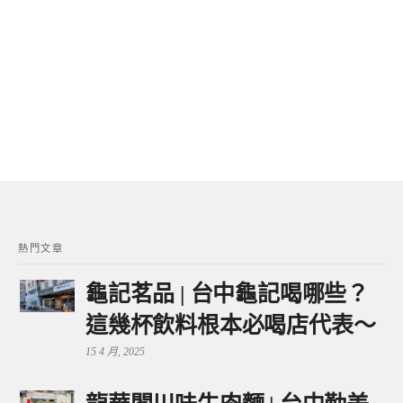
熱門文章
龜記茗品 | 台中龜記喝哪些？
這幾杯飲料根本必喝店代表～
15 4 月, 2025