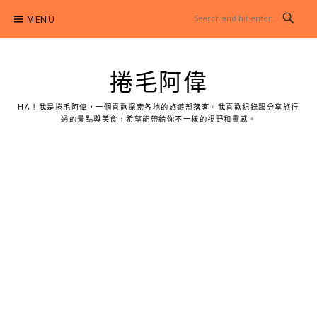
Skip
MENU
to
content
捲毛阿偉
HA！我是捲毛阿偉，一個喜歡探索各地的旅遊部落客。我喜歡紀錄跟分享旅行
過的景點與美食，希望能帶給你不一樣的視野和靈感。