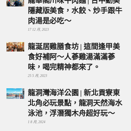
龍華閣川味牛肉麵 | 台中勤美
隱藏版美食，水餃、炒手跟牛
肉湯是必吃～
17 12 月, 2023
龍涎居雞膳食坊 | 這間逢甲美
食好補阿～人蔘雞湯滿滿蔘
味，喝完精神都來了。
25 5 月, 2023
龍洞灣海洋公園 | 新北貢寮東
北角必玩景點，龍洞天然海水
泳池，浮潛獨木舟超好玩～
1 8 月, 2024