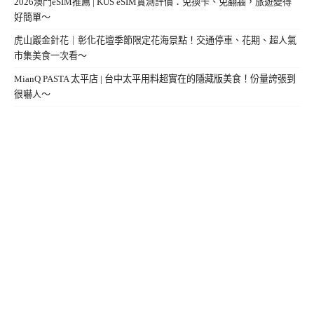
2026澳門eSIM推薦 | KUS eSIM實測評價：免換卡、免翻牆，旅遊變得
好簡單～
虎山巖金針花｜彰化花壇季節限定花海景點！交通停車、花期、超人氣
市集美食一次看～
MianQ PASTA 太平店 | 台中太平用料超實在的隱藏版美食！份量誇張到
很嚇人～