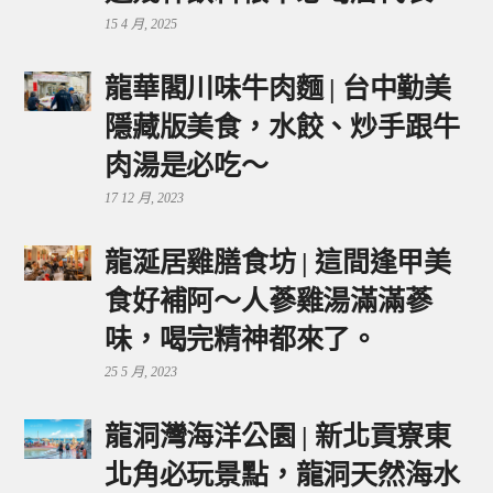
15 4 月, 2025
龍華閣川味牛肉麵 | 台中勤美
隱藏版美食，水餃、炒手跟牛
肉湯是必吃～
17 12 月, 2023
龍涎居雞膳食坊 | 這間逢甲美
食好補阿～人蔘雞湯滿滿蔘
味，喝完精神都來了。
25 5 月, 2023
龍洞灣海洋公園 | 新北貢寮東
北角必玩景點，龍洞天然海水