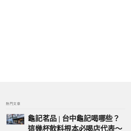
熱門文章
龜記茗品 | 台中龜記喝哪些？
這幾杯飲料根本必喝店代表～