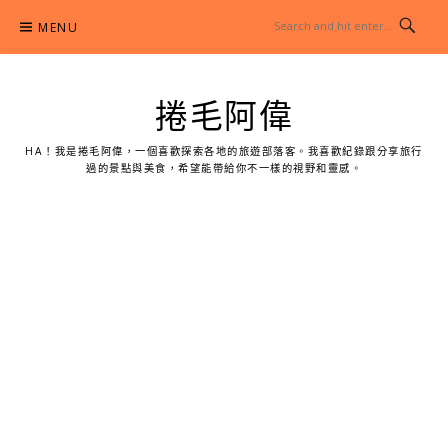
Skip
MENU
to
content
捲毛阿偉
HA！我是捲毛阿偉，一個喜歡探索各地的旅遊部落客。我喜歡紀錄跟分享旅行
過的景點與美食，希望能帶給你不一樣的視野和靈感。