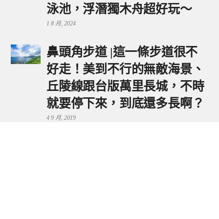
泳池，浮潛獨木舟超好玩～
1 8 月, 2024
鼻頭角步道 |這一條步道很不
好走！美到不行的無敵海景、
丘陵線跟台版萬里長城，不時
就要停下來，到底還多長啊？
4 9 月, 2019
鼻頭港服務區 | 新北東北角夕
陽美景來這看，還有海鮮美食
可享用～
29 7 月, 2024