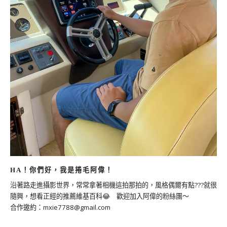
HA！你們好，我是捲毛阿偉！
沿著路走進攝影世界，常常拿著相機這拍那拍的，風格偶爾有點???就很
隨興，想看正經的推薦維基百科😂 歡迎加入阿偉的粉絲團～
合作邀約：
mxie7788@gmail.com