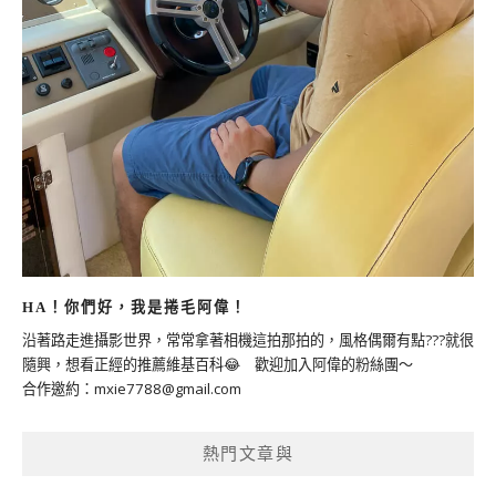
HA！你們好，我是捲毛阿偉！
沿著路走進攝影世界，常常拿著相機這拍那拍的，風格偶爾有點???就很
隨興，想看正經的推薦維基百科😂 歡迎加入阿偉的粉絲團～
合作邀約：
mxie7788@gmail.com
熱門文章與