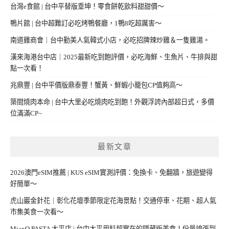
台灣e食館 | 台中平替版垂坤！零食餅乾飲料甜甜價～
鴨片館 | 台中超難訂必吃烤鴨餐廳，1鴨8吃超厲害～
南道雞商會｜台中勤美人氣韓式小店，必吃招牌辣炒雞＆一隻雞湯。
漢來海港台中店｜2025最新吃到飽評價，必吃海鮮、生魚片、牛排與甜
點一次看！
兆鼎豐 | 台中平價版鼎泰豐！蟹黃、鮮蝦小籠包CP值夠高～
築間燒肉本命 | 台中大里必吃燒肉吃到飽！外觀浮誇內部超日式，多價
位滿滿CP~
最新文章
2026澳門eSIM推薦 | KUS eSIM實測評價：免換卡、免翻牆，旅遊變得
好簡單～
虎山巖金針花｜彰化花壇季節限定花海景點！交通停車、花期、超人氣
市集美食一次看～
MianQ PASTA 太平店 | 台中太平用料超實在的隱藏版美食！份量誇張到