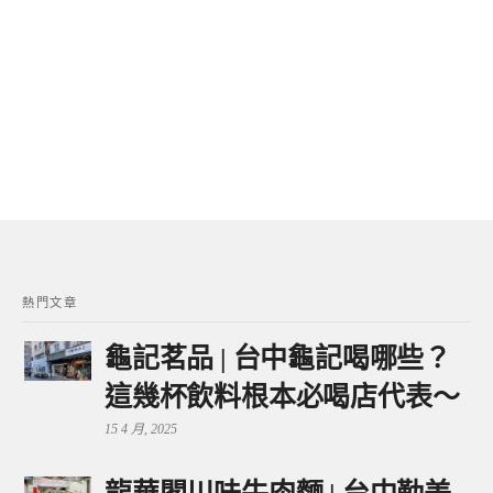
熱門文章
龜記茗品 | 台中龜記喝哪些？
這幾杯飲料根本必喝店代表～
15 4 月, 2025