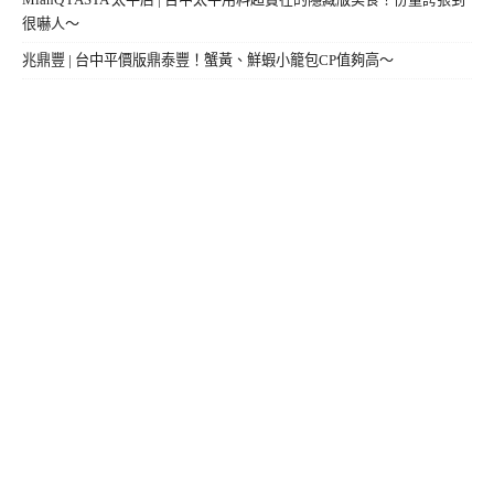
很嚇人～
兆鼎豐 | 台中平價版鼎泰豐！蟹黃、鮮蝦小籠包CP值夠高～