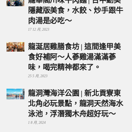
龍華閣川味牛肉麵 | 台中勤美
隱藏版美食，水餃、炒手跟牛
肉湯是必吃～
17 12 月, 2023
龍涎居雞膳食坊 | 這間逢甲美
食好補阿～人蔘雞湯滿滿蔘
味，喝完精神都來了。
25 5 月, 2023
龍洞灣海洋公園 | 新北貢寮東
北角必玩景點，龍洞天然海水
泳池，浮潛獨木舟超好玩～
1 8 月, 2024