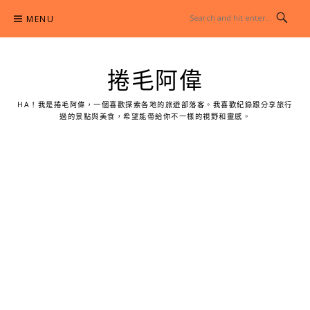
Skip
MENU
to
content
捲毛阿偉
HA！我是捲毛阿偉，一個喜歡探索各地的旅遊部落客。我喜歡紀錄跟分享旅行
過的景點與美食，希望能帶給你不一樣的視野和靈感。