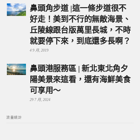
鼻頭角步道 |這一條步道很不
好走！美到不行的無敵海景、
丘陵線跟台版萬里長城，不時
就要停下來，到底還多長啊？
4 9 月, 2019
鼻頭港服務區 | 新北東北角夕
陽美景來這看，還有海鮮美食
可享用～
29 7 月, 2024
流量統計