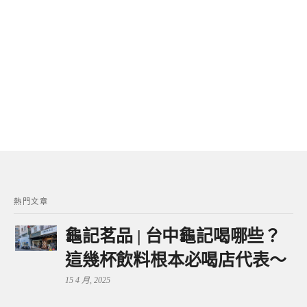
熱門文章
龜記茗品 | 台中龜記喝哪些？
這幾杯飲料根本必喝店代表～
15 4 月, 2025