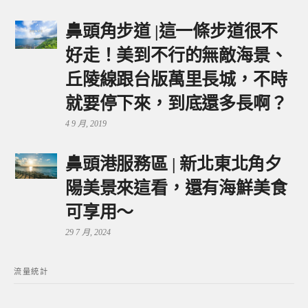
鼻頭角步道 |這一條步道很不
好走！美到不行的無敵海景、
丘陵線跟台版萬里長城，不時
就要停下來，到底還多長啊？
4 9 月, 2019
鼻頭港服務區 | 新北東北角夕
陽美景來這看，還有海鮮美食
可享用～
29 7 月, 2024
流量統計