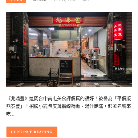
《兆鼎豐》這間台中南屯美食評價真的很好！被譽為「平價版
鼎泰豐」！招牌小籠包皮薄摺線精緻、湯汁飽滿，跟著老饕來
吃…
CONTINUE READING