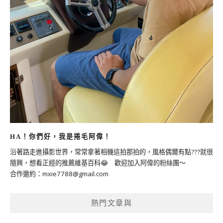
HA！你們好，我是捲毛阿偉！
沿著路走進攝影世界，常常拿著相機這拍那拍的，風格偶爾有點???就很
隨興，想看正經的推薦維基百科😂 歡迎加入阿偉的粉絲團～
合作邀約：
mxie7788@gmail.com
熱門文章與