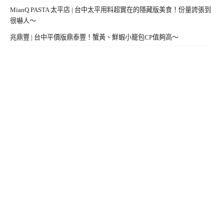
MianQ PASTA 太平店 | 台中太平用料超實在的隱藏版美食！份量誇張到
很嚇人～
兆鼎豐 | 台中平價版鼎泰豐！蟹黃、鮮蝦小籠包CP值夠高～