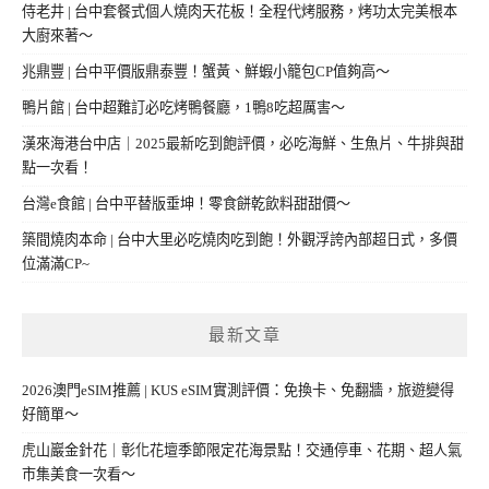
侍老井 | 台中套餐式個人燒肉天花板！全程代烤服務，烤功太完美根本
大廚來著～
兆鼎豐 | 台中平價版鼎泰豐！蟹黃、鮮蝦小籠包CP值夠高～
鴨片館 | 台中超難訂必吃烤鴨餐廳，1鴨8吃超厲害～
漢來海港台中店｜2025最新吃到飽評價，必吃海鮮、生魚片、牛排與甜
點一次看！
台灣e食館 | 台中平替版垂坤！零食餅乾飲料甜甜價～
築間燒肉本命 | 台中大里必吃燒肉吃到飽！外觀浮誇內部超日式，多價
位滿滿CP~
最新文章
2026澳門eSIM推薦 | KUS eSIM實測評價：免換卡、免翻牆，旅遊變得
好簡單～
虎山巖金針花｜彰化花壇季節限定花海景點！交通停車、花期、超人氣
市集美食一次看～