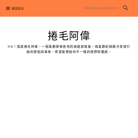
Skip
MENU
to
content
捲毛阿偉
HA！我是捲毛阿偉，一個喜歡探索各地的旅遊部落客。我喜歡紀錄跟分享旅行
過的景點與美食，希望能帶給你不一樣的視野和靈感。