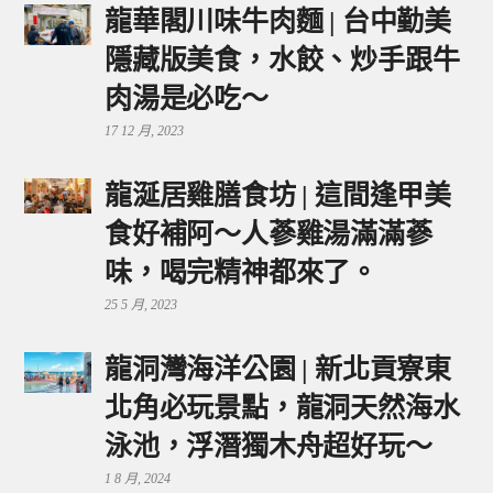
龍華閣川味牛肉麵 | 台中勤美
隱藏版美食，水餃、炒手跟牛
肉湯是必吃～
17 12 月, 2023
龍涎居雞膳食坊 | 這間逢甲美
食好補阿～人蔘雞湯滿滿蔘
味，喝完精神都來了。
25 5 月, 2023
龍洞灣海洋公園 | 新北貢寮東
北角必玩景點，龍洞天然海水
泳池，浮潛獨木舟超好玩～
1 8 月, 2024