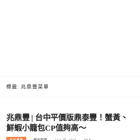
標籤:
兆鼎豐菜單
兆鼎豐 | 台中平價版鼎泰豐！蟹黃、
鮮蝦小籠包CP值夠高～
台中美食
捲毛阿偉
13 6 月, 2026
0