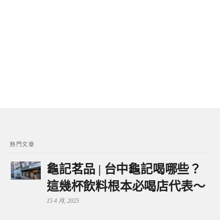
熱門文章
龜記茗品 | 台中龜記喝哪些？
這幾杯飲料根本必喝店代表～
15 4 月, 2025