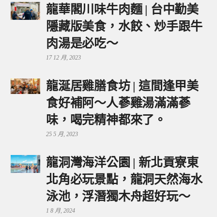
龍華閣川味牛肉麵 | 台中勤美
隱藏版美食，水餃、炒手跟牛
肉湯是必吃～
17 12 月, 2023
龍涎居雞膳食坊 | 這間逢甲美
食好補阿～人蔘雞湯滿滿蔘
味，喝完精神都來了。
25 5 月, 2023
龍洞灣海洋公園 | 新北貢寮東
北角必玩景點，龍洞天然海水
泳池，浮潛獨木舟超好玩～
1 8 月, 2024