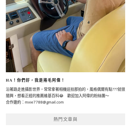
HA！你們好，我是捲毛阿偉！
沿著路走進攝影世界，常常拿著相機這拍那拍的，風格偶爾有點???就很
隨興，想看正經的推薦維基百科😂 歡迎加入阿偉的粉絲團～
合作邀約：
mxie7788@gmail.com
熱門文章與