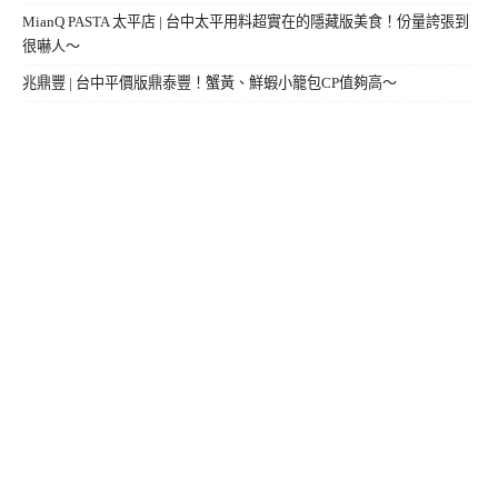
MianQ PASTA 太平店 | 台中太平用料超實在的隱藏版美食！份量誇張到
很嚇人～
兆鼎豐 | 台中平價版鼎泰豐！蟹黃、鮮蝦小籠包CP值夠高～