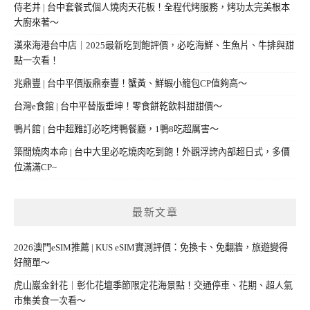
侍老井 | 台中套餐式個人燒肉天花板！全程代烤服務，烤功太完美根本
大廚來著～
漢來海港台中店｜2025最新吃到飽評價，必吃海鮮、生魚片、牛排與甜
點一次看！
兆鼎豐 | 台中平價版鼎泰豐！蟹黃、鮮蝦小籠包CP值夠高～
台灣e食館 | 台中平替版垂坤！零食餅乾飲料甜甜價～
鴨片館 | 台中超難訂必吃烤鴨餐廳，1鴨8吃超厲害～
築間燒肉本命 | 台中大里必吃燒肉吃到飽！外觀浮誇內部超日式，多價
位滿滿CP~
最新文章
2026澳門eSIM推薦 | KUS eSIM實測評價：免換卡、免翻牆，旅遊變得
好簡單～
虎山巖金針花｜彰化花壇季節限定花海景點！交通停車、花期、超人氣
市集美食一次看～