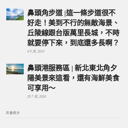
鼻頭角步道 |這一條步道很不
好走！美到不行的無敵海景、
丘陵線跟台版萬里長城，不時
就要停下來，到底還多長啊？
4 9 月, 2019
鼻頭港服務區 | 新北東北角夕
陽美景來這看，還有海鮮美食
可享用～
29 7 月, 2024
流量統計