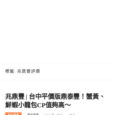
標籤:
兆鼎豐評價
兆鼎豐 | 台中平價版鼎泰豐！蟹黃、
鮮蝦小籠包CP值夠高～
台中美食
捲毛阿偉
13 6 月, 2026
0