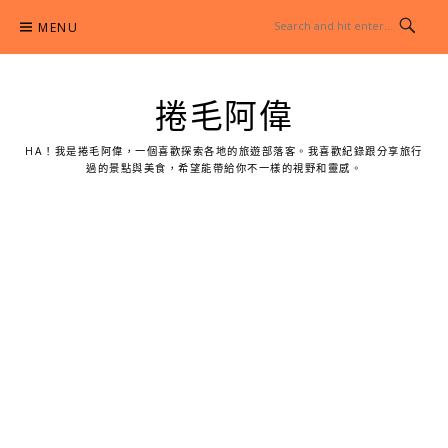
Skip
MENU
to
content
捲毛阿偉
HA！我是捲毛阿偉，一個喜歡探索各地的旅遊部落客。我喜歡紀錄跟分享旅行
過的景點與美食，希望能帶給你不一樣的視野和靈感。