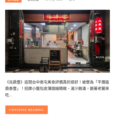
《兆鼎豐》這間台中南屯美食評價真的很好！被譽為「平價版
鼎泰豐」！招牌小籠包皮薄摺線精緻、湯汁飽滿，跟著老饕來
吃…
CONTINUE READING