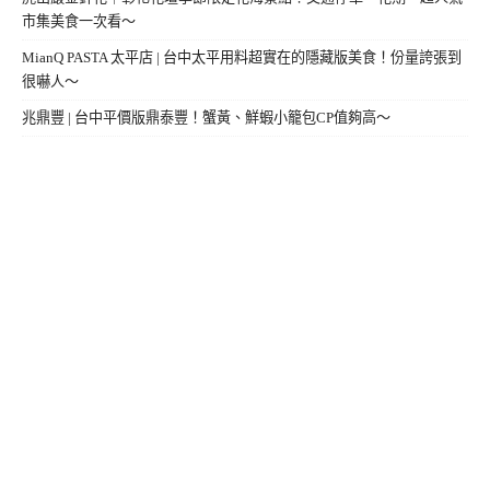
市集美食一次看～
MianQ PASTA 太平店 | 台中太平用料超實在的隱藏版美食！份量誇張到
很嚇人～
兆鼎豐 | 台中平價版鼎泰豐！蟹黃、鮮蝦小籠包CP值夠高～