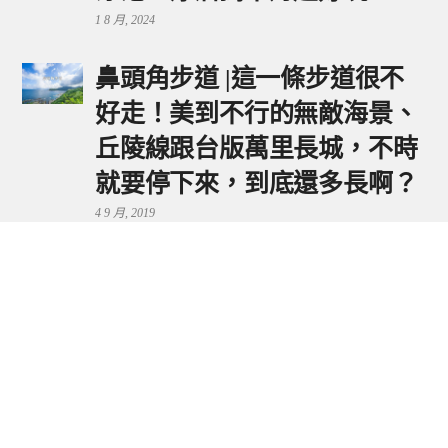
1 8 月, 2024
鼻頭角步道 |這一條步道很不
好走！美到不行的無敵海景、
丘陵線跟台版萬里長城，不時
就要停下來，到底還多長啊？
4 9 月, 2019
鼻頭港服務區 | 新北東北角夕
陽美景來這看，還有海鮮美食
可享用～
29 7 月, 2024
流量統計