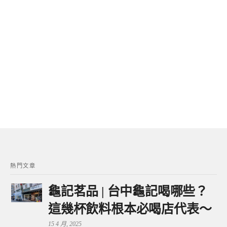
熱門文章
龜記茗品 | 台中龜記喝哪些？
這幾杯飲料根本必喝店代表～
15 4 月, 2025