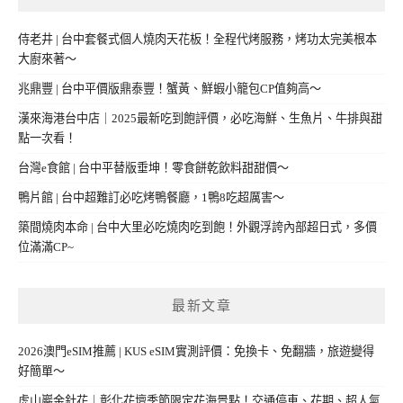
侍老井 | 台中套餐式個人燒肉天花板！全程代烤服務，烤功太完美根本
大廚來著～
兆鼎豐 | 台中平價版鼎泰豐！蟹黃、鮮蝦小籠包CP值夠高～
漢來海港台中店｜2025最新吃到飽評價，必吃海鮮、生魚片、牛排與甜
點一次看！
台灣e食館 | 台中平替版垂坤！零食餅乾飲料甜甜價～
鴨片館 | 台中超難訂必吃烤鴨餐廳，1鴨8吃超厲害～
築間燒肉本命 | 台中大里必吃燒肉吃到飽！外觀浮誇內部超日式，多價
位滿滿CP~
最新文章
2026澳門eSIM推薦 | KUS eSIM實測評價：免換卡、免翻牆，旅遊變得
好簡單～
虎山巖金針花｜彰化花壇季節限定花海景點！交通停車、花期、超人氣