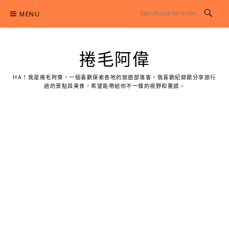
Skip
MENU
to
content
捲毛阿偉
HA！我是捲毛阿偉，一個喜歡探索各地的旅遊部落客。我喜歡紀錄跟分享旅行
過的景點與美食，希望能帶給你不一樣的視野和靈感。