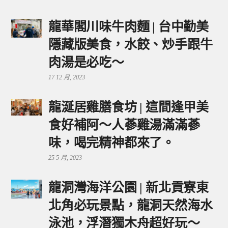
龍華閣川味牛肉麵 | 台中勤美
隱藏版美食，水餃、炒手跟牛
肉湯是必吃～
17 12 月, 2023
龍涎居雞膳食坊 | 這間逢甲美
食好補阿～人蔘雞湯滿滿蔘
味，喝完精神都來了。
25 5 月, 2023
龍洞灣海洋公園 | 新北貢寮東
北角必玩景點，龍洞天然海水
泳池，浮潛獨木舟超好玩～