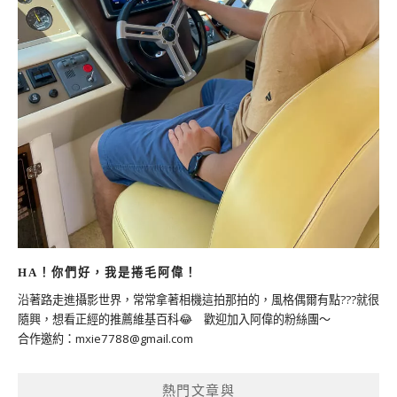
HA！你們好，我是捲毛阿偉！
沿著路走進攝影世界，常常拿著相機這拍那拍的，風格偶爾有點???就很
隨興，想看正經的推薦維基百科😂 歡迎加入阿偉的粉絲團～
合作邀約：
mxie7788@gmail.com
熱門文章與