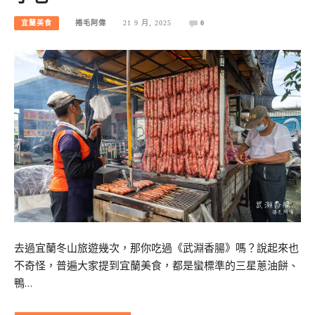
宜蘭美食
捲毛阿偉
21 9 月, 2025
0
去過宜蘭冬山旅遊幾次，那你吃過《武淵香腸》嗎？說起來也
不奇怪，普遍大家提到宜蘭美食，都是蠻標準的三星蔥油餅、
鴨…