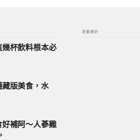
流量統計
？這幾杯飲料根本必
美隱藏版美食，水
美食好補阿～人蔘雞
。