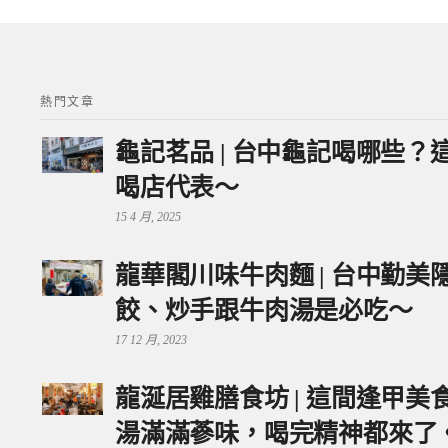
熱門文章
龜記茗品 | 台中龜記喝哪些
喝店代表～
15 4 月, 2025
龍華閣川味牛肉麵 | 台中勤
餃、炒手跟牛肉湯是必吃～
17 12 月, 2023
龍涎居雞膳食坊 | 這間逢甲
湯滿滿蔘味，喝完精神都來了