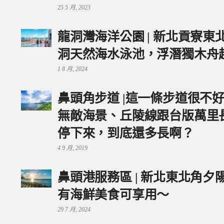
25 5 月, 2023
龍洞灣海洋公園 | 新北貢寮
洞天然海水泳池，浮潛獨木舟
1 8 月, 2024
鼻頭角步道 |這一條步道很不
無敵海景、丘陵線跟台版萬里
停下來，到底還多長啊？
4 9 月, 2019
鼻頭港服務區 | 新北東北角
有海鮮美食可享用～
29 7 月, 2024