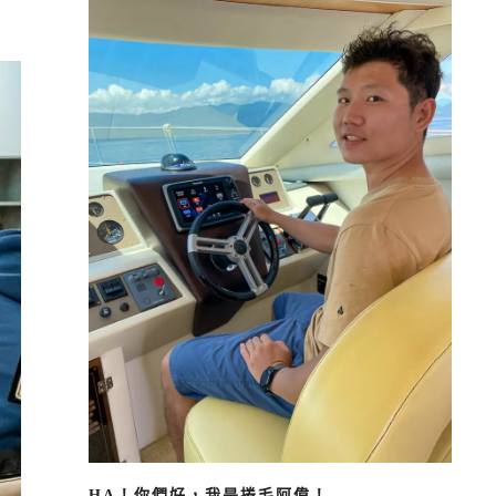
HA！你們好，我是捲毛阿偉！