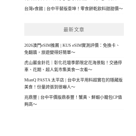
台灣e食館 | 台中平替版垂坤！零食餅乾飲料甜甜價～
最新文章
2026澳門eSIM推薦 | KUS eSIM實測評價：免換卡、
免翻牆，旅遊變得好簡單～
虎山巖金針花｜彰化花壇季節限定花海景點！交通停
車、花期、超人氣市集美食一次看～
MianQ PASTA 太平店 | 台中太平用料超實在的隱藏版
美食！份量誇張到很嚇人～
兆鼎豐 | 台中平價版鼎泰豐！蟹黃、鮮蝦小籠包CP值
夠高～