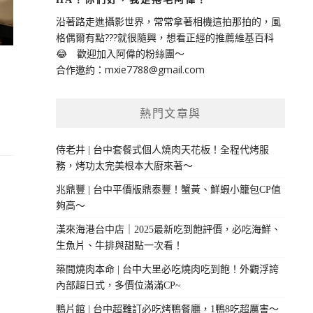
沿著路走進攝影世界，常常拿著相機這拍那拍的，風
格偶爾有點???就很隨興，想看正經的推薦維基百科
😂 歡迎加入阿偉的粉絲團～
合作邀約：
mxie7788@gmail.com
熱門文章與
侍老井 | 台中套餐式個人燒肉天花板！全程代烤服
務，烤功太完美根本大廚來著～
兆鼎豐 | 台中平價版鼎泰豐！蟹黃、鮮蝦小籠包CP值
夠高～
漢來海港台中店｜2025最新吃到飽評價，必吃海鮮、
生魚片、牛排與甜點一次看！
築間燒肉本命 | 台中大里必吃燒肉吃到飽！外觀浮誇
內部超日式，多價位滿滿CP~
鴨片館 | 台中超難訂必吃烤鴨餐廳，1鴨8吃超厲害～