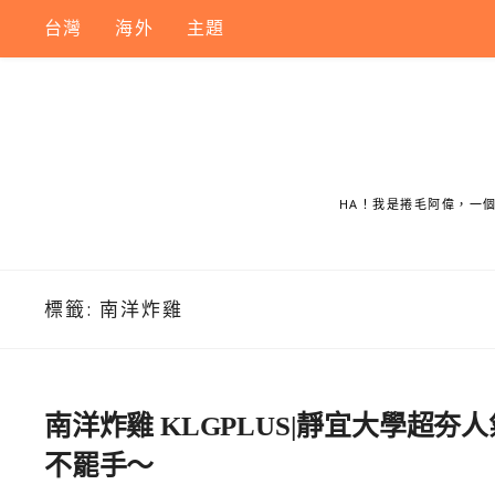
Skip
台灣
海外
主題
to
content
HA！我是捲毛阿偉，一
標籤:
南洋炸雞
南洋炸雞 KLGPLUS|靜宜大學超
不罷手～