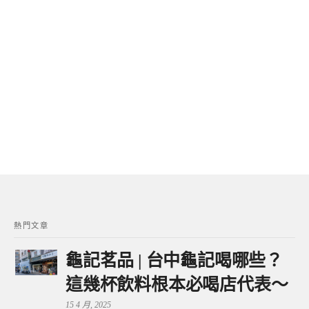
熱門文章
龜記茗品 | 台中龜記喝哪些？
這幾杯飲料根本必喝店代表～
15 4 月, 2025