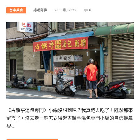
台中美食
捲毛阿偉
26 8 月, 2025
0
《古饌亭湯包專門》小編沒想到吧？我真跑去吃了！既然都來
留言了，沒去走一趟怎對得起古饌亭湯包專門小編的自信推薦
😂…