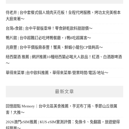
侍老井 | 台中套餐式個人燒肉天花板！全程代烤服務，烤功太完美根本
大廚來著～
台灣e食館 | 台中平替版垂坤！零食餅乾飲料甜甜價～
鴨片館 | 台中超難訂必吃烤鴨餐廳，1鴨8吃超厲害～
兆鼎豐 | 台中平價版鼎泰豐！蟹黃、鮮蝦小籠包CP值夠高～
紐西蘭酒 推薦 | 網評推薦10種紐西蘭必喝大人飲品！紅酒、白酒跟啤酒
～
華得來菜單 |台中飲料推薦，華得來菜單/營業時間/電話/地址～
最新文章
回憶甜點 Memory｜台中北區美食推薦，芋泥布丁捲、季節山丘很厲
害！大推～
2026澳門eSIM推薦 | KUS eSIM實測評價：免換卡、免翻牆，旅遊變得
好簡單～