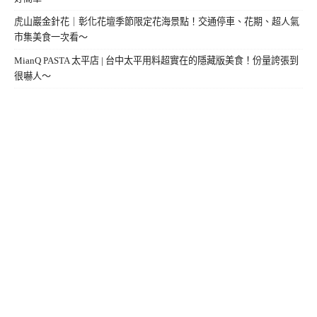
虎山巖金針花｜彰化花壇季節限定花海景點！交通停車、花期、超人氣
市集美食一次看～
MianQ PASTA 太平店 | 台中太平用料超實在的隱藏版美食！份量誇張到
很嚇人～