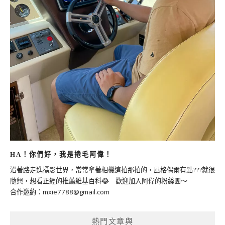
HA！你們好，我是捲毛阿偉！
沿著路走進攝影世界，常常拿著相機這拍那拍的，風格偶爾有點???就很
隨興，想看正經的推薦維基百科😂 歡迎加入阿偉的粉絲團～
合作邀約：
mxie7788@gmail.com
熱門文章與