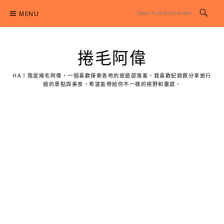
Skip
MENU
to
content
捲毛阿偉
HA！我是捲毛阿偉，一個喜歡探索各地的旅遊部落客。我喜歡紀錄跟分享旅行
過的景點與美食，希望能帶給你不一樣的視野和靈感。