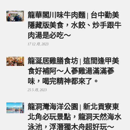
龍華閣川味牛肉麵 | 台中勤美
隱藏版美食，水餃、炒手跟牛
肉湯是必吃～
17 12 月, 2023
龍涎居雞膳食坊 | 這間逢甲美
食好補阿～人蔘雞湯滿滿蔘
味，喝完精神都來了。
25 5 月, 2023
龍洞灣海洋公園 | 新北貢寮東
北角必玩景點，龍洞天然海水
泳池，浮潛獨木舟超好玩～