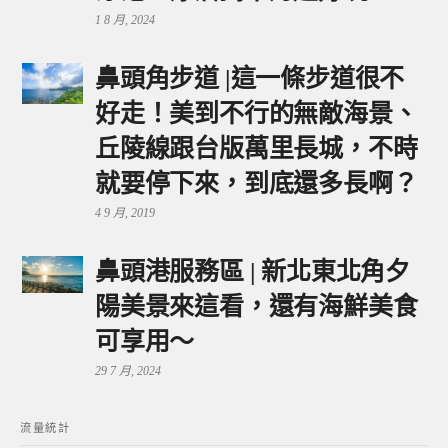
1 8 月, 2024
鼻頭角步道 |這一條步道很不
好走！美到不行的無敵海景、
丘陵線跟台版萬里長城，不時
就要停下來，到底還多長啊？
4 9 月, 2019
鼻頭港服務區 | 新北東北角夕
陽美景來這看，還有海鮮美食
可享用～
29 7 月, 2024
流量統計