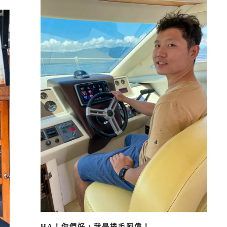
HA！你們好，我是捲毛阿偉！