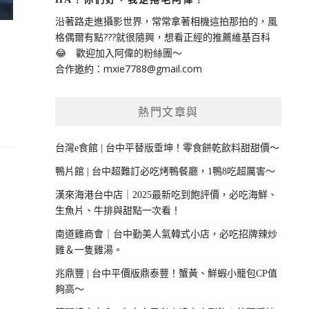
沿著路走進攝影世界，常常拿著相機這拍那拍的，風
格偶爾有點???就很隨興，想看正經的推薦維基百科
😂 歡迎加入阿偉的粉絲團～
合作邀約：
mxie7788@gmail.com
熱門文章與
台灣e食館 | 台中平替版垂坤！零食餅乾飲料甜甜價～
鴨片館 | 台中超難訂必吃烤鴨餐廳，1鴨8吃超厲害～
漢來海港台中店｜2025最新吃到飽評價，必吃海鮮、
生魚片、牛排與甜點一次看！
南道雞商會｜台中勤美人氣韓式小店，必吃招牌辣炒
雞＆一隻雞湯。
兆鼎豐 | 台中平價版鼎泰豐！蟹黃、鮮蝦小籠包CP值
夠高～