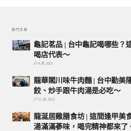
熱門文章
龜記茗品 | 台中龜記喝哪些
喝店代表～
15 4 月, 2025
龍華閣川味牛肉麵 | 台中勤
餃、炒手跟牛肉湯是必吃～
17 12 月, 2023
龍涎居雞膳食坊 | 這間逢甲
湯滿滿蔘味，喝完精神都來了