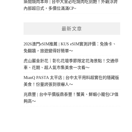
築間燒肉本命 | 台中大里必吃燒肉吃到飽！外觀浮誇
內部超日式，多價位滿滿CP~
最新文章
2026澳門eSIM推薦 | KUS eSIM實測評價：免換卡、
免翻牆，旅遊變得好簡單～
虎山巖金針花｜彰化花壇季節限定花海景點！交通停
車、花期、超人氣市集美食一次看～
MianQ PASTA 太平店 | 台中太平用料超實在的隱藏版
美食！份量誇張到很嚇人～
兆鼎豐 | 台中平價版鼎泰豐！蟹黃、鮮蝦小籠包CP值
夠高～