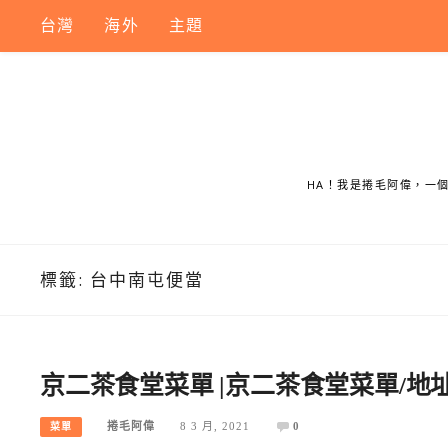
Skip
台灣
海外
主題
to
content
HA！我是捲毛阿偉，一
標籤:
台中南屯便當
京二茶食堂菜單 |京二茶食堂菜單/地址
捲毛阿偉
8 3 月, 2021
0
菜單