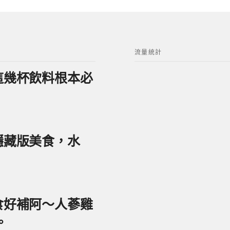
流量統計
？這幾杯飲料根本必
美隱藏版美食，水
美食好補阿～人蔘雞
。