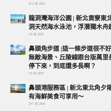
25 5 月, 2023
龍洞灣海洋公園 | 新北貢寮
洞天然海水泳池，浮潛獨木舟
1 8 月, 2024
鼻頭角步道 |這一條步道很不
無敵海景、丘陵線跟台版萬里
停下來，到底還多長啊？
4 9 月, 2019
鼻頭港服務區 | 新北東北角
有海鮮美食可享用～
29 7 月, 2024