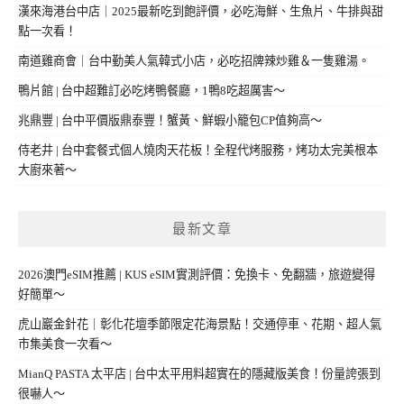
漢來海港台中店｜2025最新吃到飽評價，必吃海鮮、生魚片、牛排與甜
點一次看！
南道雞商會｜台中勤美人氣韓式小店，必吃招牌辣炒雞＆一隻雞湯。
鴨片館 | 台中超難訂必吃烤鴨餐廳，1鴨8吃超厲害～
兆鼎豐 | 台中平價版鼎泰豐！蟹黃、鮮蝦小籠包CP值夠高～
侍老井 | 台中套餐式個人燒肉天花板！全程代烤服務，烤功太完美根本
大廚來著～
最新文章
2026澳門eSIM推薦 | KUS eSIM實測評價：免換卡、免翻牆，旅遊變得
好簡單～
虎山巖金針花｜彰化花壇季節限定花海景點！交通停車、花期、超人氣
市集美食一次看～
MianQ PASTA 太平店 | 台中太平用料超實在的隱藏版美食！份量誇張到
很嚇人～