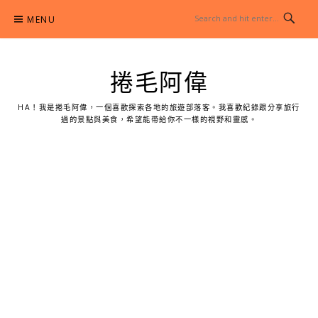
Skip
MENU
to
content
捲毛阿偉
HA！我是捲毛阿偉，一個喜歡探索各地的旅遊部落客。我喜歡紀錄跟分享旅行
過的景點與美食，希望能帶給你不一樣的視野和靈感。