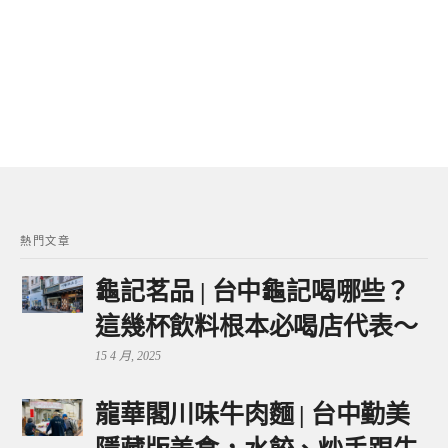
熱門文章
龜記茗品 | 台中龜記喝哪些？
這幾杯飲料根本必喝店代表～
15 4 月, 2025
龍華閣川味牛肉麵 | 台中勤美