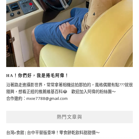
HA！你們好，我是捲毛阿偉！
沿著路走進攝影世界，常常拿著相機這拍那拍的，風格偶爾有點???就很
隨興，想看正經的推薦維基百科😂 歡迎加入阿偉的粉絲團～
合作邀約：
mxie7788@gmail.com
熱門文章與
台灣e食館 | 台中平替版垂坤！零食餅乾飲料甜甜價～