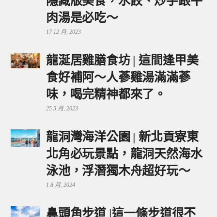
隱藏版美食，水餃、炒手跟牛
肉湯是必吃～
17 12 月, 2023
龍涎居雞膳食坊 | 這間逢甲美
食好補阿～人蔘雞湯滿滿蔘
味，喝完精神都來了。
25 5 月, 2023
龍洞灣海洋公園 | 新北貢寮東
北角必玩景點，龍洞天然海水
泳池，浮潛獨木舟超好玩～
1 8 月, 2024
鼻頭角步道 |這一條步道很不