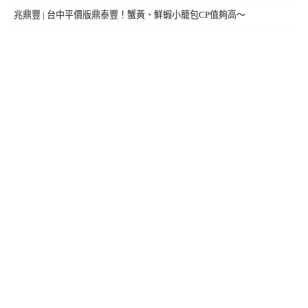
兆鼎豐 | 台中平價版鼎泰豐！蟹黃、鮮蝦小籠包CP值夠高～