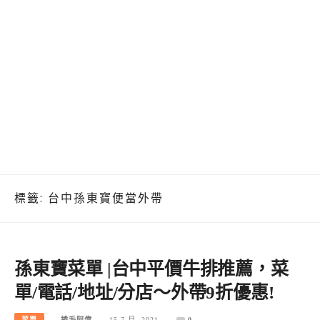
標籤:
台中孫東寶便當外帶
孫東寶菜單 |台中平價牛排推薦，菜
單/電話/地址/分店～外帶9折優惠!
菜單
捲毛阿偉
15 7 月, 2021
0