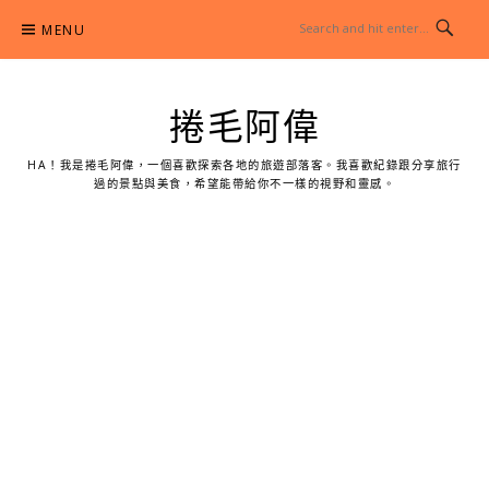
Skip
MENU
to
content
捲毛阿偉
HA！我是捲毛阿偉，一個喜歡探索各地的旅遊部落客。我喜歡紀錄跟分享旅行
過的景點與美食，希望能帶給你不一樣的視野和靈感。