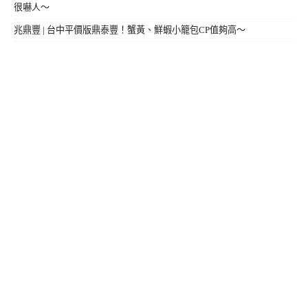
很嚇人～
兆鼎豐 | 台中平價版鼎泰豐！蟹黃、鮮蝦小籠包CP值夠高～