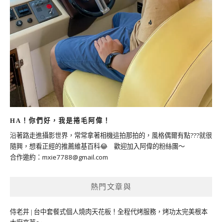
HA！你們好，我是捲毛阿偉！
沿著路走進攝影世界，常常拿著相機這拍那拍的，風格偶爾有點???就很
隨興，想看正經的推薦維基百科😂 歡迎加入阿偉的粉絲團～
合作邀約：
mxie7788@gmail.com
熱門文章與
侍老井 | 台中套餐式個人燒肉天花板！全程代烤服務，烤功太完美根本