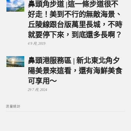
鼻頭角步道 |這一條步道很不
好走！美到不行的無敵海景、
丘陵線跟台版萬里長城，不時
就要停下來，到底還多長啊？
4 9 月, 2019
鼻頭港服務區 | 新北東北角夕
陽美景來這看，還有海鮮美食
可享用～
29 7 月, 2024
流量統計