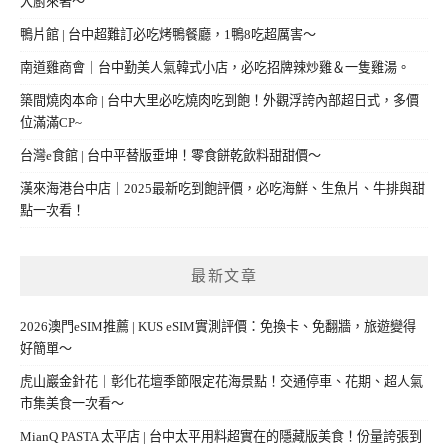
大廚來著～
鴨片館 | 台中超難訂必吃烤鴨餐廳，1鴨8吃超厲害～
南道雞商會｜台中勤美人氣韓式小店，必吃招牌辣炒雞＆一隻雞湯。
築間燒肉本命 | 台中大里必吃燒肉吃到飽！外觀浮誇內部超日式，多價
位滿滿CP~
台灣e食館 | 台中平替版垂坤！零食餅乾飲料甜甜價～
漢來海港台中店｜2025最新吃到飽評價，必吃海鮮、生魚片、牛排與甜
點一次看！
最新文章
2026澳門eSIM推薦 | KUS eSIM實測評價：免換卡、免翻牆，旅遊變得
好簡單～
虎山巖金針花｜彰化花壇季節限定花海景點！交通停車、花期、超人氣
市集美食一次看～
MianQ PASTA 太平店 | 台中太平用料超實在的隱藏版美食！份量誇張到