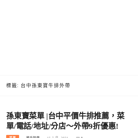
標籤:
台中孫東寶牛排外帶
孫東寶菜單 |台中平價牛排推薦，菜
單/電話/地址/分店～外帶9折優惠!
菜單
捲毛阿偉
15 7 月, 2021
0