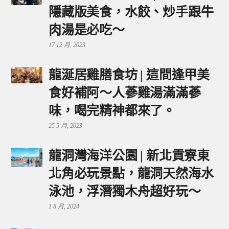
隱藏版美食，水餃、炒手跟牛
肉湯是必吃～
17 12 月, 2023
龍涎居雞膳食坊 | 這間逢甲美
食好補阿～人蔘雞湯滿滿蔘
味，喝完精神都來了。
25 5 月, 2023
龍洞灣海洋公園 | 新北貢寮東
北角必玩景點，龍洞天然海水
泳池，浮潛獨木舟超好玩～
1 8 月, 2024