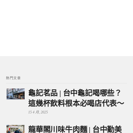
熱門文章
龜記茗品 | 台中龜記喝哪些？
這幾杯飲料根本必喝店代表～
15 4 月, 2025
龍華閣川味牛肉麵 | 台中勤美