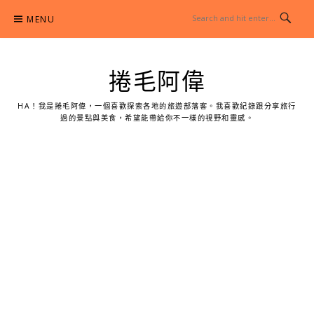
Skip
MENU
to
content
捲毛阿偉
HA！我是捲毛阿偉，一個喜歡探索各地的旅遊部落客。我喜歡紀錄跟分享旅行
過的景點與美食，希望能帶給你不一樣的視野和靈感。