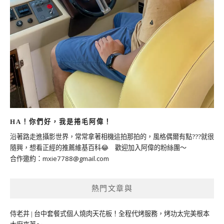
HA！你們好，我是捲毛阿偉！
沿著路走進攝影世界，常常拿著相機這拍那拍的，風格偶爾有點???就很
隨興，想看正經的推薦維基百科😂 歡迎加入阿偉的粉絲團～
合作邀約：
mxie7788@gmail.com
熱門文章與
侍老井 | 台中套餐式個人燒肉天花板！全程代烤服務，烤功太完美根本