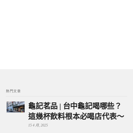
熱門文章
龜記茗品 | 台中龜記喝哪些？
這幾杯飲料根本必喝店代表～
15 4 月, 2025