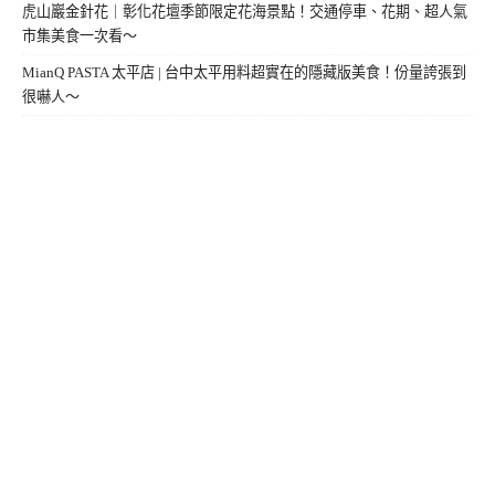
虎山巖金針花｜彰化花壇季節限定花海景點！交通停車、花期、超人氣
市集美食一次看～
MianQ PASTA 太平店 | 台中太平用料超實在的隱藏版美食！份量誇張到
很嚇人～