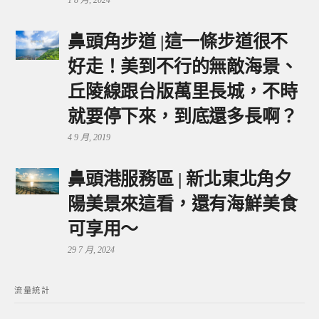
1 8 月, 2024
鼻頭角步道 |這一條步道很不
好走！美到不行的無敵海景、
丘陵線跟台版萬里長城，不時
就要停下來，到底還多長啊？
4 9 月, 2019
鼻頭港服務區 | 新北東北角夕
陽美景來這看，還有海鮮美食
可享用～
29 7 月, 2024
流量統計