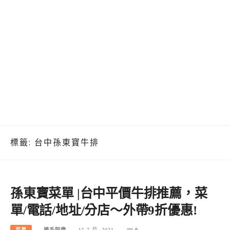
標籤:
台中孫東寶牛排
孫東寶菜單 |台中平價牛排推薦，菜
單/電話/地址/分店～外帶9折優惠!
菜單
捲毛阿偉
15 7 月, 2021
0