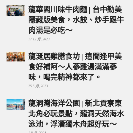
龍華閣川味牛肉麵 | 台中勤美
隱藏版美食，水餃、炒手跟牛
肉湯是必吃～
17 12 月, 2023
龍涎居雞膳食坊 | 這間逢甲美
食好補阿～人蔘雞湯滿滿蔘
味，喝完精神都來了。
25 5 月, 2023
龍洞灣海洋公園 | 新北貢寮東
北角必玩景點，龍洞天然海水
泳池，浮潛獨木舟超好玩～