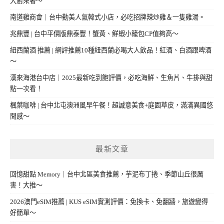
大廚來著～
南道雞商會｜台中勤美人氣韓式小店，必吃招牌辣炒雞＆一隻雞湯。
兆鼎豐 | 台中平價版鼎泰豐！蟹黃、鮮蝦小籠包CP值夠高～
紐西蘭酒 推薦 | 網評推薦10種紐西蘭必喝大人飲品！紅酒、白酒跟啤酒
～
漢來海港台中店｜2025最新吃到飽評價，必吃海鮮、生魚片、牛排與甜
點一次看！
楓葉咖啡 | 台中北屯澳洲風早午餐！超誠意美食+庭園草皮，滿滿異國悠
閒感～
最新文章
回憶甜點 Memory｜台中北區美食推薦，芋泥布丁捲、季節山丘很厲
害！大推～
2026澳門eSIM推薦 | KUS eSIM實測評價：免換卡、免翻牆，旅遊變得
好簡單～