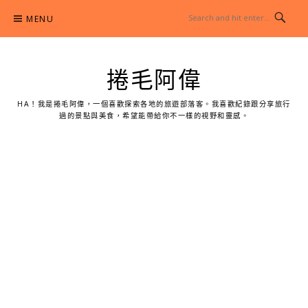
Skip
MENU
to
content
捲毛阿偉
HA！我是捲毛阿偉，一個喜歡探索各地的旅遊部落客。我喜歡紀錄跟分享旅行
過的景點與美食，希望能帶給你不一樣的視野和靈感。