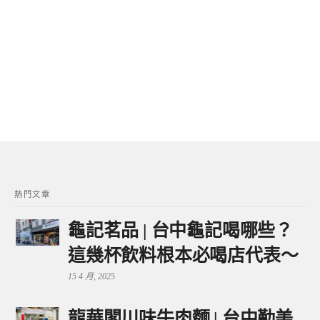
熱門文章
龜記茗品 | 台中龜記喝哪些？
這幾杯飲料根本必喝店代表～
15 4 月, 2025
龍華閣川味牛肉麵 | 台中勤美