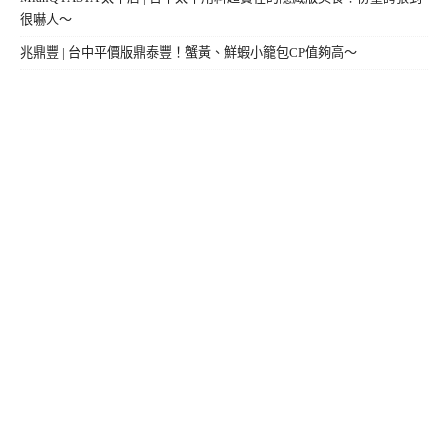
很嚇人～
兆鼎豐 | 台中平價版鼎泰豐！蟹黃、鮮蝦小籠包CP值夠高～