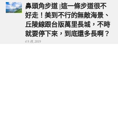
鼻頭角步道 |這一條步道很不
好走！美到不行的無敵海景、
丘陵線跟台版萬里長城，不時
就要停下來，到底還多長啊？
4 9 月, 2019
鼻頭港服務區 | 新北東北角夕
陽美景來這看，還有海鮮美食
可享用～
29 7 月, 2024
流量統計