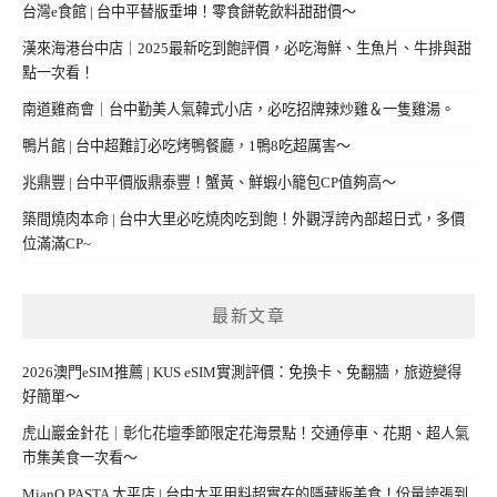
台灣e食館 | 台中平替版垂坤！零食餅乾飲料甜甜價～
漢來海港台中店｜2025最新吃到飽評價，必吃海鮮、生魚片、牛排與甜
點一次看！
南道雞商會｜台中勤美人氣韓式小店，必吃招牌辣炒雞＆一隻雞湯。
鴨片館 | 台中超難訂必吃烤鴨餐廳，1鴨8吃超厲害～
兆鼎豐 | 台中平價版鼎泰豐！蟹黃、鮮蝦小籠包CP值夠高～
築間燒肉本命 | 台中大里必吃燒肉吃到飽！外觀浮誇內部超日式，多價
位滿滿CP~
最新文章
2026澳門eSIM推薦 | KUS eSIM實測評價：免換卡、免翻牆，旅遊變得
好簡單～
虎山巖金針花｜彰化花壇季節限定花海景點！交通停車、花期、超人氣
市集美食一次看～
MianQ PASTA 太平店 | 台中太平用料超實在的隱藏版美食！份量誇張到