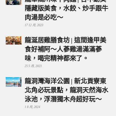
隱藏版美食，水餃、炒手跟牛
肉湯是必吃～
17 12 月, 2023
龍涎居雞膳食坊 | 這間逢甲美
食好補阿～人蔘雞湯滿滿蔘
味，喝完精神都來了。
25 5 月, 2023
龍洞灣海洋公園 | 新北貢寮東
北角必玩景點，龍洞天然海水
泳池，浮潛獨木舟超好玩～
1 8 月, 2024