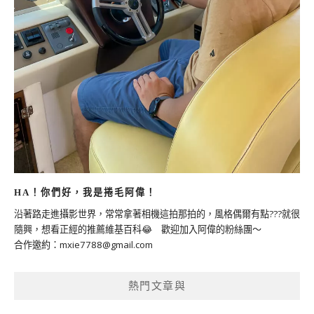
HA！你們好，我是捲毛阿偉！
沿著路走進攝影世界，常常拿著相機這拍那拍的，風格偶爾有點???就很
隨興，想看正經的推薦維基百科😂 歡迎加入阿偉的粉絲團～
合作邀約：
mxie7788@gmail.com
熱門文章與