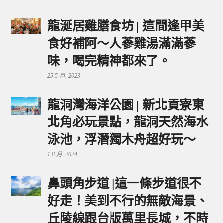
龍涎居雞膳食坊 | 這間逢甲美
食好補阿～人蔘雞湯滿滿蔘
味，喝完精神都來了。
25 5 月, 2023
龍洞灣海洋公園 | 新北貢寮東
北角必玩景點，龍洞天然海水
泳池，浮潛獨木舟超好玩～
1 8 月, 2024
鼻頭角步道 |這一條步道很不
好走！美到不行的無敵海景、
丘陵線跟台版萬里長城，不時