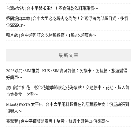
台灣e食館 | 台中平替版垂坤！零食餅乾飲料甜甜價～
築間燒肉本命 | 台中大里必吃燒肉吃到飽！外觀浮誇內部超日式，多價
位滿滿CP~
鴨片館 | 台中超難訂必吃烤鴨餐廳，1鴨8吃超厲害～
最新文章
2026澳門eSIM推薦 | KUS eSIM實測評價：免換卡、免翻牆，旅遊變得
好簡單～
虎山巖金針花｜彰化花壇季節限定花海景點！交通停車、花期、超人氣
市集美食一次看～
MianQ PASTA 太平店 | 台中太平用料超實在的隱藏版美食！份量誇張到
很嚇人～
兆鼎豐 | 台中平價版鼎泰豐！蟹黃、鮮蝦小籠包CP值夠高～