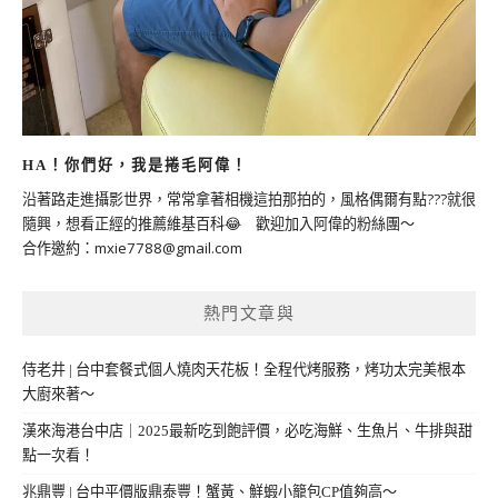
HA！你們好，我是捲毛阿偉！
沿著路走進攝影世界，常常拿著相機這拍那拍的，風格偶爾有點???就很
隨興，想看正經的推薦維基百科😂 歡迎加入阿偉的粉絲團～
合作邀約：
mxie7788@gmail.com
熱門文章與
侍老井 | 台中套餐式個人燒肉天花板！全程代烤服務，烤功太完美根本
大廚來著～
漢來海港台中店｜2025最新吃到飽評價，必吃海鮮、生魚片、牛排與甜
點一次看！
兆鼎豐 | 台中平價版鼎泰豐！蟹黃、鮮蝦小籠包CP值夠高～