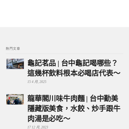
熱門文章
龜記茗品 | 台中龜記喝哪些？
這幾杯飲料根本必喝店代表～
15 4 月, 2025
龍華閣川味牛肉麵 | 台中勤美
隱藏版美食，水餃、炒手跟牛
肉湯是必吃～
17 12 月, 2023