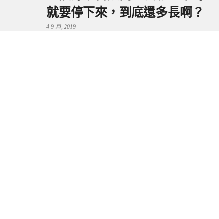
就要停下來，到底還多長啊？
4 9 月, 2019
鼻頭港服務區 | 新北東北角夕
陽美景來這看，還有海鮮美食
可享用～
29 7 月, 2024
流量統計
Copyright © 2026 捲毛阿偉. All Rights Reserved.
Boston Theme by
FameThemes
Blogimove部落格搬家技術服務