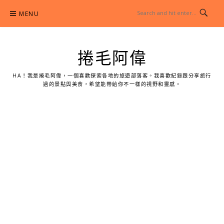
Skip
MENU
to
content
捲毛阿偉
HA！我是捲毛阿偉，一個喜歡探索各地的旅遊部落客。我喜歡紀錄跟分享旅行
過的景點與美食，希望能帶給你不一樣的視野和靈感。