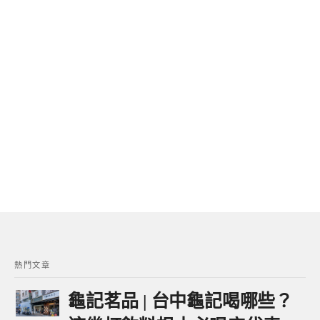
熱門文章
龜記茗品 | 台中龜記喝哪些？