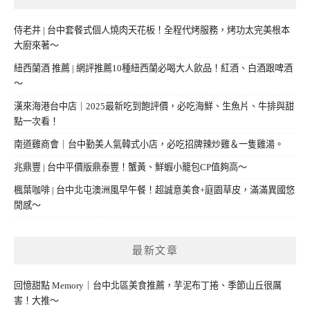
侍老井 | 台中套餐式個人燒肉天花板！全程代烤服務，烤功太完美根本
大廚來著～
紐西蘭酒 推薦 | 網評推薦10種紐西蘭必喝大人飲品！紅酒、白酒跟啤酒
～
漢來海港台中店｜2025最新吃到飽評價，必吃海鮮、生魚片、牛排與甜
點一次看！
南道雞商會｜台中勤美人氣韓式小店，必吃招牌辣炒雞＆一隻雞湯。
兆鼎豐 | 台中平價版鼎泰豐！蟹黃、鮮蝦小籠包CP值夠高～
楓葉咖啡 | 台中北屯澳洲風早午餐！超誠意美食+庭園草皮，滿滿異國悠
閒感～
最新文章
回憶甜點 Memory｜台中北區美食推薦，芋泥布丁捲、季節山丘很厲
害！大推～