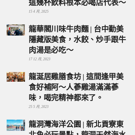
這幾杯飲料根本必喝店代表～
15 4 月, 2025
龍華閣川味牛肉麵 | 台中勤美
隱藏版美食，水餃、炒手跟牛
肉湯是必吃～
17 12 月, 2023
龍涎居雞膳食坊 | 這間逢甲美
食好補阿～人蔘雞湯滿滿蔘
味，喝完精神都來了。
25 5 月, 2023
龍洞灣海洋公園 | 新北貢寮東
北角必玩景點，龍洞天然海水