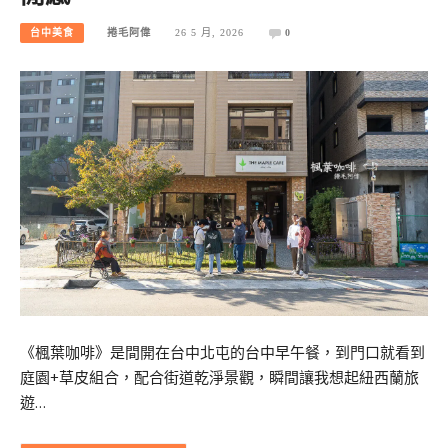
台中美食
捲毛阿偉
26 5 月, 2026
0
《楓葉咖啡》是間開在台中北屯的台中早午餐，到門口就看到
庭園+草皮組合，配合街道乾淨景觀，瞬間讓我想起紐西蘭旅
遊…