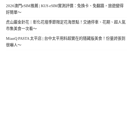
2026澳門eSIM推薦 | KUS eSIM實測評價：免換卡、免翻牆，旅遊變得
好簡單～
虎山巖金針花｜彰化花壇季節限定花海景點！交通停車、花期、超人氣
市集美食一次看～
MianQ PASTA 太平店 | 台中太平用料超實在的隱藏版美食！份量誇張到
很嚇人～