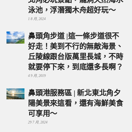
泳池，浮潛獨木舟超好玩～
1 8 月, 2024
鼻頭角步道 |這一條步道很不
好走！美到不行的無敵海景、
丘陵線跟台版萬里長城，不時
就要停下來，到底還多長啊？
4 9 月, 2019
鼻頭港服務區 | 新北東北角夕
陽美景來這看，還有海鮮美食
可享用～
29 7 月, 2024