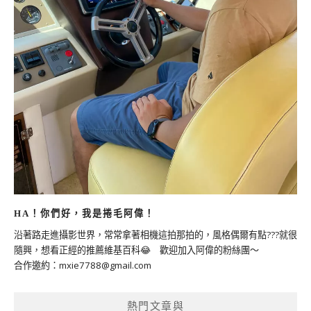
HA！你們好，我是捲毛阿偉！
沿著路走進攝影世界，常常拿著相機這拍那拍的，風格偶爾有點???就很
隨興，想看正經的推薦維基百科😂 歡迎加入阿偉的粉絲團～
合作邀約：
mxie7788@gmail.com
熱門文章與