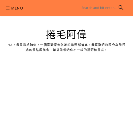
Skip
MENU
to
content
捲毛阿偉
HA！我是捲毛阿偉，一個喜歡探索各地的旅遊部落客。我喜歡紀錄跟分享旅行
過的景點與美食，希望能帶給你不一樣的視野和靈感。