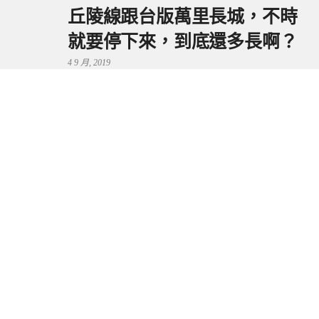
丘陵線跟台版萬里長城，不時
就要停下來，到底還多長啊？
4 9 月, 2019
鼻頭港服務區 | 新北東北角夕
陽美景來這看，還有海鮮美食
可享用～
29 7 月, 2024
流量統計
Copyright © 2026 捲毛阿偉. All Rights Reserved.
Boston Theme by
FameThemes