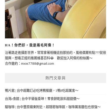
HA！你們好，我是捲毛阿偉！
沿著路走進攝影世界，常常拿著相機這拍那拍的，風格偶爾有點???就很
隨興，想看正經的推薦維基百科😂 歡迎加入阿偉的粉絲團～
合作邀約：
mxie7788@gmail.com
熱門文章與
鴨片館 | 台中超難訂必吃烤鴨餐廳，1鴨8吃超厲害～
台灣e食館 | 台中平替版垂坤！零食餅乾飲料甜甜價～
駿咖啡 | 台中豐原廟東附近，超隱密咖啡館，咖啡厲害麵包也很強～