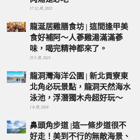
17 12 月, 2023
龍涎居雞膳食坊 | 這間逢甲美
食好補阿～人蔘雞湯滿滿蔘
味，喝完精神都來了。
25 5 月, 2023
龍洞灣海洋公園 | 新北貢寮東
北角必玩景點，龍洞天然海水
泳池，浮潛獨木舟超好玩～
1 8 月, 2024
鼻頭角步道 |這一條步道很不
好走！美到不行的無敵海景、