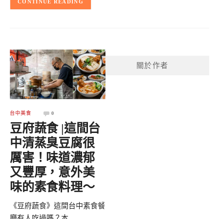
CONTINUE READING
關於作者
台中美食
0
豆府蔬食 |這間台
中清蒸臭豆腐很
厲害！味道濃郁
又豐厚，意外美
味的素食料理～
《豆府蔬食》這間台中素食餐
廳有人吃過嗎？本...