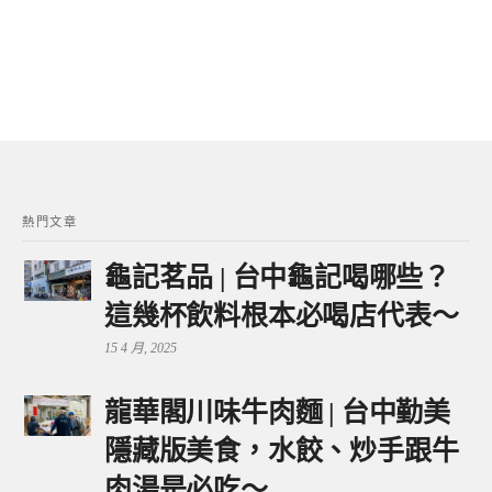
熱門文章
龜記茗品 | 台中龜記喝哪些？
這幾杯飲料根本必喝店代表～
15 4 月, 2025
龍華閣川味牛肉麵 | 台中勤美
隱藏版美食，水餃、炒手跟牛
肉湯是必吃～