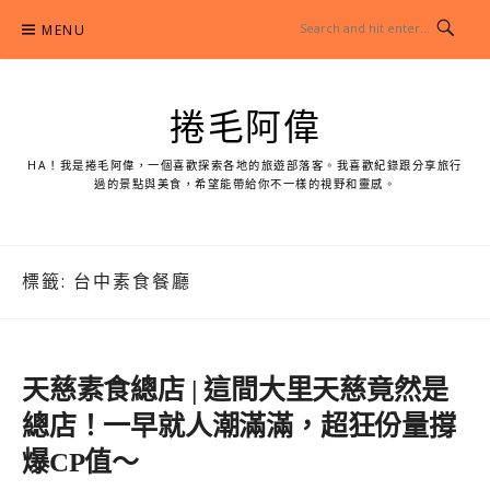
Skip
MENU
to
content
捲毛阿偉
HA！我是捲毛阿偉，一個喜歡探索各地的旅遊部落客。我喜歡紀錄跟分享旅行
過的景點與美食，希望能帶給你不一樣的視野和靈感。
標籤:
台中素食餐廳
天慈素食總店 | 這間大里天慈竟然是
總店！一早就人潮滿滿，超狂份量撐
爆CP值～