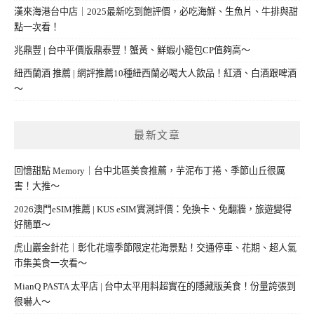
漢來海港台中店｜2025最新吃到飽評價，必吃海鮮、生魚片、牛排與甜
點一次看！
兆鼎豐 | 台中平價版鼎泰豐！蟹黃、鮮蝦小籠包CP值夠高～
紐西蘭酒 推薦 | 網評推薦10種紐西蘭必喝大人飲品！紅酒、白酒跟啤酒
～
最新文章
回憶甜點 Memory｜台中北區美食推薦，芋泥布丁捲、季節山丘很厲
害！大推～
2026澳門eSIM推薦 | KUS eSIM實測評價：免換卡、免翻牆，旅遊變得
好簡單～
虎山巖金針花｜彰化花壇季節限定花海景點！交通停車、花期、超人氣
市集美食一次看～
MianQ PASTA 太平店 | 台中太平用料超實在的隱藏版美食！份量誇張到
很嚇人～