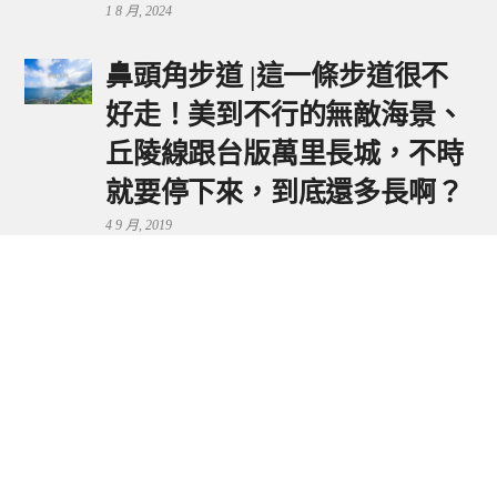
1 8 月, 2024
鼻頭角步道 |這一條步道很不
好走！美到不行的無敵海景、
丘陵線跟台版萬里長城，不時
就要停下來，到底還多長啊？
4 9 月, 2019
鼻頭港服務區 | 新北東北角夕
陽美景來這看，還有海鮮美食
可享用～
29 7 月, 2024
流量統計