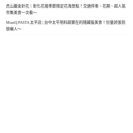
虎山巖金針花｜彰化花壇季節限定花海景點！交通停車、花期、超人氣
市集美食一次看～
MianQ PASTA 太平店 | 台中太平用料超實在的隱藏版美食！份量誇張到
很嚇人～