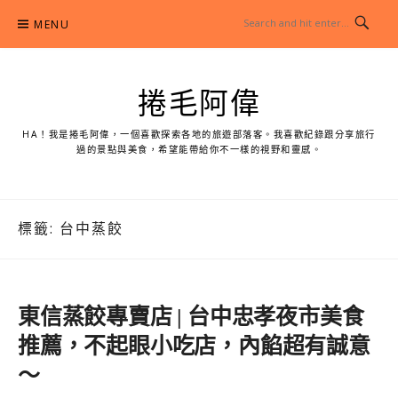
Skip
MENU
to
content
捲毛阿偉
HA！我是捲毛阿偉，一個喜歡探索各地的旅遊部落客。我喜歡紀錄跟分享旅行
過的景點與美食，希望能帶給你不一樣的視野和靈感。
標籤:
台中蒸餃
東信蒸餃專賣店 | 台中忠孝夜市美食
推薦，不起眼小吃店，內餡超有誠意
～