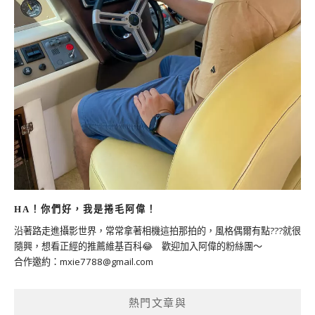
HA！你們好，我是捲毛阿偉！
沿著路走進攝影世界，常常拿著相機這拍那拍的，風格偶爾有點???就很
隨興，想看正經的推薦維基百科😂 歡迎加入阿偉的粉絲團～
合作邀約：
mxie7788@gmail.com
熱門文章與