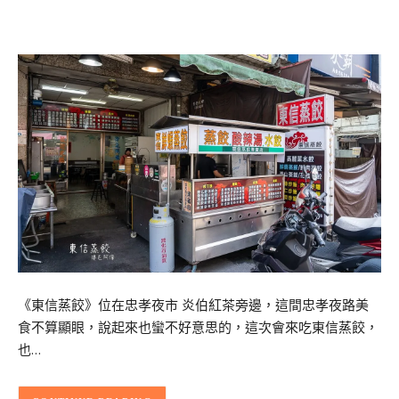
《東信蒸餃》位在忠孝夜市 炎伯紅茶旁邊，這間忠孝夜路美
食不算顯眼，說起來也蠻不好意思的，這次會來吃東信蒸餃，
也…