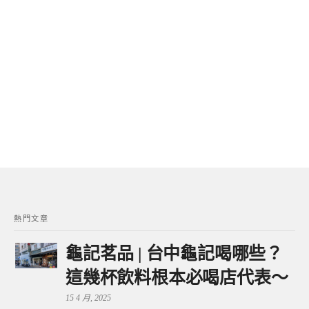
熱門文章
龜記茗品 | 台中龜記喝哪些？
這幾杯飲料根本必喝店代表～
15 4 月, 2025