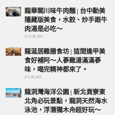
龍華閣川味牛肉麵 | 台中勤美
隱藏版美食，水餃、炒手跟牛
肉湯是必吃～
17 12 月, 2023
龍涎居雞膳食坊 | 這間逢甲美
食好補阿～人蔘雞湯滿滿蔘
味，喝完精神都來了。
25 5 月, 2023
龍洞灣海洋公園 | 新北貢寮東
北角必玩景點，龍洞天然海水
泳池，浮潛獨木舟超好玩～