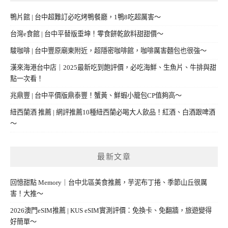
鴨片館 | 台中超難訂必吃烤鴨餐廳，1鴨8吃超厲害～
台灣e食館 | 台中平替版垂坤！零食餅乾飲料甜甜價～
駿咖啡 | 台中豐原廟東附近，超隱密咖啡館，咖啡厲害麵包也很強～
漢來海港台中店｜2025最新吃到飽評價，必吃海鮮、生魚片、牛排與甜
點一次看！
兆鼎豐 | 台中平價版鼎泰豐！蟹黃、鮮蝦小籠包CP值夠高～
紐西蘭酒 推薦 | 網評推薦10種紐西蘭必喝大人飲品！紅酒、白酒跟啤酒
～
最新文章
回憶甜點 Memory｜台中北區美食推薦，芋泥布丁捲、季節山丘很厲
害！大推～
2026澳門eSIM推薦 | KUS eSIM實測評價：免換卡、免翻牆，旅遊變得
好簡單～