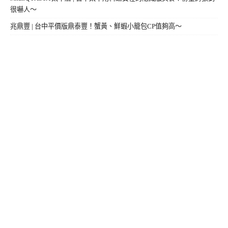
很嚇人～
兆鼎豐 | 台中平價版鼎泰豐！蟹黃、鮮蝦小籠包CP值夠高～