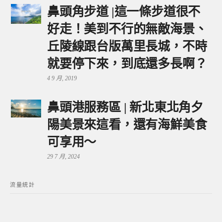
鼻頭角步道 |這一條步道很不
好走！美到不行的無敵海景、
丘陵線跟台版萬里長城，不時
就要停下來，到底還多長啊？
4 9 月, 2019
鼻頭港服務區 | 新北東北角夕
陽美景來這看，還有海鮮美食
可享用～
29 7 月, 2024
流量統計