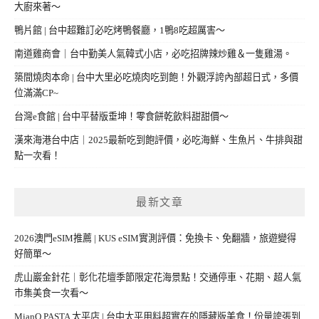
大廚來著～
鴨片館 | 台中超難訂必吃烤鴨餐廳，1鴨8吃超厲害～
南道雞商會｜台中勤美人氣韓式小店，必吃招牌辣炒雞＆一隻雞湯。
築間燒肉本命 | 台中大里必吃燒肉吃到飽！外觀浮誇內部超日式，多價
位滿滿CP~
台灣e食館 | 台中平替版垂坤！零食餅乾飲料甜甜價～
漢來海港台中店｜2025最新吃到飽評價，必吃海鮮、生魚片、牛排與甜
點一次看！
最新文章
2026澳門eSIM推薦 | KUS eSIM實測評價：免換卡、免翻牆，旅遊變得
好簡單～
虎山巖金針花｜彰化花壇季節限定花海景點！交通停車、花期、超人氣
市集美食一次看～
MianQ PASTA 太平店 | 台中太平用料超實在的隱藏版美食！份量誇張到