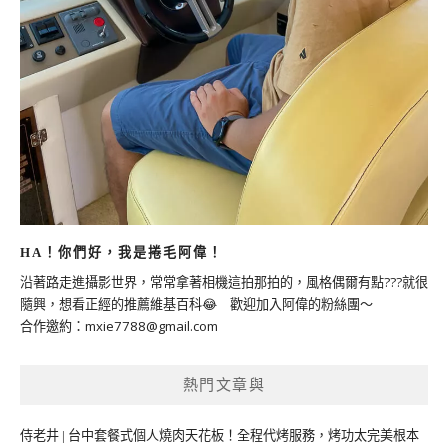
HA！你們好，我是捲毛阿偉！
沿著路走進攝影世界，常常拿著相機這拍那拍的，風格偶爾有點???就很
隨興，想看正經的推薦維基百科😂 歡迎加入阿偉的粉絲團～
合作邀約：
mxie7788@gmail.com
熱門文章與
侍老井 | 台中套餐式個人燒肉天花板！全程代烤服務，烤功太完美根本