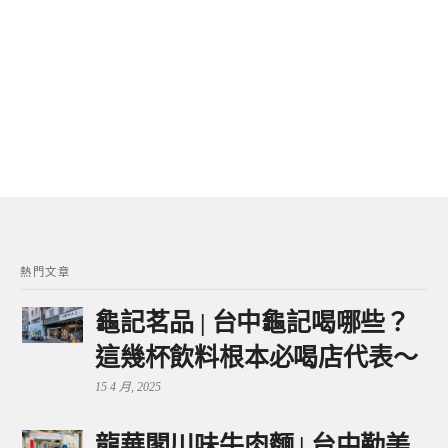
熱門文章
龜記茗品 | 台中龜記喝哪些？
這幾杯飲料根本必喝店代表～
15 4 月, 2025
龍華閣川味牛肉麵 | 台中勤美