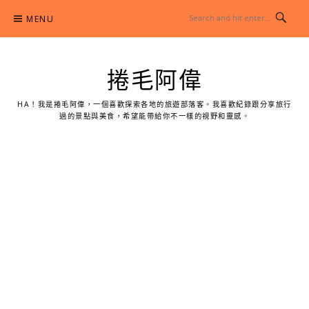
Skip
MENU
to
content
捲毛阿偉
HA！我是捲毛阿偉，一個喜歡探索各地的旅遊部落客。我喜歡紀錄跟分享旅行
過的景點與美食，希望能帶給你不一樣的視野和靈感。