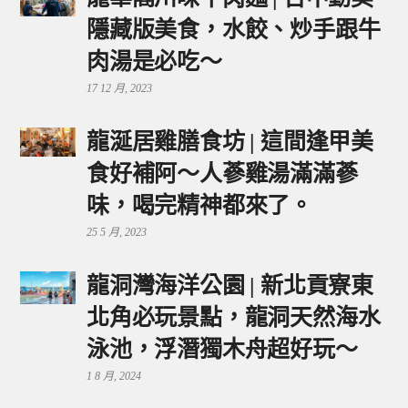
隱藏版美食，水餃、炒手跟牛
肉湯是必吃～
17 12 月, 2023
龍涎居雞膳食坊 | 這間逢甲美
食好補阿～人蔘雞湯滿滿蔘
味，喝完精神都來了。
25 5 月, 2023
龍洞灣海洋公園 | 新北貢寮東
北角必玩景點，龍洞天然海水
泳池，浮潛獨木舟超好玩～
1 8 月, 2024