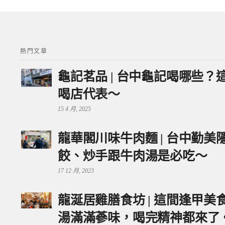
熱門文章
龜記茗品 | 台中龜記喝哪些
喝店代表～
15 4 月, 2025
龍華閣川味牛肉麵 | 台中勤
餃、炒手跟牛肉湯是必吃～
17 12 月, 2023
龍涎居雞膳食坊 | 這間逢甲
湯滿滿蔘味，喝完精神都來了