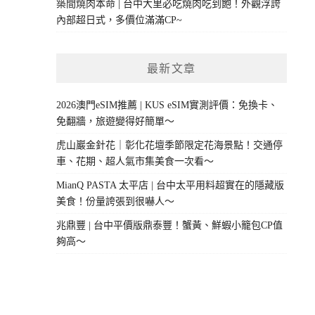
築間燒肉本命 | 台中大里必吃燒肉吃到飽！外觀浮誇
內部超日式，多價位滿滿CP~
最新文章
2026澳門eSIM推薦 | KUS eSIM實測評價：免換卡、
免翻牆，旅遊變得好簡單～
虎山巖金針花｜彰化花壇季節限定花海景點！交通停
車、花期、超人氣市集美食一次看～
MianQ PASTA 太平店 | 台中太平用料超實在的隱藏版
美食！份量誇張到很嚇人～
兆鼎豐 | 台中平價版鼎泰豐！蟹黃、鮮蝦小籠包CP值
夠高～