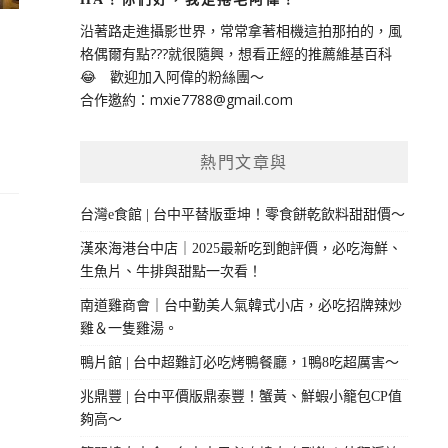
沿著路走進攝影世界，常常拿著相機這拍那拍的，風
格偶爾有點???就很隨興，想看正經的推薦維基百科
😂 歡迎加入阿偉的粉絲團～
合作邀約：
mxie7788@gmail.com
熱門文章與
台灣e食館 | 台中平替版垂坤！零食餅乾飲料甜甜價～
漢來海港台中店｜2025最新吃到飽評價，必吃海鮮、
生魚片、牛排與甜點一次看！
南道雞商會｜台中勤美人氣韓式小店，必吃招牌辣炒
雞＆一隻雞湯。
鴨片館 | 台中超難訂必吃烤鴨餐廳，1鴨8吃超厲害～
兆鼎豐 | 台中平價版鼎泰豐！蟹黃、鮮蝦小籠包CP值
夠高～