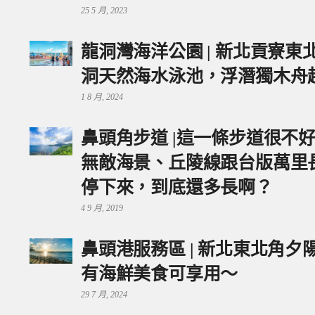
25 5 月, 2023
龍洞灣海洋公園 | 新北貢寮
洞天然海水泳池，浮潛獨木舟
1 8 月, 2024
鼻頭角步道 |這一條步道很不
無敵海景、丘陵線跟台版萬里
停下來，到底還多長啊？
4 9 月, 2019
鼻頭港服務區 | 新北東北角
有海鮮美食可享用～
29 7 月, 2024