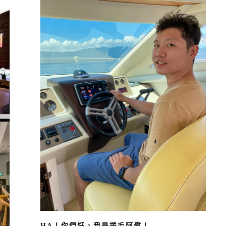
HA！你們好，我是捲毛阿偉！