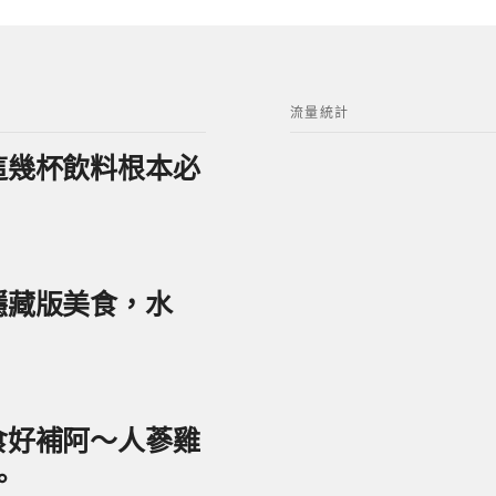
流量統計
？這幾杯飲料根本必
美隱藏版美食，水
美食好補阿～人蔘雞
。