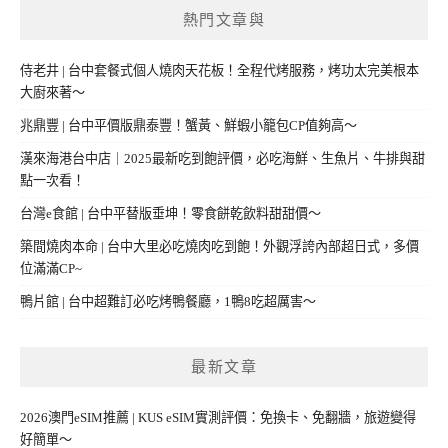
熱門文章與
侍老井 | 台中套餐式個人燒肉天花板！全程代烤服務，烤功太完美根本
大廚來著～
兆鼎豐 | 台中平價版鼎泰豐！蟹黃、鮮蝦小籠包CP值夠高～
漢來海港台中店｜2025最新吃到飽評價，必吃海鮮、生魚片、牛排與甜
點一次看！
台灣e食館 | 台中平替版垂坤！零食餅乾飲料甜甜價～
築間燒肉本命 | 台中大里必吃燒肉吃到飽！外觀浮誇內部超日式，多價
位滿滿CP~
鴨片館 | 台中超難訂必吃烤鴨餐廳，1鴨8吃超厲害～
最新文章
2026澳門eSIM推薦 | KUS eSIM實測評價：免換卡、免翻牆，旅遊變得
好簡單～