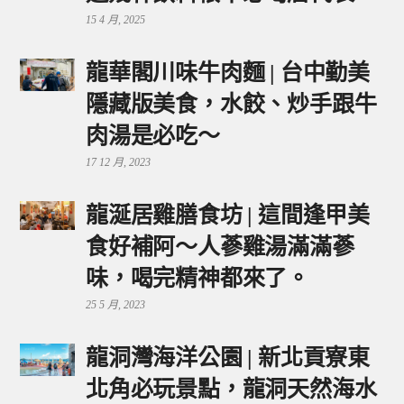
15 4 月, 2025
龍華閣川味牛肉麵 | 台中勤美
隱藏版美食，水餃、炒手跟牛
肉湯是必吃～
17 12 月, 2023
龍涎居雞膳食坊 | 這間逢甲美
食好補阿～人蔘雞湯滿滿蔘
味，喝完精神都來了。
25 5 月, 2023
龍洞灣海洋公園 | 新北貢寮東
北角必玩景點，龍洞天然海水