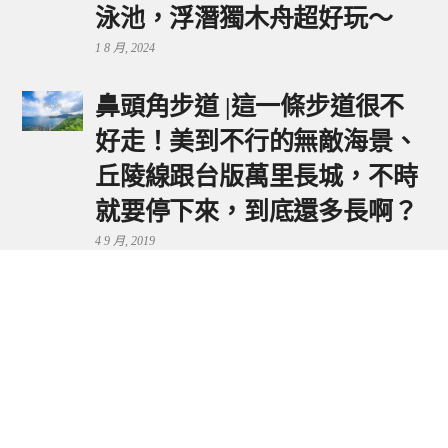
泳池，浮潛獨木舟超好玩～
1 8 月, 2024
鼻頭角步道 |這一條步道很不
好走！美到不行的無敵海景、
丘陵線跟台版萬里長城，不時
就要停下來，到底還多長啊？
4 9 月, 2019
鼻頭港服務區 | 新北東北角夕
陽美景來這看，還有海鮮美食
可享用～
29 7 月, 2024