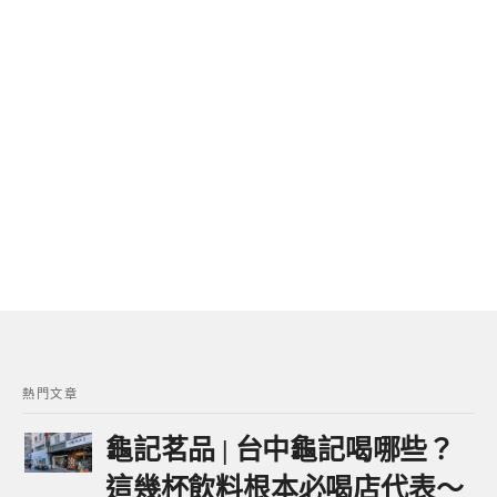
熱門文章
龜記茗品 | 台中龜記喝哪些？
這幾杯飲料根本必喝店代表～