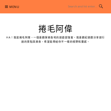
Skip
MENU
to
content
捲毛阿偉
HA！我是捲毛阿偉，一個喜歡探索各地的旅遊部落客。我喜歡紀錄跟分享旅行
過的景點與美食，希望能帶給你不一樣的視野和靈感。