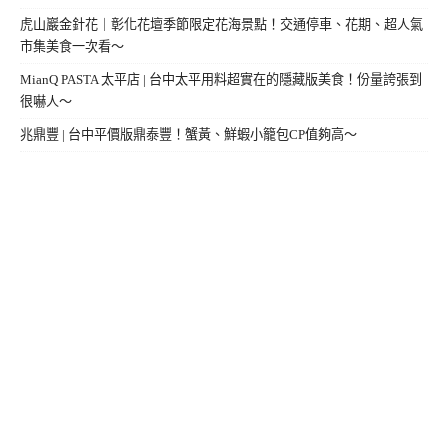
虎山巖金針花｜彰化花壇季節限定花海景點！交通停車、花期、超人氣
市集美食一次看～
MianQ PASTA 太平店 | 台中太平用料超實在的隱藏版美食！份量誇張到
很嚇人～
兆鼎豐 | 台中平價版鼎泰豐！蟹黃、鮮蝦小籠包CP值夠高～