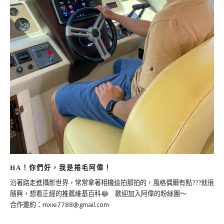
HA！你們好，我是捲毛阿偉！
沿著路走進攝影世界，常常拿著相機這拍那拍的，風格偶爾有點???就很
隨興，想看正經的推薦維基百科😂 歡迎加入阿偉的粉絲團～
合作邀約：
mxie7788@gmail.com