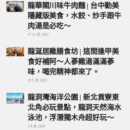
龍華閣川味牛肉麵 | 台中勤美
隱藏版美食，水餃、炒手跟牛
肉湯是必吃～
17 12 月, 2023
龍涎居雞膳食坊 | 這間逢甲美
食好補阿～人蔘雞湯滿滿蔘
味，喝完精神都來了。
25 5 月, 2023
龍洞灣海洋公園 | 新北貢寮東
北角必玩景點，龍洞天然海水
泳池，浮潛獨木舟超好玩～
1 8 月, 2024