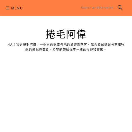
Skip
MENU
to
content
捲毛阿偉
HA！我是捲毛阿偉，一個喜歡探索各地的旅遊部落客。我喜歡紀錄跟分享旅行
過的景點與美食，希望能帶給你不一樣的視野和靈感。