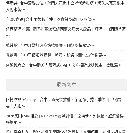
侍老井 | 台中套餐式個人燒肉天花板！全程代烤服務，烤功太完美根本
大廚來著～
台灣e食館 | 台中平替版垂坤！零食餅乾飲料甜甜價～
紐西蘭酒 推薦 | 網評推薦10種紐西蘭必喝大人飲品！紅酒、白酒跟啤酒
～
鴨片館 | 台中超難訂必吃烤鴨餐廳，1鴨8吃超厲害～
兆鼎豐 | 台中平價版鼎泰豐！蟹黃、鮮蝦小籠包CP值夠高～
南道雞商會｜台中勤美人氣韓式小店，必吃招牌辣炒雞＆一隻雞湯。
最新文章
回憶甜點 Memory｜台中北區美食推薦，芋泥布丁捲、季節山丘很厲
害！大推～
2026澳門eSIM推薦 | KUS eSIM實測評價：免換卡、免翻牆，旅遊變得
好簡單～
虎山巖金針花｜彰化花壇季節限定花海景點！交通停車、花期、超人氣