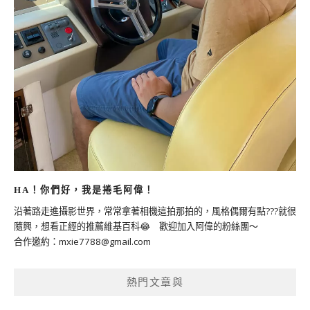
HA！你們好，我是捲毛阿偉！
沿著路走進攝影世界，常常拿著相機這拍那拍的，風格偶爾有點???就很
隨興，想看正經的推薦維基百科😂 歡迎加入阿偉的粉絲團～
合作邀約：
mxie7788@gmail.com
熱門文章與