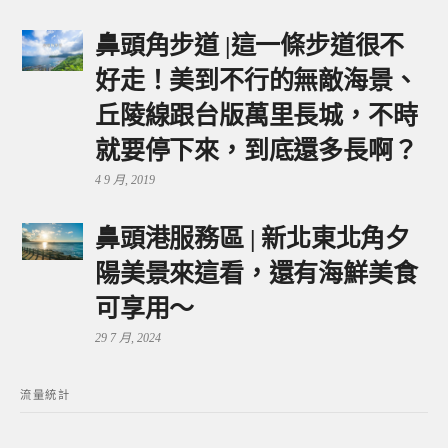
鼻頭角步道 |這一條步道很不
好走！美到不行的無敵海景、
丘陵線跟台版萬里長城，不時
就要停下來，到底還多長啊？
4 9 月, 2019
鼻頭港服務區 | 新北東北角夕
陽美景來這看，還有海鮮美食
可享用～
29 7 月, 2024
流量統計