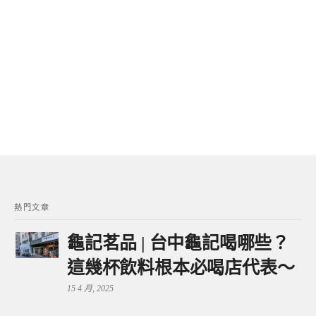
熱門文章
龜記茗品 | 台中龜記喝哪些？
這幾杯飲料根本必喝店代表～
15 4 月, 2025