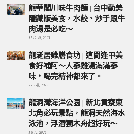
龍華閣川味牛肉麵 | 台中勤美
隱藏版美食，水餃、炒手跟牛
肉湯是必吃～
17 12 月, 2023
龍涎居雞膳食坊 | 這間逢甲美
食好補阿～人蔘雞湯滿滿蔘
味，喝完精神都來了。
25 5 月, 2023
龍洞灣海洋公園 | 新北貢寮東
北角必玩景點，龍洞天然海水
泳池，浮潛獨木舟超好玩～
1 8 月, 2024