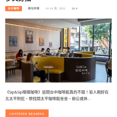
台中咖啡
捲毛阿偉
24 10 月, 2025
0
《Sip&Sip啜啜咖啡》這間台中咖啡館真的不錯！若人剛好在
北太平附近，想找間太平咖啡館坐坐、辦公或休…
CONTINUE READING