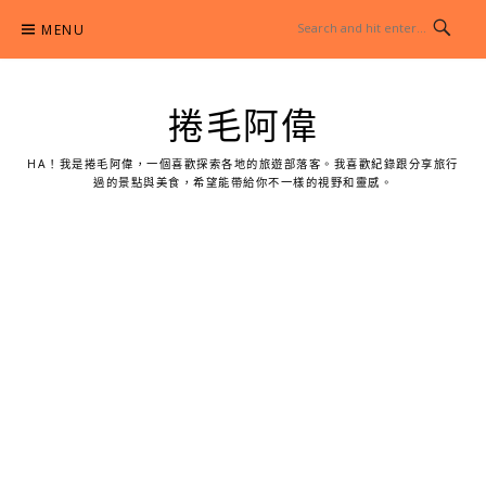
Skip
MENU
to
content
捲毛阿偉
HA！我是捲毛阿偉，一個喜歡探索各地的旅遊部落客。我喜歡紀錄跟分享旅行
過的景點與美食，希望能帶給你不一樣的視野和靈感。