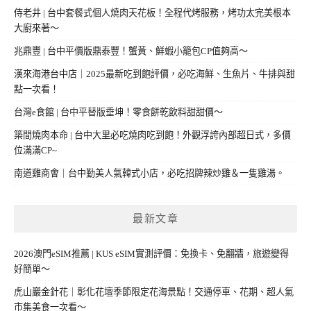
侍老井 | 台中套餐式個人燒肉天花板！全程代烤服務，烤功太完美根本
大廚來著～
兆鼎豐 | 台中平價版鼎泰豐！蟹黃、鮮蝦小籠包CP值夠高～
漢來海港台中店｜2025最新吃到飽評價，必吃海鮮、生魚片、牛排與甜
點一次看！
台灣e食館 | 台中平替版垂坤！零食餅乾飲料甜甜價～
築間燒肉本命 | 台中大里必吃燒肉吃到飽！外觀浮誇內部超日式，多價
位滿滿CP~
南道雞商會｜台中勤美人氣韓式小店，必吃招牌辣炒雞＆一隻雞湯。
最新文章
2026澳門eSIM推薦 | KUS eSIM實測評價：免換卡、免翻牆，旅遊變得
好簡單～
虎山巖金針花｜彰化花壇季節限定花海景點！交通停車、花期、超人氣
市集美食一次看～