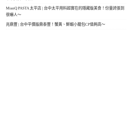
MianQ PASTA 太平店 | 台中太平用料超實在的隱藏版美食！份量誇張到
很嚇人～
兆鼎豐 | 台中平價版鼎泰豐！蟹黃、鮮蝦小籠包CP值夠高～