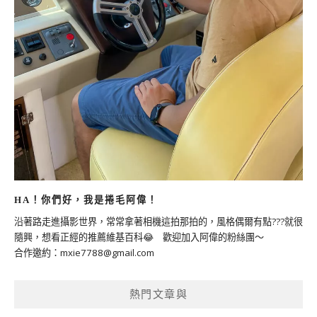
HA！你們好，我是捲毛阿偉！
沿著路走進攝影世界，常常拿著相機這拍那拍的，風格偶爾有點???就很
隨興，想看正經的推薦維基百科😂 歡迎加入阿偉的粉絲團～
合作邀約：
mxie7788@gmail.com
熱門文章與