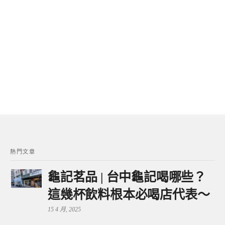
熱門文章
龜記茗品 | 台中龜記喝哪些？
這幾杯飲料根本必喝店代表～
15 4 月, 2025