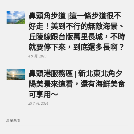
鼻頭角步道 |這一條步道很不
好走！美到不行的無敵海景、
丘陵線跟台版萬里長城，不時
就要停下來，到底還多長啊？
4 9 月, 2019
鼻頭港服務區 | 新北東北角夕
陽美景來這看，還有海鮮美食
可享用～
29 7 月, 2024
流量統計