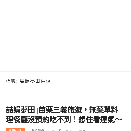
標籤:
喆娟夢田價位
喆娟夢田 |苗栗三義旅遊，無菜單料
理餐廳沒預約吃不到！想住看運氣～
苗栗住宿
捲毛阿偉
26 5 月, 2020
0