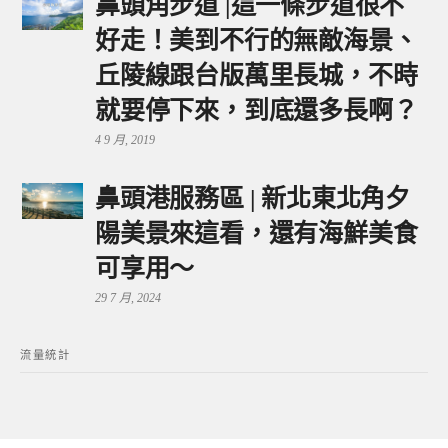
鼻頭角步道 |這一條步道很不
好走！美到不行的無敵海景、
丘陵線跟台版萬里長城，不時
就要停下來，到底還多長啊？
4 9 月, 2019
鼻頭港服務區 | 新北東北角夕
陽美景來這看，還有海鮮美食
可享用～
29 7 月, 2024
流量統計