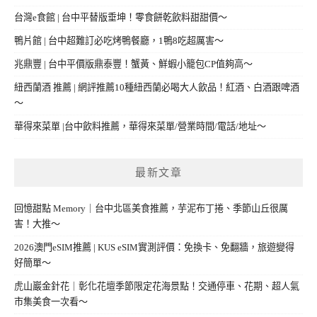
台灣e食館 | 台中平替版垂坤！零食餅乾飲料甜甜價～
鴨片館 | 台中超難訂必吃烤鴨餐廳，1鴨8吃超厲害～
兆鼎豐 | 台中平價版鼎泰豐！蟹黃、鮮蝦小籠包CP值夠高～
紐西蘭酒 推薦 | 網評推薦10種紐西蘭必喝大人飲品！紅酒、白酒跟啤酒
～
華得來菜單 |台中飲料推薦，華得來菜單/營業時間/電話/地址～
最新文章
回憶甜點 Memory｜台中北區美食推薦，芋泥布丁捲、季節山丘很厲
害！大推～
2026澳門eSIM推薦 | KUS eSIM實測評價：免換卡、免翻牆，旅遊變得
好簡單～
虎山巖金針花｜彰化花壇季節限定花海景點！交通停車、花期、超人氣
市集美食一次看～