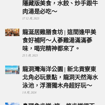
隱藏版美食，水餃、炒手跟牛
肉湯是必吃～
17 12 月, 2023
龍涎居雞膳食坊 | 這間逢甲美
食好補阿～人蔘雞湯滿滿蔘
味，喝完精神都來了。
25 5 月, 2023
龍洞灣海洋公園 | 新北貢寮東
北角必玩景點，龍洞天然海水
泳池，浮潛獨木舟超好玩～
1 8 月, 2024