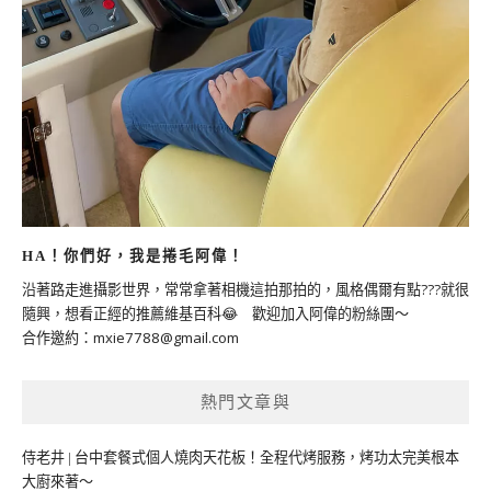
HA！你們好，我是捲毛阿偉！
沿著路走進攝影世界，常常拿著相機這拍那拍的，風格偶爾有點???就很
隨興，想看正經的推薦維基百科😂 歡迎加入阿偉的粉絲團～
合作邀約：
mxie7788@gmail.com
熱門文章與
侍老井 | 台中套餐式個人燒肉天花板！全程代烤服務，烤功太完美根本
大廚來著～