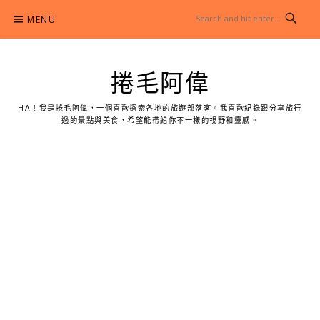
Skip
MENU
to
content
捲毛阿偉
HA！我是捲毛阿偉，一個喜歡探索各地的旅遊部落客。我喜歡紀錄跟分享旅行
過的景點與美食，希望能帶給你不一樣的視野和靈感。