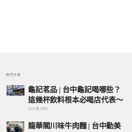
熱門文章
龜記茗品 | 台中龜記喝哪些？
這幾杯飲料根本必喝店代表～
15 4 月, 2025
龍華閣川味牛肉麵 | 台中勤美