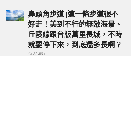
鼻頭角步道 |這一條步道很不
好走！美到不行的無敵海景、
丘陵線跟台版萬里長城，不時
就要停下來，到底還多長啊？
4 9 月, 2019
鼻頭港服務區 | 新北東北角夕
陽美景來這看，還有海鮮美食
可享用～
29 7 月, 2024
流量統計