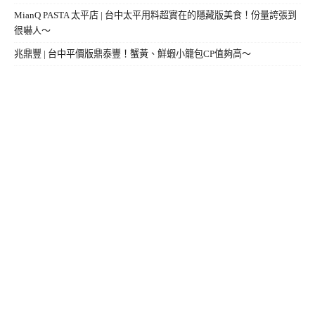
MianQ PASTA 太平店 | 台中太平用料超實在的隱藏版美食！份量誇張到
很嚇人～
兆鼎豐 | 台中平價版鼎泰豐！蟹黃、鮮蝦小籠包CP值夠高～