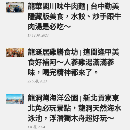
龍華閣川味牛肉麵 | 台中勤美
隱藏版美食，水餃、炒手跟牛
肉湯是必吃～
17 12 月, 2023
龍涎居雞膳食坊 | 這間逢甲美
食好補阿～人蔘雞湯滿滿蔘
味，喝完精神都來了。
25 5 月, 2023
龍洞灣海洋公園 | 新北貢寮東
北角必玩景點，龍洞天然海水
泳池，浮潛獨木舟超好玩～
1 8 月, 2024