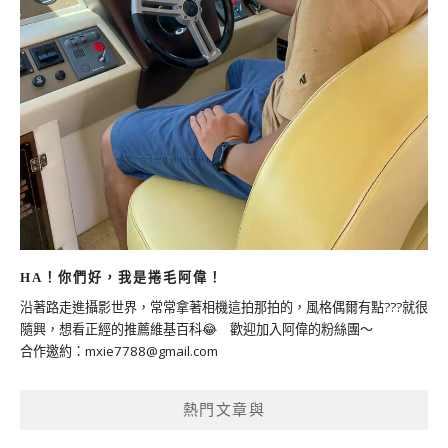
HA！你們好，我是捲毛阿偉！
沿著路走進攝影世界，常常拿著相機這拍那拍的，風格偶爾有點???就很
隨興，想看正經的推薦維基百科😂 歡迎加入阿偉的粉絲團～
合作邀約：
mxie7788@gmail.com
熱門文章與