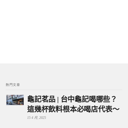
熱門文章
龜記茗品 | 台中龜記喝哪些？
這幾杯飲料根本必喝店代表～
15 4 月, 2025