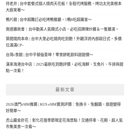
侍老井 | 台中套餐式個人燒肉天花板！全程代烤服務，烤功太完美根本
大廚來著～
鴨片館 | 台中超難訂必吃烤鴨餐廳，1鴨8吃超厲害～
南道雞商會｜台中勤美人氣韓式小店，必吃招牌辣炒雞＆一隻雞湯。
築間燒肉本命 | 台中大里必吃燒肉吃到飽！外觀浮誇內部超日式，多價
位滿滿CP~
台灣e食館 | 台中平替版垂坤！零食餅乾飲料甜甜價～
漢來海港台中店｜2025最新吃到飽評價，必吃海鮮、生魚片、牛排與甜
點一次看！
最新文章
2026澳門eSIM推薦 | KUS eSIM實測評價：免換卡、免翻牆，旅遊變得
好簡單～
虎山巖金針花｜彰化花壇季節限定花海景點！交通停車、花期、超人氣
市集美食一次看～