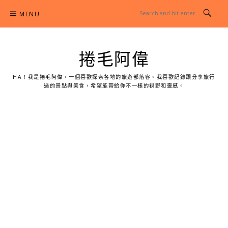
Skip
MENU
to
content
捲毛阿偉
HA！我是捲毛阿偉，一個喜歡探索各地的旅遊部落客。我喜歡紀錄跟分享旅行
過的景點與美食，希望能帶給你不一樣的視野和靈感。