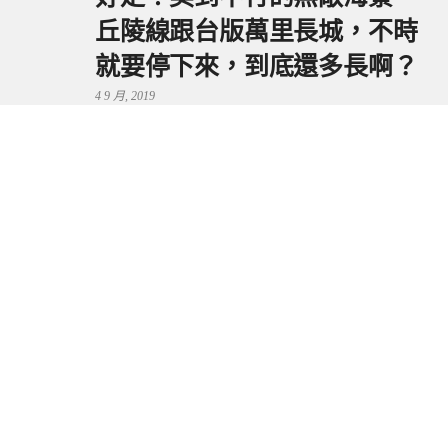
丘陵線跟台版萬里長城，不時
就要停下來，到底還多長啊？
4 9 月, 2019
鼻頭港服務區 | 新北東北角夕
陽美景來這看，還有海鮮美食
可享用～
29 7 月, 2024
流量統計
Copyright © 2026 捲毛阿偉. All Rights Reserved.
Boston Theme by
FameThemes