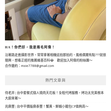
HA！你們好，我是捲毛阿偉！
沿著路走進攝影世界，常常拿著相機這拍那拍的，風格偶爾有點???就很
隨興，想看正經的推薦維基百科😂 歡迎加入阿偉的粉絲團～
合作邀約：
mxie7788@gmail.com
熱門文章與
侍老井 | 台中套餐式個人燒肉天花板！全程代烤服務，烤功太完美根本
大廚來著～
兆鼎豐 | 台中平價版鼎泰豐！蟹黃、鮮蝦小籠包CP值夠高～