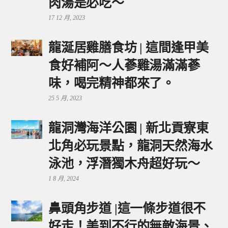
肉湯是必吃～
17 12 月, 2023
龍涎居雞膳食坊 | 這間逢甲美
食好補阿～人蔘雞湯滿滿蔘
味，喝完精神都來了。
25 5 月, 2023
龍洞灣海洋公園 | 新北貢寮東
北角必玩景點，龍洞天然海水
泳池，浮潛獨木舟超好玩～
1 8 月, 2024
鼻頭角步道 |這一條步道很不
好走！美到不行的無敵海景、