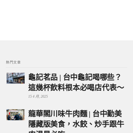
熱門文章
龜記茗品 | 台中龜記喝哪些？
這幾杯飲料根本必喝店代表～
15 4 月, 2025
龍華閣川味牛肉麵 | 台中勤美
隱藏版美食，水餃、炒手跟牛