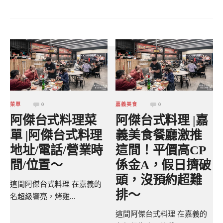
菜單
0
嘉義美食
0
阿傑台式料理菜
阿傑台式料理 |嘉
單 |阿傑台式料理
義美食餐廳激推
地址/電話/營業時
這間！平價高CP
間/位置～
係金A，假日擠破
頭，沒預約超難
這間阿傑台式料理 在嘉義的
排～
名超級響亮，烤雞...
這間阿傑台式料理 在嘉義的