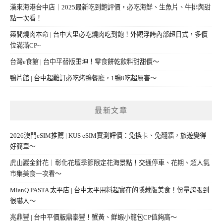
漢來海港台中店｜2025最新吃到飽評價，必吃海鮮、生魚片、牛排與甜
點一次看！
築間燒肉本命 | 台中大里必吃燒肉吃到飽！外觀浮誇內部超日式，多價
位滿滿CP~
台灣e食館 | 台中平替版垂坤！零食餅乾飲料甜甜價～
鴨片館 | 台中超難訂必吃烤鴨餐廳，1鴨8吃超厲害～
最新文章
2026澳門eSIM推薦 | KUS eSIM實測評價：免換卡、免翻牆，旅遊變得
好簡單～
虎山巖金針花｜彰化花壇季節限定花海景點！交通停車、花期、超人氣
市集美食一次看～
MianQ PASTA 太平店 | 台中太平用料超實在的隱藏版美食！份量誇張到
很嚇人～
兆鼎豐 | 台中平價版鼎泰豐！蟹黃、鮮蝦小籠包CP值夠高～