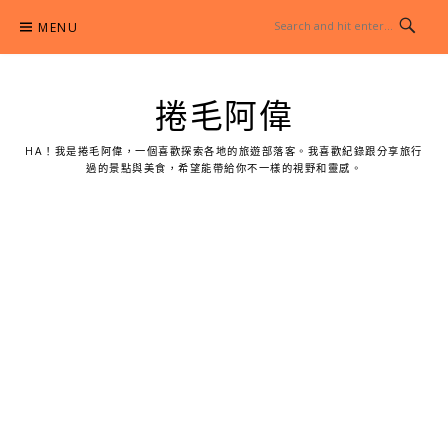
Skip
MENU
to
content
捲毛阿偉
HA！我是捲毛阿偉，一個喜歡探索各地的旅遊部落客。我喜歡紀錄跟分享旅行
過的景點與美食，希望能帶給你不一樣的視野和靈感。