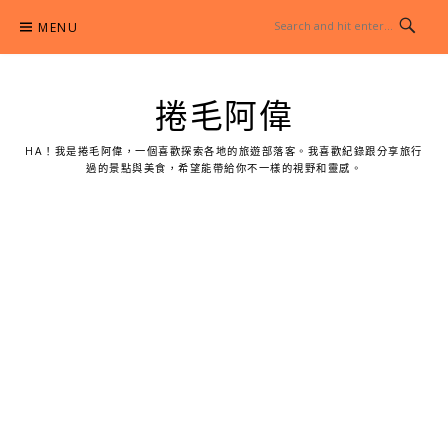
Skip
MENU
to
content
捲毛阿偉
HA！我是捲毛阿偉，一個喜歡探索各地的旅遊部落客。我喜歡紀錄跟分享旅行
過的景點與美食，希望能帶給你不一樣的視野和靈感。