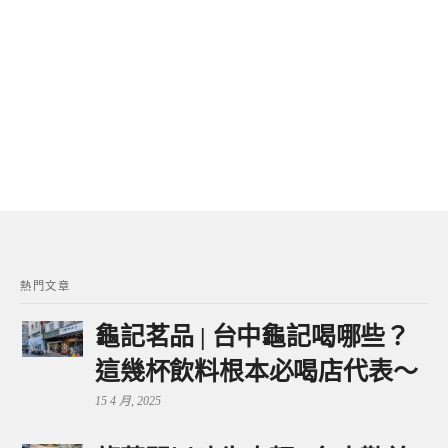
熱門文章
龜記茗品 | 台中龜記喝哪些？
這幾杯飲料根本必喝店代表～
15 4 月, 2025