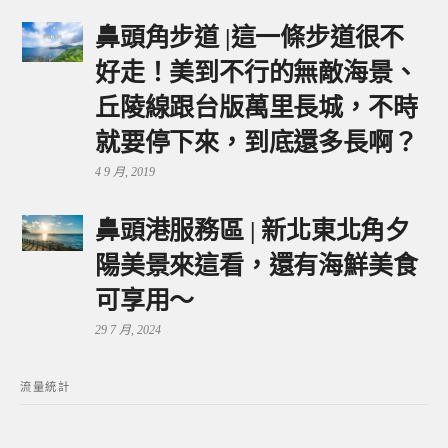
鼻頭角步道 |這一條步道很不
好走！美到不行的無敵海景、
丘陵線跟台版萬里長城，不時
就要停下來，到底還多長啊？
4 9 月, 2019
鼻頭港服務區 | 新北東北角夕
陽美景來這看，還有海鮮美食
可享用～
29 7 月, 2024
流量統計