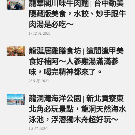
龍華閣川味牛肉麵 | 台中勤美
隱藏版美食，水餃、炒手跟牛
肉湯是必吃～
17 12 月, 2023
龍涎居雞膳食坊 | 這間逢甲美
食好補阿～人蔘雞湯滿滿蔘
味，喝完精神都來了。
25 5 月, 2023
龍洞灣海洋公園 | 新北貢寮東
北角必玩景點，龍洞天然海水
泳池，浮潛獨木舟超好玩～
1 8 月, 2024