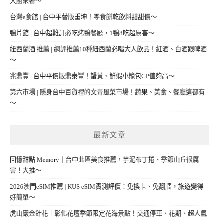
大廚來著～
台灣e食館 | 台中平替版垂坤！零食餅乾飲料甜甜價～
鴨片館 | 台中超難訂必吃烤鴨餐廳，1鴨8吃超厲害～
紐西蘭酒 推薦 | 網評推薦10種紐西蘭必喝大人飲品！紅酒、白酒跟啤酒
～
兆鼎豐 | 台中平價版鼎泰豐！蟹黃、鮮蝦小籠包CP值夠高～
第六市場 | 隱身台中百貨裡的文青風菜市場！蔬果、美食、餐廳這都有
～
最新文章
回憶甜點 Memory｜台中北區美食推薦，芋泥布丁捲、季節山丘很厲
害！大推～
2026澳門eSIM推薦 | KUS eSIM實測評價：免換卡、免翻牆，旅遊變得
好簡單～
虎山巖金針花｜彰化花壇季節限定花海景點！交通停車、花期、超人氣