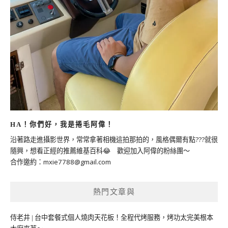
HA！你們好，我是捲毛阿偉！
沿著路走進攝影世界，常常拿著相機這拍那拍的，風格偶爾有點???就很
隨興，想看正經的推薦維基百科😂 歡迎加入阿偉的粉絲團～
合作邀約：
mxie7788@gmail.com
熱門文章與
侍老井 | 台中套餐式個人燒肉天花板！全程代烤服務，烤功太完美根本