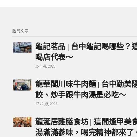
熱門文章
龜記茗品 | 台中龜記喝哪些
喝店代表～
15 4 月, 2025
龍華閣川味牛肉麵 | 台中勤
餃、炒手跟牛肉湯是必吃～
17 12 月, 2023
龍涎居雞膳食坊 | 這間逢甲
湯滿滿蔘味，喝完精神都來了