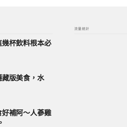
流量統計
？這幾杯飲料根本必
美隱藏版美食，水
美食好補阿～人蔘雞
。