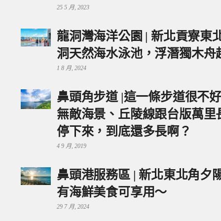
25 5 月, 2023
龍洞灣海洋公園 | 新北貢寮
洞天然海水泳池，浮潛獨木舟
1 8 月, 2024
鼻頭角步道 |這一條步道很不
無敵海景、丘陵線跟台版萬里
停下來，到底還多長啊？
4 9 月, 2019
鼻頭港服務區 | 新北東北角
有海鮮美食可享用～
29 7 月, 2024