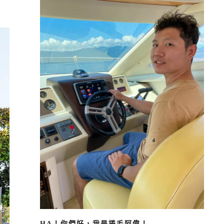
HA！你們好，我是捲毛阿偉！