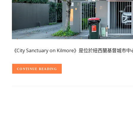
《City Sanctuary on Kilmore》是位於紐西蘭
CONTINUE READING