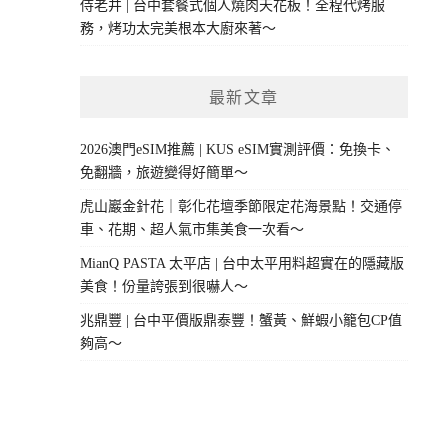
侍老井 | 台中套餐式個人燒肉天花板！全程代烤服
務，烤功太完美根本大廚來著～
最新文章
2026澳門eSIM推薦 | KUS eSIM實測評價：免換卡、
免翻牆，旅遊變得好簡單～
虎山巖金針花｜彰化花壇季節限定花海景點！交通停
車、花期、超人氣市集美食一次看～
MianQ PASTA 太平店 | 台中太平用料超實在的隱藏版
美食！份量誇張到很嚇人～
兆鼎豐 | 台中平價版鼎泰豐！蟹黃、鮮蝦小籠包CP值
夠高～