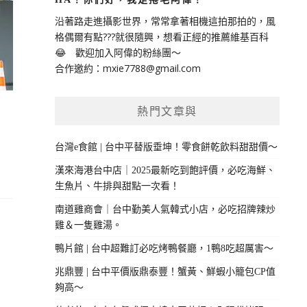
沿著路走進攝影世界，常常拿著相機這拍那拍的，風
格偶爾有點???就很隨興，想看正經的推薦維基百科
😂 歡迎加入阿偉的粉絲團～
合作邀約：
mxie7788@gmail.com
熱門文章與
台灣e食館 | 台中平替版垂坤！零食餅乾飲料甜甜價～
漢來海港台中店｜2025最新吃到飽評價，必吃海鮮、
生魚片、牛排與甜點一次看！
南道雞商會｜台中勤美人氣韓式小店，必吃招牌辣炒
雞＆一隻雞湯。
鴨片館 | 台中超難訂必吃烤鴨餐廳，1鴨8吃超厲害～
兆鼎豐 | 台中平價版鼎泰豐！蟹黃、鮮蝦小籠包CP值
夠高～