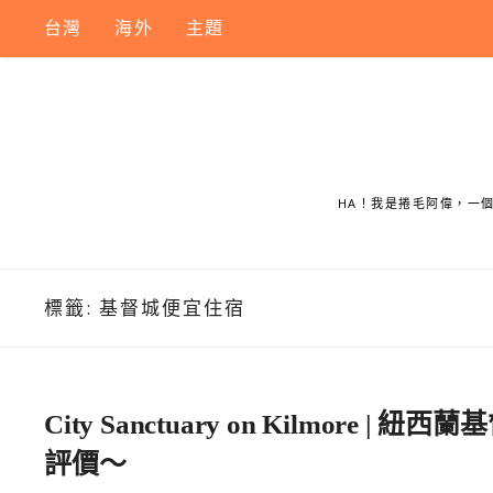
Skip
台灣
海外
主題
to
content
HA！我是捲毛阿偉，一
標籤:
基督城便宜住宿
City Sanctuary on Kilmo
評價～