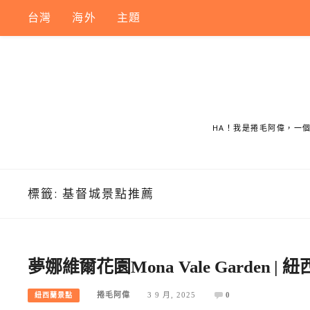
Skip
台灣
海外
主題
to
content
HA！我是捲毛阿偉，一
標籤:
基督城景點推薦
夢娜維爾花園Mona Vale Garden |
捲毛阿偉
3 9 月, 2025
0
紐西蘭景點