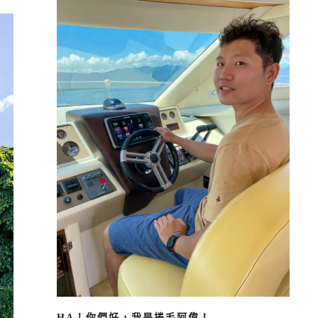
HA！你們好，我是捲毛阿偉！