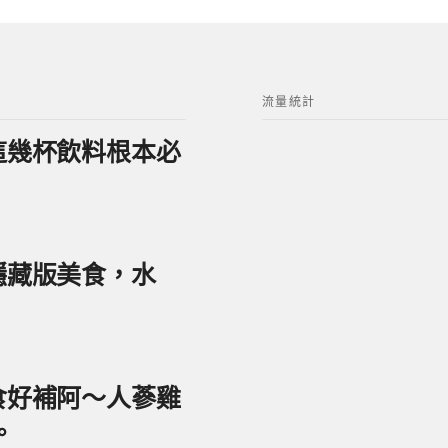
流量統計
？這幾杯飲料根本必
美隱藏版美食，水
美食好補阿～人蔘雞
。