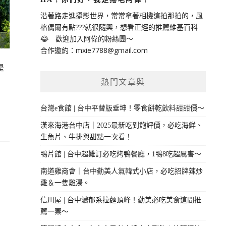
沿著路走進攝影世界，常常拿著相機這拍那拍的，風
格偶爾有點???就很隨興，想看正經的推薦維基百科
😂 歡迎加入阿偉的粉絲團～
合作邀約：
mxie7788@gmail.com
是
熱門文章與
台灣e食館 | 台中平替版垂坤！零食餅乾飲料甜甜價～
漢來海港台中店｜2025最新吃到飽評價，必吃海鮮、
生魚片、牛排與甜點一次看！
鴨片館 | 台中超難訂必吃烤鴨餐廳，1鴨8吃超厲害～
南道雞商會｜台中勤美人氣韓式小店，必吃招牌辣炒
雞＆一隻雞湯。
信川屋 | 台中濃郁系拉麵頂峰！勤美必吃美食這間推
薦一票～