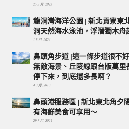
25 5 月, 2023
龍洞灣海洋公園 | 新北貢寮
洞天然海水泳池，浮潛獨木舟
1 8 月, 2024
鼻頭角步道 |這一條步道很不
無敵海景、丘陵線跟台版萬里
停下來，到底還多長啊？
4 9 月, 2019
鼻頭港服務區 | 新北東北角
有海鮮美食可享用～
29 7 月, 2024