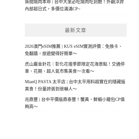
築間燒肉本命 | 台中大里必吃燒肉吃到飽！外觀浮誇
內部超日式，多價位滿滿CP~
最新文章
2026澳門eSIM推薦 | KUS eSIM實測評價：免換卡、
免翻牆，旅遊變得好簡單～
虎山巖金針花｜彰化花壇季節限定花海景點！交通停
車、花期、超人氣市集美食一次看～
MianQ PASTA 太平店 | 台中太平用料超實在的隱藏版
美食！份量誇張到很嚇人～
兆鼎豐 | 台中平價版鼎泰豐！蟹黃、鮮蝦小籠包CP值
夠高～