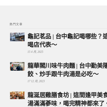
熱門文章
龜記茗品 | 台中龜記喝哪些
喝店代表～
15 4 月, 2025
龍華閣川味牛肉麵 | 台中勤
餃、炒手跟牛肉湯是必吃～
17 12 月, 2023
龍涎居雞膳食坊 | 這間逢甲
湯滿滿蔘味，喝完精神都來了