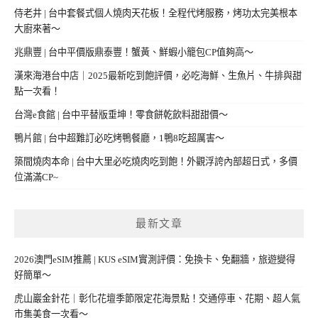
侍老井 | 台中套餐式個人燒肉天花板！全程代烤服務，烤功太完美根本
大廚來著～
兆鼎豐 | 台中平價版鼎泰豐！蟹黃、鮮蝦小籠包CP值夠高～
漢來海港台中店｜2025最新吃到飽評價，必吃海鮮、生魚片、牛排與甜
點一次看！
台灣e食館 | 台中平替版垂坤！零食餅乾飲料甜甜價～
鴨片館 | 台中超難訂必吃烤鴨餐廳，1鴨8吃超厲害～
築間燒肉本命 | 台中大里必吃燒肉吃到飽！外觀浮誇內部超日式，多價
位滿滿CP~
最新文章
2026澳門eSIM推薦 | KUS eSIM實測評價：免換卡、免翻牆，旅遊變得
好簡單～
虎山巖金針花｜彰化花壇季節限定花海景點！交通停車、花期、超人氣
市集美食一次看～