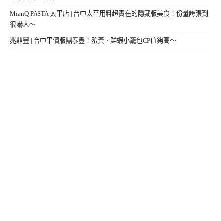
MianQ PASTA 太平店 | 台中太平用料超實在的隱藏版美食！份量誇張到
很嚇人～
兆鼎豐 | 台中平價版鼎泰豐！蟹黃、鮮蝦小籠包CP值夠高～