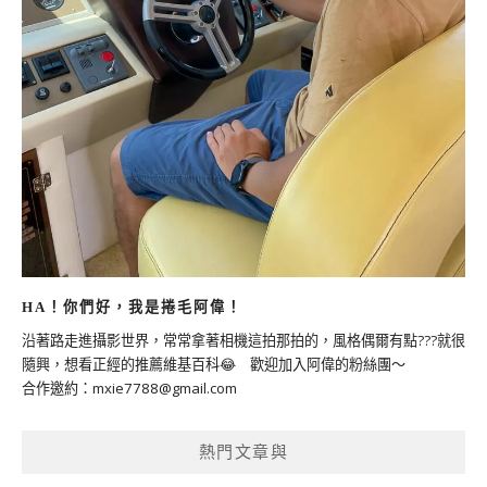
HA！你們好，我是捲毛阿偉！
沿著路走進攝影世界，常常拿著相機這拍那拍的，風格偶爾有點???就很
隨興，想看正經的推薦維基百科😂 歡迎加入阿偉的粉絲團～
合作邀約：
mxie7788@gmail.com
熱門文章與