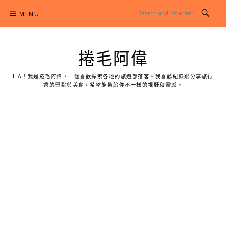
Skip
MENU
to
content
捲毛阿偉
HA！我是捲毛阿偉，一個喜歡探索各地的旅遊部落客。我喜歡紀錄跟分享旅行
過的景點與美食，希望能帶給你不一樣的視野和靈感。