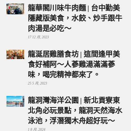
龍華閣川味牛肉麵 | 台中勤美
隱藏版美食，水餃、炒手跟牛
肉湯是必吃～
17 12 月, 2023
龍涎居雞膳食坊 | 這間逢甲美
食好補阿～人蔘雞湯滿滿蔘
味，喝完精神都來了。
25 5 月, 2023
龍洞灣海洋公園 | 新北貢寮東
北角必玩景點，龍洞天然海水
泳池，浮潛獨木舟超好玩～
1 8 月, 2024