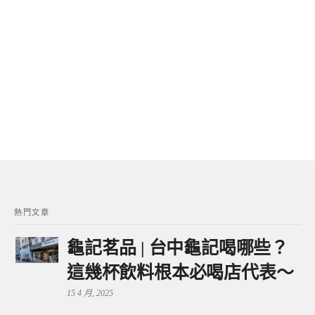
熱門文章
龜記茗品 | 台中龜記喝哪些？
這幾杯飲料根本必喝店代表～
15 4 月, 2025