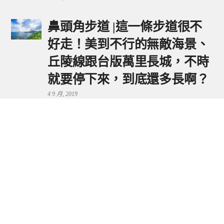
鼻頭角步道 |這一條步道很不
好走！美到不行的無敵海景、
丘陵線跟台版萬里長城，不時
就要停下來，到底還多長啊？
4 9 月, 2019
鼻頭港服務區 | 新北東北角夕
陽美景來這看，還有海鮮美食
可享用～
29 7 月, 2024
流量統計