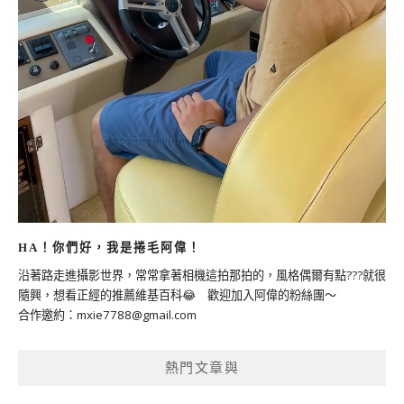
HA！你們好，我是捲毛阿偉！
沿著路走進攝影世界，常常拿著相機這拍那拍的，風格偶爾有點???就很
隨興，想看正經的推薦維基百科😂 歡迎加入阿偉的粉絲團～
合作邀約：
mxie7788@gmail.com
熱門文章與