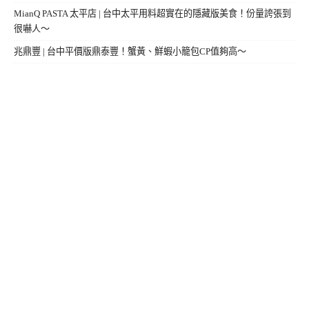
MianQ PASTA 太平店 | 台中太平用料超實在的隱藏版美食！份量誇張到
很嚇人～
兆鼎豐 | 台中平價版鼎泰豐！蟹黃、鮮蝦小籠包CP值夠高～