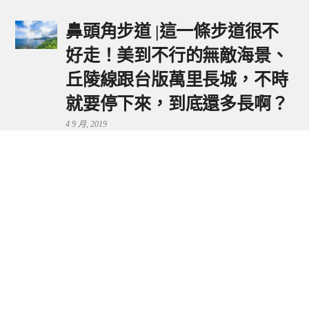
鼻頭角步道 |這一條步道很不
好走！美到不行的無敵海景、
丘陵線跟台版萬里長城，不時
就要停下來，到底還多長啊？
4 9 月, 2019
鼻頭港服務區 | 新北東北角夕
陽美景來這看，還有海鮮美食
可享用～
29 7 月, 2024
流量統計