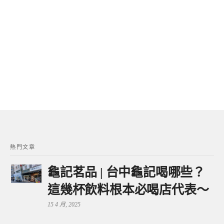
熱門文章
龜記茗品 | 台中龜記喝哪些？
這幾杯飲料根本必喝店代表～
15 4 月, 2025