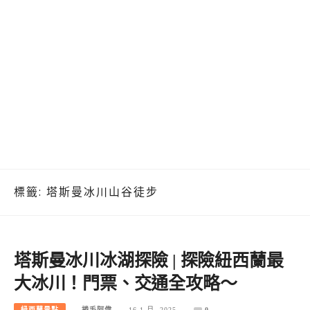
標籤:
塔斯曼冰川山谷徒步
塔斯曼冰川冰湖探險 | 探險紐西蘭最
大冰川！門票、交通全攻略～
紐西蘭景點
捲毛阿偉
16 1 月, 2025
0