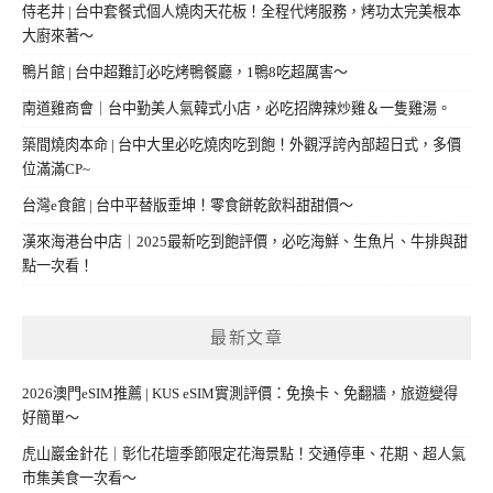
侍老井 | 台中套餐式個人燒肉天花板！全程代烤服務，烤功太完美根本
大廚來著～
鴨片館 | 台中超難訂必吃烤鴨餐廳，1鴨8吃超厲害～
南道雞商會｜台中勤美人氣韓式小店，必吃招牌辣炒雞＆一隻雞湯。
築間燒肉本命 | 台中大里必吃燒肉吃到飽！外觀浮誇內部超日式，多價
位滿滿CP~
台灣e食館 | 台中平替版垂坤！零食餅乾飲料甜甜價～
漢來海港台中店｜2025最新吃到飽評價，必吃海鮮、生魚片、牛排與甜
點一次看！
最新文章
2026澳門eSIM推薦 | KUS eSIM實測評價：免換卡、免翻牆，旅遊變得
好簡單～
虎山巖金針花｜彰化花壇季節限定花海景點！交通停車、花期、超人氣
市集美食一次看～