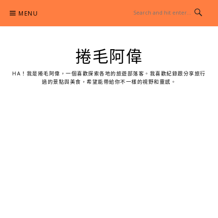
Skip
MENU
to
content
捲毛阿偉
HA！我是捲毛阿偉，一個喜歡探索各地的旅遊部落客。我喜歡紀錄跟分享旅行
過的景點與美食，希望能帶給你不一樣的視野和靈感。