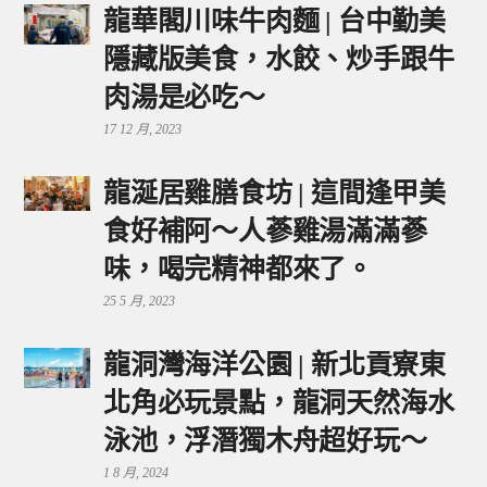
龍華閣川味牛肉麵 | 台中勤美
隱藏版美食，水餃、炒手跟牛
肉湯是必吃～
17 12 月, 2023
龍涎居雞膳食坊 | 這間逢甲美
食好補阿～人蔘雞湯滿滿蔘
味，喝完精神都來了。
25 5 月, 2023
龍洞灣海洋公園 | 新北貢寮東
北角必玩景點，龍洞天然海水
泳池，浮潛獨木舟超好玩～
1 8 月, 2024