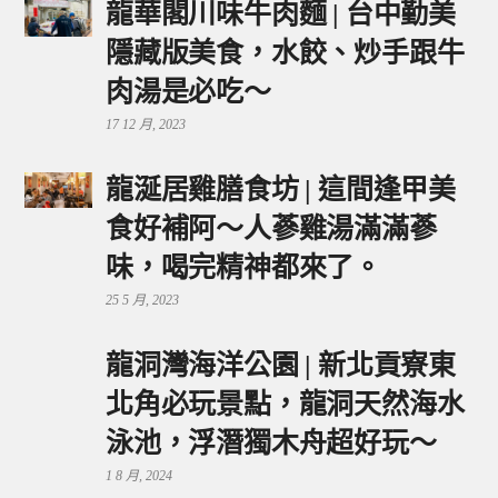
龍華閣川味牛肉麵 | 台中勤美
隱藏版美食，水餃、炒手跟牛
肉湯是必吃～
17 12 月, 2023
龍涎居雞膳食坊 | 這間逢甲美
食好補阿～人蔘雞湯滿滿蔘
味，喝完精神都來了。
25 5 月, 2023
龍洞灣海洋公園 | 新北貢寮東
北角必玩景點，龍洞天然海水
泳池，浮潛獨木舟超好玩～
1 8 月, 2024