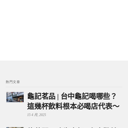
熱門文章
龜記茗品 | 台中龜記喝哪些？
這幾杯飲料根本必喝店代表～
15 4 月, 2025