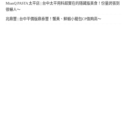
MianQ PASTA 太平店 | 台中太平用料超實在的隱藏版美食！份量誇張到
很嚇人～
兆鼎豐 | 台中平價版鼎泰豐！蟹黃、鮮蝦小籠包CP值夠高～