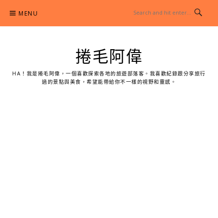
Skip
MENU
to
content
捲毛阿偉
HA！我是捲毛阿偉，一個喜歡探索各地的旅遊部落客。我喜歡紀錄跟分享旅行
過的景點與美食，希望能帶給你不一樣的視野和靈感。