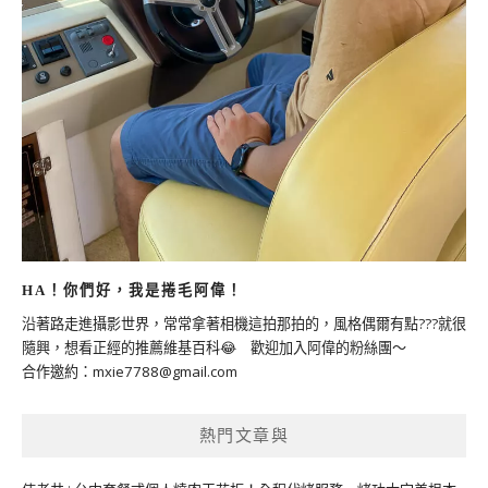
HA！你們好，我是捲毛阿偉！
沿著路走進攝影世界，常常拿著相機這拍那拍的，風格偶爾有點???就很
隨興，想看正經的推薦維基百科😂 歡迎加入阿偉的粉絲團～
合作邀約：
mxie7788@gmail.com
熱門文章與