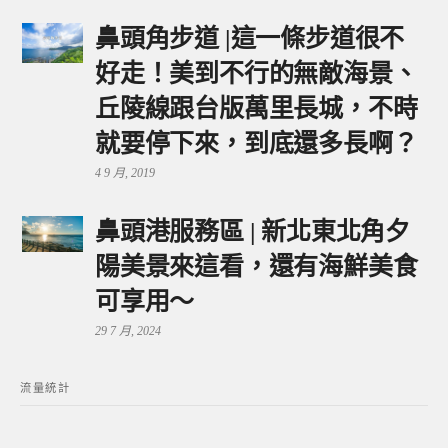
鼻頭角步道 |這一條步道很不
好走！美到不行的無敵海景、
丘陵線跟台版萬里長城，不時
就要停下來，到底還多長啊？
4 9 月, 2019
鼻頭港服務區 | 新北東北角夕
陽美景來這看，還有海鮮美食
可享用～
29 7 月, 2024
流量統計