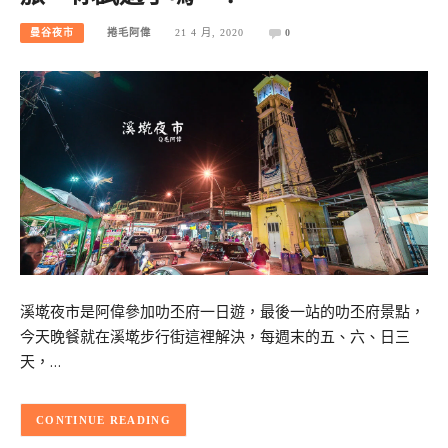
曼谷夜市
捲毛阿偉
21 4 月, 2020
0
溪墘夜市是阿偉參加叻丕府一日遊，最後一站的叻丕府景點，
今天晚餐就在溪墘步行街這裡解決，每週末的五、六、日三
天，…
CONTINUE READING