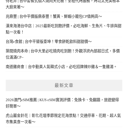
侍老井 | 台中套餐式個人燒肉天花板！全程代烤服務，烤功太完美根本
大廚來著～
兆鼎豐 | 台中平價版鼎泰豐！蟹黃、鮮蝦小籠包CP值夠高～
漢來海港台中店｜2025最新吃到飽評價，必吃海鮮、生魚片、牛排與甜
點一次看！
台灣e食館 | 台中平替版垂坤！零食餅乾飲料甜甜價～
築間燒肉本命 | 台中大里必吃燒肉吃到飽！外觀浮誇內部超日式，多價
位滿滿CP~
南道雞商會｜台中勤美人氣韓式小店，必吃招牌辣炒雞＆一隻雞湯。
最新文章
2026澳門eSIM推薦 | KUS eSIM實測評價：免換卡、免翻牆，旅遊變得
好簡單～
虎山巖金針花｜彰化花壇季節限定花海景點！交通停車、花期、超人氣
市集美食一次看～