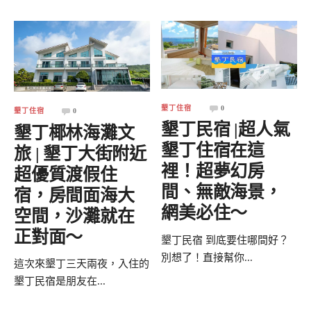
墾丁住宿
0
墾丁住宿
0
墾丁民宿 |超人氣
墾丁椰林海灘文
墾丁住宿在這
旅 | 墾丁大街附近
裡！超夢幻房
超優質渡假住
間、無敵海景，
宿，房間面海大
網美必住～
空間，沙灘就在
正對面～
墾丁民宿 到底要住哪間好？
別想了！直接幫你...
這次來墾丁三天兩夜，入住的
墾丁民宿是朋友在...