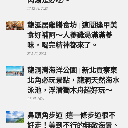
肉湯是必吃～
17 12 月, 2023
龍涎居雞膳食坊 | 這間逢甲美
食好補阿～人蔘雞湯滿滿蔘
味，喝完精神都來了。
25 5 月, 2023
龍洞灣海洋公園 | 新北貢寮東
北角必玩景點，龍洞天然海水
泳池，浮潛獨木舟超好玩～
1 8 月, 2024
鼻頭角步道 |這一條步道很不
好走！美到不行的無敵海景、