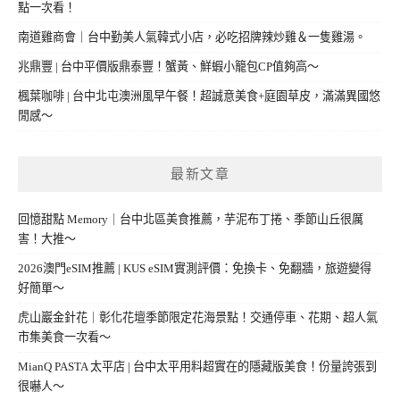
點一次看！
南道雞商會｜台中勤美人氣韓式小店，必吃招牌辣炒雞＆一隻雞湯。
兆鼎豐 | 台中平價版鼎泰豐！蟹黃、鮮蝦小籠包CP值夠高～
楓葉咖啡 | 台中北屯澳洲風早午餐！超誠意美食+庭園草皮，滿滿異國悠
閒感～
最新文章
回憶甜點 Memory｜台中北區美食推薦，芋泥布丁捲、季節山丘很厲
害！大推～
2026澳門eSIM推薦 | KUS eSIM實測評價：免換卡、免翻牆，旅遊變得
好簡單～
虎山巖金針花｜彰化花壇季節限定花海景點！交通停車、花期、超人氣
市集美食一次看～
MianQ PASTA 太平店 | 台中太平用料超實在的隱藏版美食！份量誇張到
很嚇人～