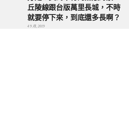
丘陵線跟台版萬里長城，不時
就要停下來，到底還多長啊？
4 9 月, 2019
鼻頭港服務區 | 新北東北角夕
陽美景來這看，還有海鮮美食
可享用～
29 7 月, 2024
流量統計
Copyright © 2026 捲毛阿偉. All Rights Reserved.
Boston Theme by
FameThemes