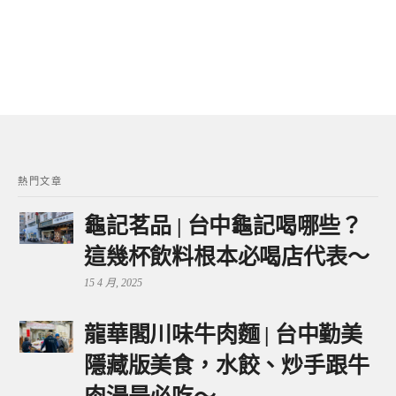
熱門文章
龜記茗品 | 台中龜記喝哪些？
這幾杯飲料根本必喝店代表～
15 4 月, 2025
龍華閣川味牛肉麵 | 台中勤美
隱藏版美食，水餃、炒手跟牛