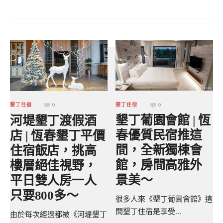
墾丁住宿
0
墾丁住宿
0
墾丁葡園會館 | 恆
河堤墾丁渡假酒
春優質民宿推這
店 | 恆春墾丁平價
間，全新獨棟會
住宿飯店，挑高
館，房間高雅外
樓層絕佳視野，
景美～
平日雙人房一人
只要800多～
很多人來《墾丁葡園會館》這
間墾丁住宿是享受...
由於每次經過都被《河堤墾丁