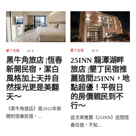
墾丁住宿
0
墾丁住宿
0
25INN 龍潭湖畔
黑牛角旅店 |恆春
旅店 |墾丁民宿推
新開民宿，潔白
薦這間25INN，地
風格加上天井自
點超優！平假日
然採光更是美翻
的房價親民到不
天～
行～
《黑牛角旅店》是2022年新
開的恆春民宿，...
這次來推薦《25INN》這間恆
春住宿，不知...