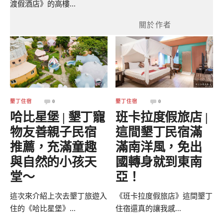
渡假酒店》的高樓...
關於作者
墾丁住宿
0
墾丁住宿
0
哈比星堡 | 墾丁寵
班卡拉度假旅店 |
物友善親子民宿
這間墾丁民宿滿
推薦，充滿童趣
滿南洋風，免出
與自然的小孩天
國轉身就到東南
堂～
亞！
這次來介紹上次去墾丁旅遊入
《班卡拉度假旅店》這間墾丁
住的《哈比星堡》...
住宿還真的讓我感...