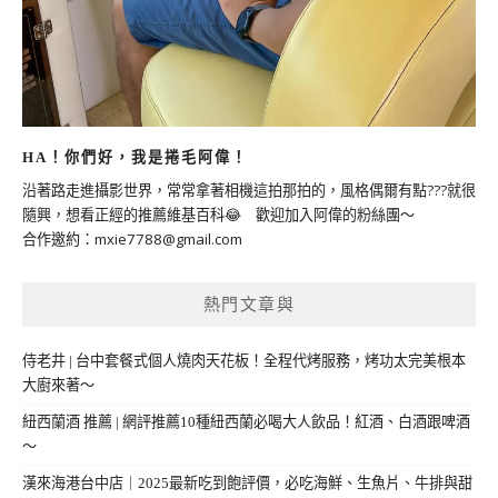
HA！你們好，我是捲毛阿偉！
沿著路走進攝影世界，常常拿著相機這拍那拍的，風格偶爾有點???就很
隨興，想看正經的推薦維基百科😂 歡迎加入阿偉的粉絲團～
合作邀約：
mxie7788@gmail.com
熱門文章與
侍老井 | 台中套餐式個人燒肉天花板！全程代烤服務，烤功太完美根本
大廚來著～
紐西蘭酒 推薦 | 網評推薦10種紐西蘭必喝大人飲品！紅酒、白酒跟啤酒
～
漢來海港台中店｜2025最新吃到飽評價，必吃海鮮、生魚片、牛排與甜