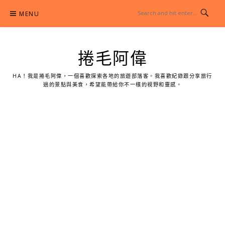
Skip
MENU
to
content
捲毛阿偉
HA！我是捲毛阿偉，一個喜歡探索各地的旅遊部落客。我喜歡紀錄跟分享旅行
過的景點與美食，希望能帶給你不一樣的視野和靈感。