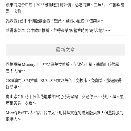
漢來海港台中店｜2025最新吃到飽評價，必吃海鮮、生魚片、牛排與甜
點一次看！
兆鼎豐 | 台中平價版鼎泰豐！蟹黃、鮮蝦小籠包CP值夠高～
華得來菜單 |台中飲料推薦，華得來菜單/營業時間/電話/地址～
最新文章
回憶甜點 Memory｜台中北區美食推薦，芋泥布丁捲、季節山丘很厲
害！大推～
2026澳門eSIM推薦 | KUS eSIM實測評價：免換卡、免翻牆，旅遊變得
好簡單～
虎山巖金針花｜彰化花壇季節限定花海景點！交通停車、花期、超人氣
市集美食一次看～
MianQ PASTA 太平店 | 台中太平用料超實在的隱藏版美食！份量誇張到
很嚇人～