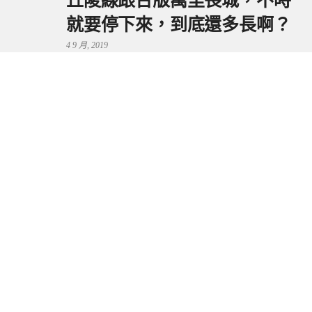
丘陵線跟台版萬里長城，不時
就要停下來，到底還多長啊？
4 9 月, 2019
鼻頭港服務區 | 新北東北角夕
陽美景來這看，還有海鮮美食
可享用～
29 7 月, 2024
流量統計
Copyright © 2026 捲毛阿偉. All Rights Reserved.
Boston Theme by
FameThemes