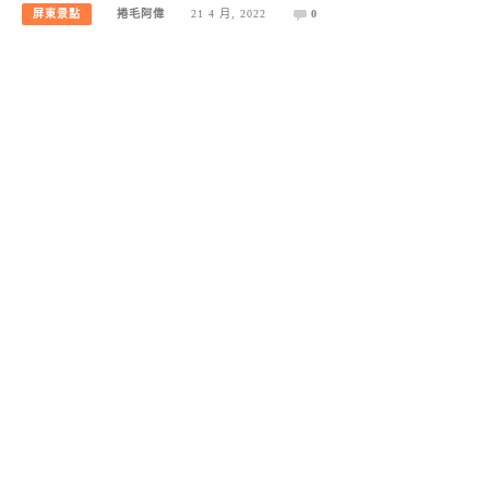
屏東景點
捲毛阿偉
21 4 月, 2022
0