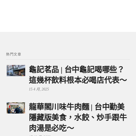
熱門文章
龜記茗品 | 台中龜記喝哪些？
這幾杯飲料根本必喝店代表～
15 4 月, 2025
龍華閣川味牛肉麵 | 台中勤美
隱藏版美食，水餃、炒手跟牛
肉湯是必吃～