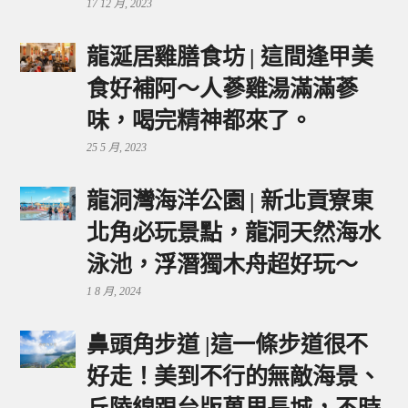
17 12 月, 2023
龍涎居雞膳食坊 | 這間逢甲美
食好補阿～人蔘雞湯滿滿蔘
味，喝完精神都來了。
25 5 月, 2023
龍洞灣海洋公園 | 新北貢寮東
北角必玩景點，龍洞天然海水
泳池，浮潛獨木舟超好玩～
1 8 月, 2024
鼻頭角步道 |這一條步道很不
好走！美到不行的無敵海景、