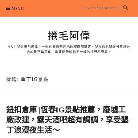
Skip
MENU
to
content
捲毛阿偉
HA！我是捲毛阿偉，一個喜歡探索各地的旅遊部落客。我喜歡紀錄跟分享旅行
過的景點與美食，希望能帶給你不一樣的視野和靈感。
標籤:
墾丁IG景點
鈕扣倉庫 |恆春IG景點推薦，廢墟工
廠改建，露天酒吧超有調調，享受墾
丁浪漫夜生活～