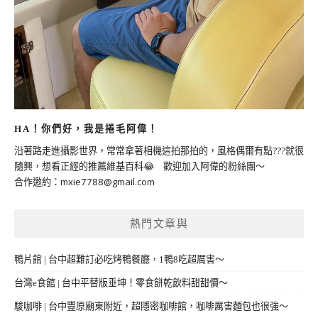
HA！你們好，我是捲毛阿偉！
沿著路走進攝影世界，常常拿著相機這拍那拍的，風格偶爾有點???就很
隨興，想看正經的推薦維基百科😂 歡迎加入阿偉的粉絲團～
合作邀約：
mxie7788@gmail.com
熱門文章與
鴨片館 | 台中超難訂必吃烤鴨餐廳，1鴨8吃超厲害～
台灣e食館 | 台中平替版垂坤！零食餅乾飲料甜甜價～
駿咖啡 | 台中豐原廟東附近，超隱密咖啡館，咖啡厲害麵包也很強～