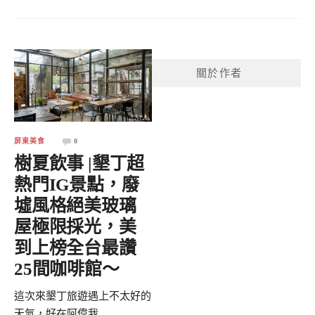
關於作者
屏東美食
0
樹夏飲事 |墾丁超
熱門IG景點，廢
墟風格絕美玻璃
屋極限採光，美
到上榜全台最讚
25間咖啡館～
這次來墾丁旅遊遇上不太好的
天氣，好在阿偉我...