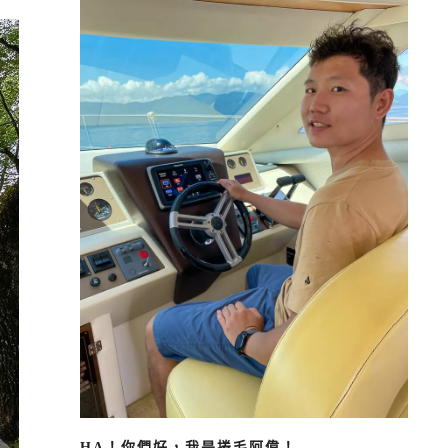
HA！你們好，我是捲毛阿偉！