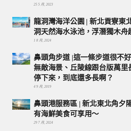
25 5 月, 2023
龍洞灣海洋公園 | 新北貢寮
洞天然海水泳池，浮潛獨木舟
1 8 月, 2024
鼻頭角步道 |這一條步道很不
無敵海景、丘陵線跟台版萬里
停下來，到底還多長啊？
4 9 月, 2019
鼻頭港服務區 | 新北東北角
有海鮮美食可享用～
29 7 月, 2024