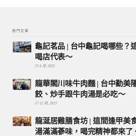
熱門文章
龜記茗品 | 台中龜記喝哪些
喝店代表～
15 4 月, 2025
龍華閣川味牛肉麵 | 台中勤
餃、炒手跟牛肉湯是必吃～
17 12 月, 2023
龍涎居雞膳食坊 | 這間逢甲
湯滿滿蔘味，喝完精神都來了