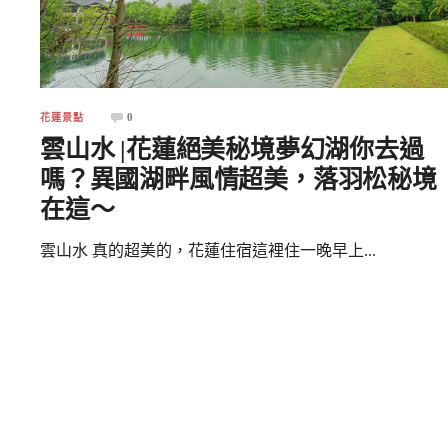
0
花蓮景點
雲山水 |花蓮絕美秘境夢幻湖你去過
嗎？異國湖畔風情超美，落羽松秘境
在這～
雲山水 真的超美的，花蓮住宿這裡住一晚早上...