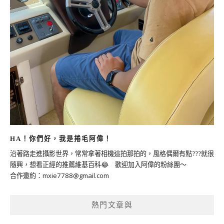
HA！你們好，我是捲毛阿偉！
沿著路走進攝影世界，常常拿著相機這拍那拍的，風格偶爾有點???就很
隨興，想看正經的推薦維基百科😂 歡迎加入阿偉的粉絲團～
合作邀約：
mxie7788@gmail.com
熱門文章與