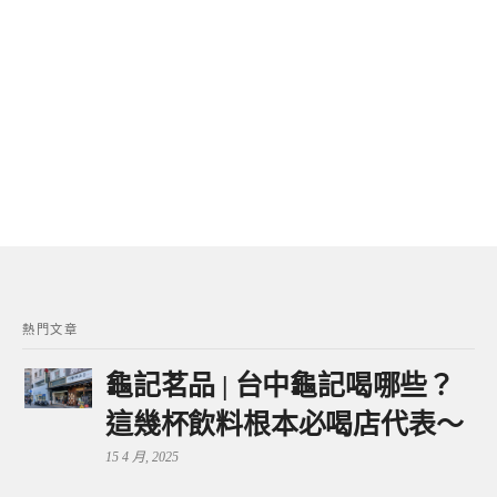
熱門文章
龜記茗品 | 台中龜記喝哪些？
這幾杯飲料根本必喝店代表～
15 4 月, 2025