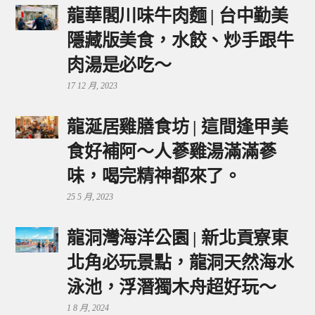
龍華閣川味牛肉麵 | 台中勤美
隱藏版美食，水餃、炒手跟牛
肉湯是必吃～
17 12 月, 2023
龍涎居雞膳食坊 | 這間逢甲美
食好補阿～人蔘雞湯滿滿蔘
味，喝完精神都來了。
25 5 月, 2023
龍洞灣海洋公園 | 新北貢寮東
北角必玩景點，龍洞天然海水
泳池，浮潛獨木舟超好玩～
1 8 月, 2024