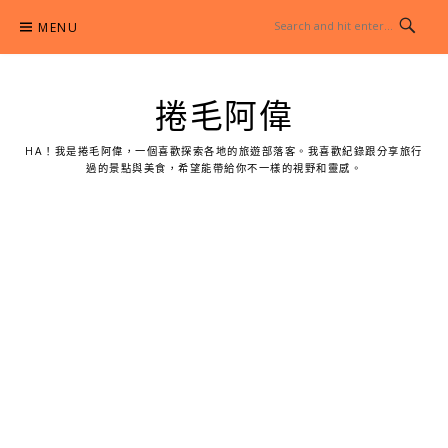
Skip
MENU
to
content
捲毛阿偉
HA！我是捲毛阿偉，一個喜歡探索各地的旅遊部落客。我喜歡紀錄跟分享旅行
過的景點與美食，希望能帶給你不一樣的視野和靈感。