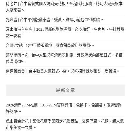
侍老井 | 台中套餐式個人燒肉天花板！全程代烤服務，烤功太完美根本
大廚來著～
兆鼎豐 | 台中平價版鼎泰豐！蟹黃、鮮蝦小籠包CP值夠高～
漢來海港台中店｜2025最新吃到飽評價，必吃海鮮、生魚片、牛排與甜
點一次看！
台灣e食館 | 台中平替版垂坤！零食餅乾飲料甜甜價～
築間燒肉本命 | 台中大里必吃燒肉吃到飽！外觀浮誇內部超日式，多價
位滿滿CP~
南道雞商會｜台中勤美人氣韓式小店，必吃招牌辣炒雞＆一隻雞湯。
最新文章
2026澳門eSIM推薦 | KUS eSIM實測評價：免換卡、免翻牆，旅遊變得
好簡單～
虎山巖金針花｜彰化花壇季節限定花海景點！交通停車、花期、超人氣
市集美食一次看～