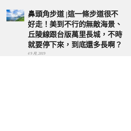
鼻頭角步道 |這一條步道很不
好走！美到不行的無敵海景、
丘陵線跟台版萬里長城，不時
就要停下來，到底還多長啊？
4 9 月, 2019
鼻頭港服務區 | 新北東北角夕
陽美景來這看，還有海鮮美食
可享用～
29 7 月, 2024
流量統計