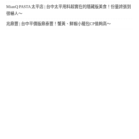
MianQ PASTA 太平店 | 台中太平用料超實在的隱藏版美食！份量誇張到
很嚇人～
兆鼎豐 | 台中平價版鼎泰豐！蟹黃、鮮蝦小籠包CP值夠高～