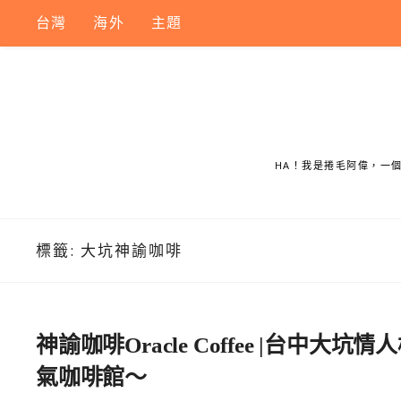
Skip
台灣
海外
主題
to
content
HA！我是捲毛阿偉，一
標籤:
大坑神諭咖啡
神諭咖啡Oracle Coffee |台
氣咖啡館～