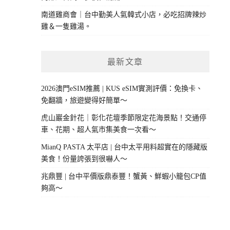
南道雞商會｜台中勤美人氣韓式小店，必吃招牌辣炒
雞＆一隻雞湯。
最新文章
2026澳門eSIM推薦 | KUS eSIM實測評價：免換卡、
免翻牆，旅遊變得好簡單～
虎山巖金針花｜彰化花壇季節限定花海景點！交通停
車、花期、超人氣市集美食一次看～
MianQ PASTA 太平店 | 台中太平用料超實在的隱藏版
美食！份量誇張到很嚇人～
兆鼎豐 | 台中平價版鼎泰豐！蟹黃、鮮蝦小籠包CP值
夠高～