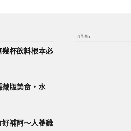
流量統計
？這幾杯飲料根本必
美隱藏版美食，水
美食好補阿～人蔘雞