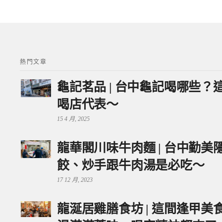
熱門文章
龜記茗品 | 台中龜記喝哪些
喝店代表～
15 4 月, 2025
龍華閣川味牛肉麵 | 台中勤
餃、炒手跟牛肉湯是必吃～
17 12 月, 2023
龍涎居雞膳食坊 | 這間逢甲