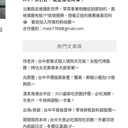
沿著路走進攝影世界，常常拿著相機這拍那拍的，風
格偶爾有點???就很隨興，想看正經的推薦維基百科
😂 歡迎加入阿偉的粉絲團～
合作邀約：
mxie7788@gmail.com
因
熱門文章與
侍老井 | 台中套餐式個人燒肉天花板！全程代烤服
務，烤功太完美根本大廚來著～
兆鼎豐 | 台中平價版鼎泰豐！蟹黃、鮮蝦小籠包CP值
夠高～
漢來海港台中店｜2025最新吃到飽評價，必吃海鮮、
生魚片、牛排與甜點一次看！
台灣e食館 | 台中平替版垂坤！零食餅乾飲料甜甜價～
築間燒肉本命 | 台中大里必吃燒肉吃到飽！外觀浮誇
內部超日式，多價位滿滿CP~