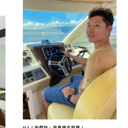
HA！你們好，我是捲毛阿偉！