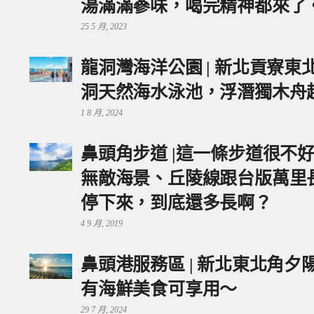
湯滿滿蔘味，喝完精神都來了
25 5 月, 2023
龍洞灣海洋公園 | 新北貢寮
洞天然海水泳池，浮潛獨木舟
1 8 月, 2024
鼻頭角步道 |這一條步道很不
無敵海景、丘陵線跟台版萬里
停下來，到底還多長啊？
4 9 月, 2019
鼻頭港服務區 | 新北東北角
有海鮮美食可享用～
29 7 月, 2024