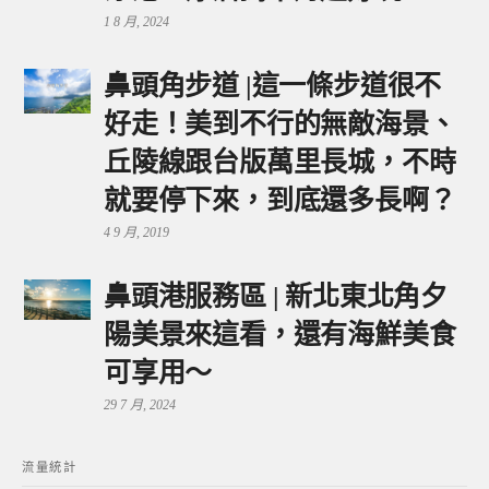
1 8 月, 2024
鼻頭角步道 |這一條步道很不
好走！美到不行的無敵海景、
丘陵線跟台版萬里長城，不時
就要停下來，到底還多長啊？
4 9 月, 2019
鼻頭港服務區 | 新北東北角夕
陽美景來這看，還有海鮮美食
可享用～
29 7 月, 2024
流量統計