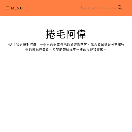
Skip
MENU
to
content
捲毛阿偉
HA！我是捲毛阿偉，一個喜歡探索各地的旅遊部落客。我喜歡紀錄跟分享旅行
過的景點與美食，希望能帶給你不一樣的視野和靈感。