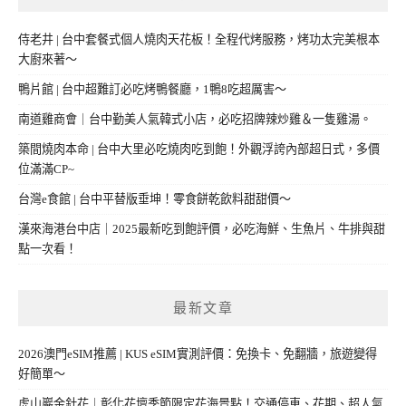
侍老井 | 台中套餐式個人燒肉天花板！全程代烤服務，烤功太完美根本
大廚來著～
鴨片館 | 台中超難訂必吃烤鴨餐廳，1鴨8吃超厲害～
南道雞商會｜台中勤美人氣韓式小店，必吃招牌辣炒雞＆一隻雞湯。
築間燒肉本命 | 台中大里必吃燒肉吃到飽！外觀浮誇內部超日式，多價
位滿滿CP~
台灣e食館 | 台中平替版垂坤！零食餅乾飲料甜甜價～
漢來海港台中店｜2025最新吃到飽評價，必吃海鮮、生魚片、牛排與甜
點一次看！
最新文章
2026澳門eSIM推薦 | KUS eSIM實測評價：免換卡、免翻牆，旅遊變得
好簡單～
虎山巖金針花｜彰化花壇季節限定花海景點！交通停車、花期、超人氣