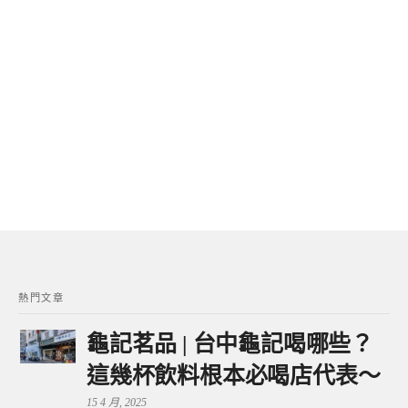
熱門文章
龜記茗品 | 台中龜記喝哪些？
這幾杯飲料根本必喝店代表～
15 4 月, 2025