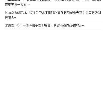
市集美食一次看～
MianQ PASTA 太平店 | 台中太平用料超實在的隱藏版美食！份量誇張到
很嚇人～
兆鼎豐 | 台中平價版鼎泰豐！蟹黃、鮮蝦小籠包CP值夠高～