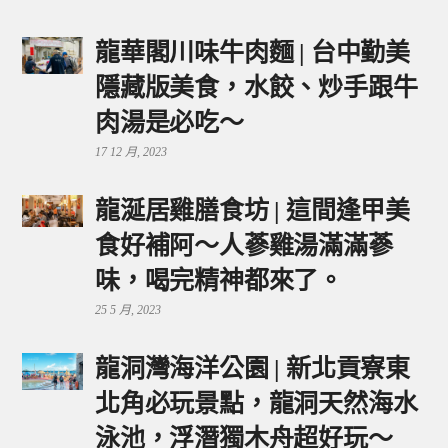
龍華閣川味牛肉麵 | 台中勤美
隱藏版美食，水餃、炒手跟牛
肉湯是必吃～
17 12 月, 2023
龍涎居雞膳食坊 | 這間逢甲美
食好補阿～人蔘雞湯滿滿蔘
味，喝完精神都來了。
25 5 月, 2023
龍洞灣海洋公園 | 新北貢寮東
北角必玩景點，龍洞天然海水
泳池，浮潛獨木舟超好玩～