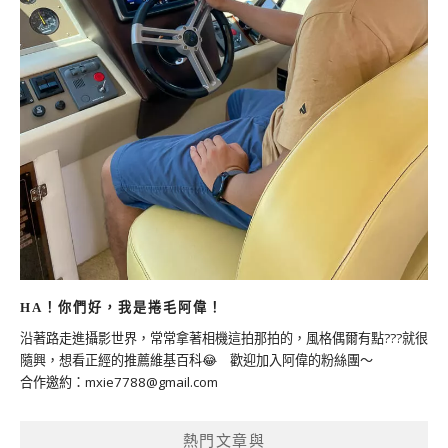
HA！你們好，我是捲毛阿偉！
沿著路走進攝影世界，常常拿著相機這拍那拍的，風格偶爾有點???就很
隨興，想看正經的推薦維基百科😂 歡迎加入阿偉的粉絲團～
合作邀約：
mxie7788@gmail.com
熱門文章與