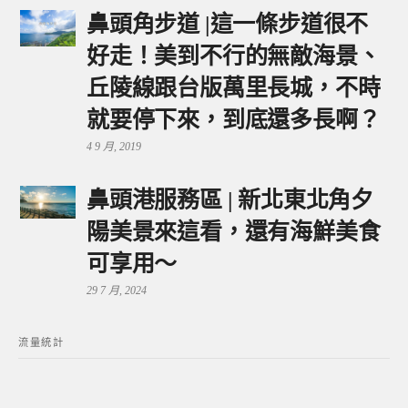
鼻頭角步道 |這一條步道很不
好走！美到不行的無敵海景、
丘陵線跟台版萬里長城，不時
就要停下來，到底還多長啊？
4 9 月, 2019
鼻頭港服務區 | 新北東北角夕
陽美景來這看，還有海鮮美食
可享用～
29 7 月, 2024
流量統計