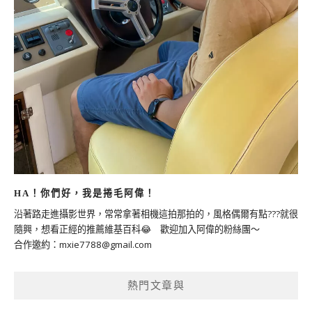
HA！你們好，我是捲毛阿偉！
沿著路走進攝影世界，常常拿著相機這拍那拍的，風格偶爾有點???就很
隨興，想看正經的推薦維基百科😂 歡迎加入阿偉的粉絲團～
合作邀約：
mxie7788@gmail.com
熱門文章與