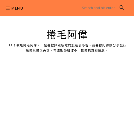
Skip
MENU
to
content
捲毛阿偉
HA！我是捲毛阿偉，一個喜歡探索各地的旅遊部落客。我喜歡紀錄跟分享旅行
過的景點與美食，希望能帶給你不一樣的視野和靈感。