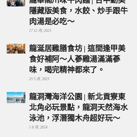
龍華閣川味牛肉麵 | 台中勤美
隱藏版美食，水餃、炒手跟牛
肉湯是必吃～
17 12 月, 2023
龍涎居雞膳食坊 | 這間逢甲美
食好補阿～人蔘雞湯滿滿蔘
味，喝完精神都來了。
25 5 月, 2023
龍洞灣海洋公園 | 新北貢寮東
北角必玩景點，龍洞天然海水
泳池，浮潛獨木舟超好玩～
1 8 月, 2024