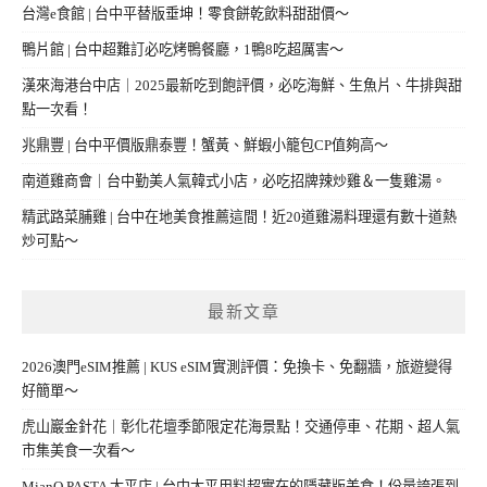
台灣e食館 | 台中平替版垂坤！零食餅乾飲料甜甜價～
鴨片館 | 台中超難訂必吃烤鴨餐廳，1鴨8吃超厲害～
漢來海港台中店｜2025最新吃到飽評價，必吃海鮮、生魚片、牛排與甜
點一次看！
兆鼎豐 | 台中平價版鼎泰豐！蟹黃、鮮蝦小籠包CP值夠高～
南道雞商會｜台中勤美人氣韓式小店，必吃招牌辣炒雞＆一隻雞湯。
精武路菜脯雞 | 台中在地美食推薦這間！近20道雞湯料理還有數十道熱
炒可點～
最新文章
2026澳門eSIM推薦 | KUS eSIM實測評價：免換卡、免翻牆，旅遊變得
好簡單～
虎山巖金針花｜彰化花壇季節限定花海景點！交通停車、花期、超人氣
市集美食一次看～
MianQ PASTA 太平店 | 台中太平用料超實在的隱藏版美食！份量誇張到