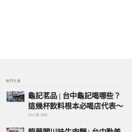
熱門文章
龜記茗品 | 台中龜記喝哪些？
這幾杯飲料根本必喝店代表～
15 4 月, 2025