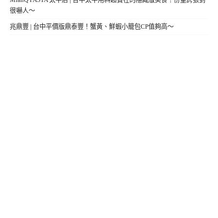
很嚇人～
兆鼎豐 | 台中平價版鼎泰豐！蟹黃、鮮蝦小籠包CP值夠高～