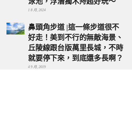
泳池，浮潛獨木舟超好玩～
1 8 月, 2024
鼻頭角步道 |這一條步道很不
好走！美到不行的無敵海景、
丘陵線跟台版萬里長城，不時
就要停下來，到底還多長啊？
4 9 月, 2019
鼻頭港服務區 | 新北東北角夕
陽美景來這看，還有海鮮美食
可享用～
29 7 月, 2024
流量統計