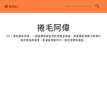
Skip
MENU
to
content
捲毛阿偉
HA！我是捲毛阿偉，一個喜歡探索各地的旅遊部落客。我喜歡紀錄跟分享旅行
過的景點與美食，希望能帶給你不一樣的視野和靈感。