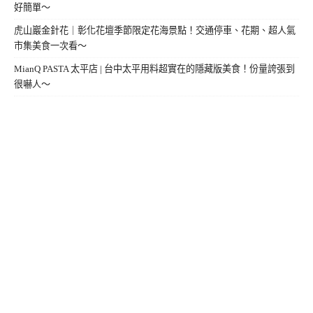
好簡單～
虎山巖金針花｜彰化花壇季節限定花海景點！交通停車、花期、超人氣
市集美食一次看～
MianQ PASTA 太平店 | 台中太平用料超實在的隱藏版美食！份量誇張到
很嚇人～