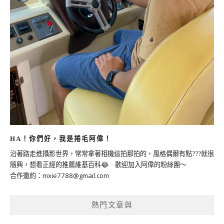
HA！你們好，我是捲毛阿偉！
沿著路走進攝影世界，常常拿著相機這拍那拍的，風格偶爾有點???就很
隨興，想看正經的推薦維基百科😂 歡迎加入阿偉的粉絲團～
合作邀約：
mxie7788@gmail.com
熱門文章與