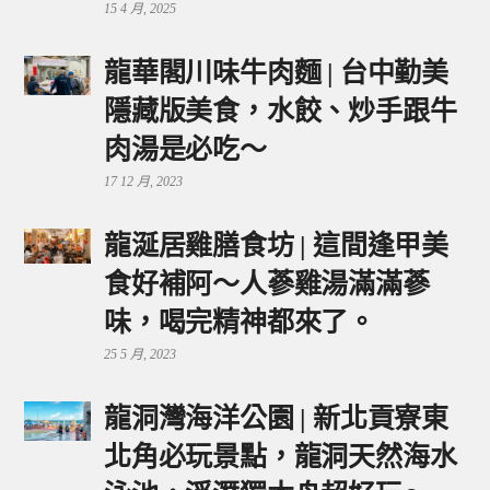
15 4 月, 2025
龍華閣川味牛肉麵 | 台中勤美
隱藏版美食，水餃、炒手跟牛
肉湯是必吃～
17 12 月, 2023
龍涎居雞膳食坊 | 這間逢甲美
食好補阿～人蔘雞湯滿滿蔘
味，喝完精神都來了。
25 5 月, 2023
龍洞灣海洋公園 | 新北貢寮東
北角必玩景點，龍洞天然海水