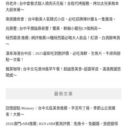
侍老井 | 台中套餐式個人燒肉天花板！全程代烤服務，烤功太完美根本
大廚來著～
南道雞商會｜台中勤美人氣韓式小店，必吃招牌辣炒雞＆一隻雞湯。
兆鼎豐 | 台中平價版鼎泰豐！蟹黃、鮮蝦小籠包CP值夠高～
紐西蘭酒 推薦 | 網評推薦10種紐西蘭必喝大人飲品！紅酒、白酒跟啤酒
～
漢來海港台中店｜2025最新吃到飽評價，必吃海鮮、生魚片、牛排與甜
點一次看！
楓葉咖啡 | 台中北屯澳洲風早午餐！超誠意美食+庭園草皮，滿滿異國悠
閒感～
最新文章
回憶甜點 Memory｜台中北區美食推薦，芋泥布丁捲、季節山丘很厲
害！大推～
2026澳門eSIM推薦 | KUS eSIM實測評價：免換卡、免翻牆，旅遊變得