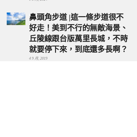
鼻頭角步道 |這一條步道很不
好走！美到不行的無敵海景、
丘陵線跟台版萬里長城，不時
就要停下來，到底還多長啊？
4 9 月, 2019
鼻頭港服務區 | 新北東北角夕
陽美景來這看，還有海鮮美食
可享用～
29 7 月, 2024
流量統計