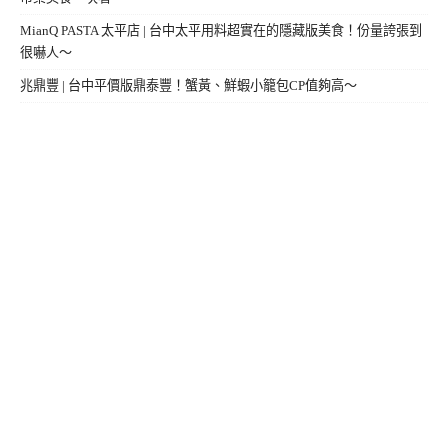
MianQ PASTA 太平店 | 台中太平用料超實在的隱藏版美食！份量誇張到
很嚇人～
兆鼎豐 | 台中平價版鼎泰豐！蟹黃、鮮蝦小籠包CP值夠高～