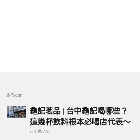
熱門文章
龜記茗品 | 台中龜記喝哪些？
這幾杯飲料根本必喝店代表～
15 4 月, 2025