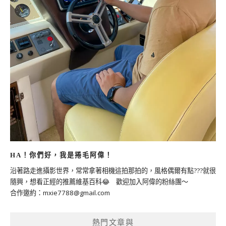
HA！你們好，我是捲毛阿偉！
沿著路走進攝影世界，常常拿著相機這拍那拍的，風格偶爾有點???就很
隨興，想看正經的推薦維基百科😂 歡迎加入阿偉的粉絲團～
合作邀約：
mxie7788@gmail.com
熱門文章與