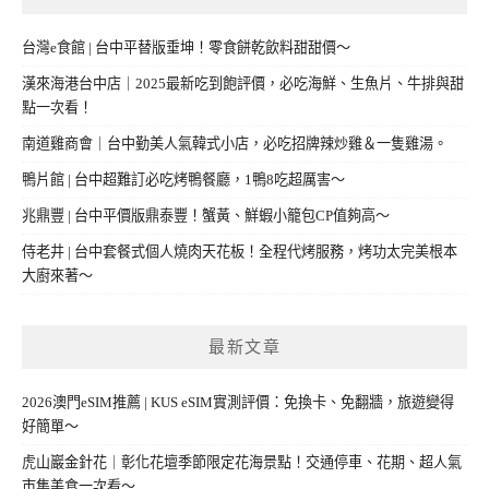
台灣e食館 | 台中平替版垂坤！零食餅乾飲料甜甜價～
漢來海港台中店｜2025最新吃到飽評價，必吃海鮮、生魚片、牛排與甜
點一次看！
南道雞商會｜台中勤美人氣韓式小店，必吃招牌辣炒雞＆一隻雞湯。
鴨片館 | 台中超難訂必吃烤鴨餐廳，1鴨8吃超厲害～
兆鼎豐 | 台中平價版鼎泰豐！蟹黃、鮮蝦小籠包CP值夠高～
侍老井 | 台中套餐式個人燒肉天花板！全程代烤服務，烤功太完美根本
大廚來著～
最新文章
2026澳門eSIM推薦 | KUS eSIM實測評價：免換卡、免翻牆，旅遊變得
好簡單～
虎山巖金針花｜彰化花壇季節限定花海景點！交通停車、花期、超人氣
市集美食一次看～