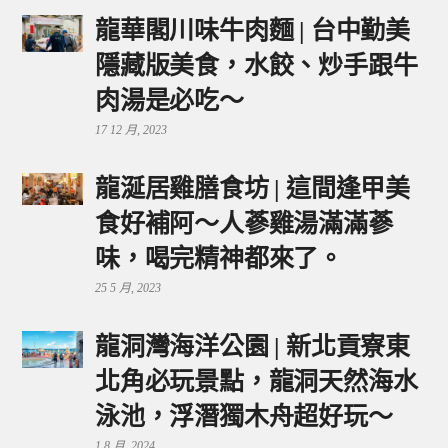
龍華閣川味牛肉麵 | 台中勤美
隱藏版美食，水餃、炒手跟牛
肉湯是必吃～
17 12 月, 2023
龍涎居雞膳食坊 | 這間逢甲美
食好補阿～人蔘雞湯滿滿蔘
味，喝完精神都來了。
25 5 月, 2023
龍洞灣海洋公園 | 新北貢寮東
北角必玩景點，龍洞天然海水
泳池，浮潛獨木舟超好玩～
1 8 月, 2024