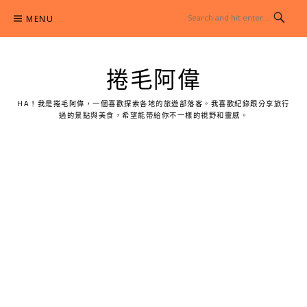
Skip
MENU
to
content
捲毛阿偉
HA！我是捲毛阿偉，一個喜歡探索各地的旅遊部落客。我喜歡紀錄跟分享旅行
過的景點與美食，希望能帶給你不一樣的視野和靈感。