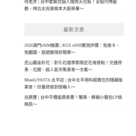
侍老井 | 台中套餐式個人燒肉天花板！全程代烤服
務，烤功太完美根本大廚來著～
最新文章
2026澳門eSIM推薦 | KUS eSIM實測評價：免換卡、
免翻牆，旅遊變得好簡單～
虎山巖金針花｜彰化花壇季節限定花海景點！交通停
車、花期、超人氣市集美食一次看～
MianQ PASTA 太平店 | 台中太平用料超實在的隱藏版
美食！份量誇張到很嚇人～
兆鼎豐 | 台中平價版鼎泰豐！蟹黃、鮮蝦小籠包CP值
夠高～