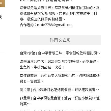
沿著路走進攝影世界，常常拿著相機這拍那拍的，風
格偶爾有點???就很隨興，想看正經的推薦維基百科
夜
😂 歡迎加入阿偉的粉絲團～
合作邀約：
mxie7788@gmail.com
熱門文章與
台灣e食館 | 台中平替版垂坤！零食餅乾飲料甜甜價～
漢來海港台中店｜2025最新吃到飽評價，必吃海鮮、
生魚片、牛排與甜點一次看！
南道雞商會｜台中勤美人氣韓式小店，必吃招牌辣炒
雞＆一隻雞湯。
鴨片館 | 台中超難訂必吃烤鴨餐廳，1鴨8吃超厲害～
兆鼎豐 | 台中平價版鼎泰豐！蟹黃、鮮蝦小籠包CP值
夠高～