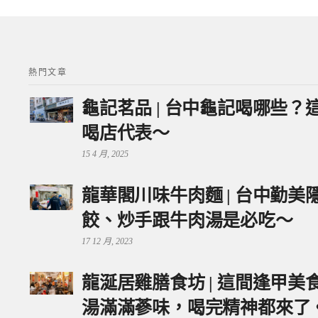
熱門文章
龜記茗品 | 台中龜記喝哪些
喝店代表～
15 4 月, 2025
龍華閣川味牛肉麵 | 台中勤
餃、炒手跟牛肉湯是必吃～
17 12 月, 2023
龍涎居雞膳食坊 | 這間逢甲
湯滿滿蔘味，喝完精神都來了