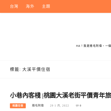
Skip
台灣
海外
主題
to
content
HA！我是捲毛阿偉，一
標籤:
大溪平價住宿
小巷內客棧 |桃園大溪老街平價青年
捲毛阿偉
29 1 月, 2022
0
桃園住宿