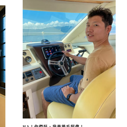
HA！你們好，我是捲毛阿偉！