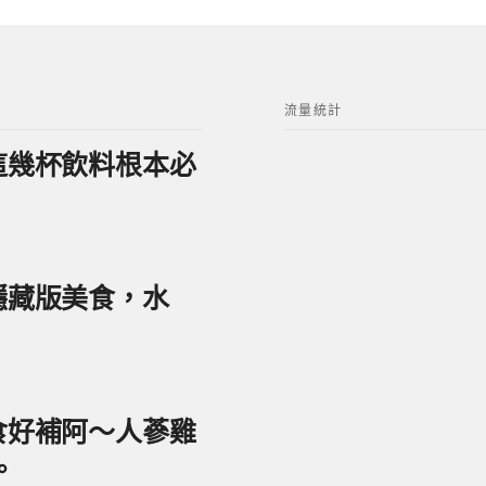
流量統計
？這幾杯飲料根本必
美隱藏版美食，水
美食好補阿～人蔘雞
。