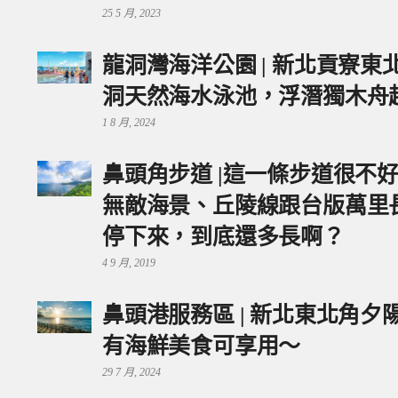
25 5 月, 2023
龍洞灣海洋公園 | 新北貢寮
洞天然海水泳池，浮潛獨木舟
1 8 月, 2024
鼻頭角步道 |這一條步道很不
無敵海景、丘陵線跟台版萬里
停下來，到底還多長啊？
4 9 月, 2019
鼻頭港服務區 | 新北東北角
有海鮮美食可享用～
29 7 月, 2024