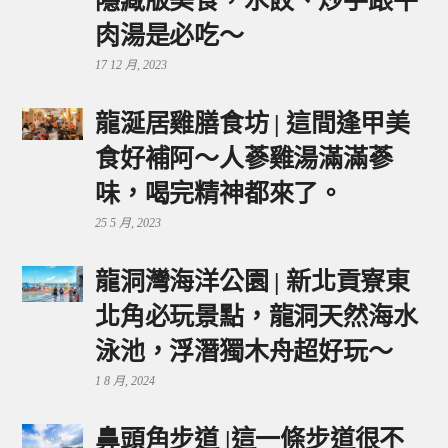
隱藏版美食，水餃、炒手跟牛
肉湯是必吃～
17 12 月, 2023
龍涎居雞膳食坊 | 這間逢甲美
食好補阿～人蔘雞湯滿滿蔘
味，喝完精神都來了。
25 5 月, 2023
龍洞灣海洋公園 | 新北貢寮東
北角必玩景點，龍洞天然海水
泳池，浮潛獨木舟超好玩～
1 8 月, 2024
鼻頭角步道 |這一條步道很不