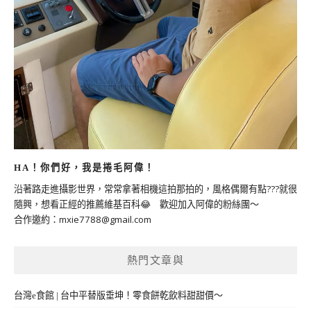
HA！你們好，我是捲毛阿偉！
沿著路走進攝影世界，常常拿著相機這拍那拍的，風格偶爾有點???就很
隨興，想看正經的推薦維基百科😂 歡迎加入阿偉的粉絲團～
合作邀約：
mxie7788@gmail.com
熱門文章與
台灣e食館 | 台中平替版垂坤！零食餅乾飲料甜甜價～