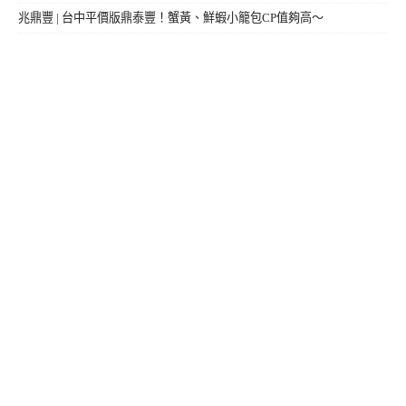
兆鼎豐 | 台中平價版鼎泰豐！蟹黃、鮮蝦小籠包CP值夠高～