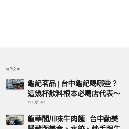
熱門文章
龜記茗品 | 台中龜記喝哪些？
這幾杯飲料根本必喝店代表～
15 4 月, 2025
龍華閣川味牛肉麵 | 台中勤美