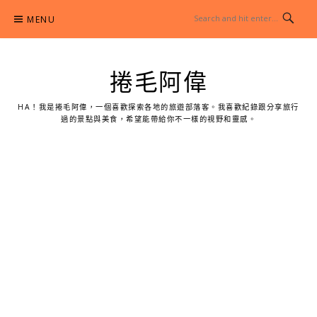
Skip
MENU
to
content
捲毛阿偉
HA！我是捲毛阿偉，一個喜歡探索各地的旅遊部落客。我喜歡紀錄跟分享旅行
過的景點與美食，希望能帶給你不一樣的視野和靈感。