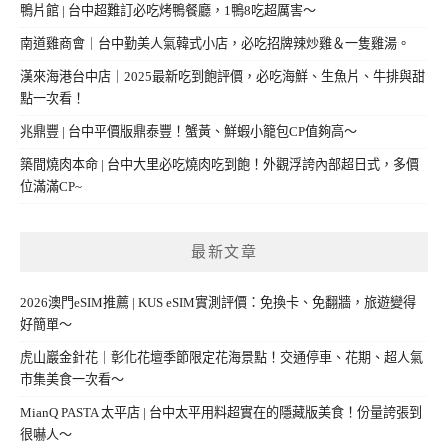
鴨片館 | 台中超難訂必吃烤鴨餐廳，1鴨8吃超厲害～
南道雞商會｜台中勤美人氣韓式小店，必吃招牌辣炒雞＆一隻雞湯。
漢來海港台中店｜2025最新吃到飽評價，必吃海鮮、生魚片、牛排與甜
點一次看！
兆鼎豐 | 台中平價版鼎泰豐！蟹黃、鮮蝦小籠包CP值夠高～
築間燒肉本命 | 台中大里必吃燒肉吃到飽！外觀浮誇內部超日式，多價
位滿滿CP~
最新文章
2026澳門eSIM推薦 | KUS eSIM實測評價：免換卡、免翻牆，旅遊變得
好簡單～
虎山巖金針花｜彰化花壇季節限定花海景點！交通停車、花期、超人氣
市集美食一次看～
MianQ PASTA 太平店 | 台中太平用料超實在的隱藏版美食！份量誇張到
很嚇人～