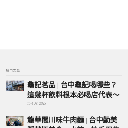
熱門文章
龜記茗品 | 台中龜記喝哪些？
這幾杯飲料根本必喝店代表～
15 4 月, 2025
龍華閣川味牛肉麵 | 台中勤美