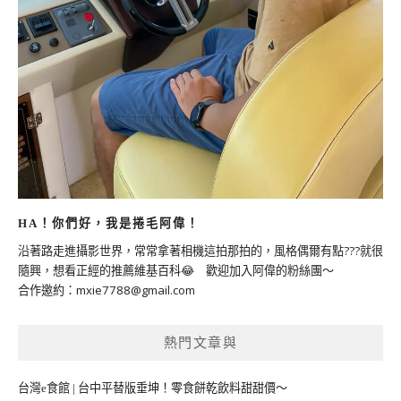
HA！你們好，我是捲毛阿偉！
沿著路走進攝影世界，常常拿著相機這拍那拍的，風格偶爾有點???就很
隨興，想看正經的推薦維基百科😂 歡迎加入阿偉的粉絲團～
合作邀約：
mxie7788@gmail.com
熱門文章與
台灣e食館 | 台中平替版垂坤！零食餅乾飲料甜甜價～