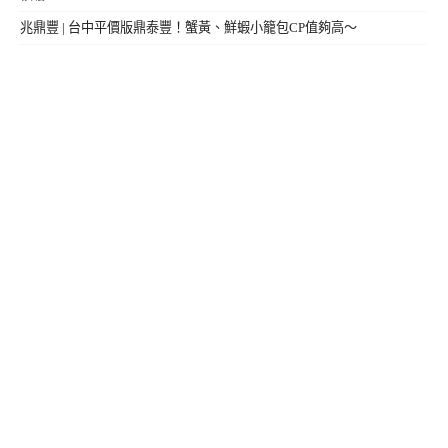
兆鼎豐 | 台中平價版鼎泰豐！蟹黃、鮮蝦小籠包CP值夠高～