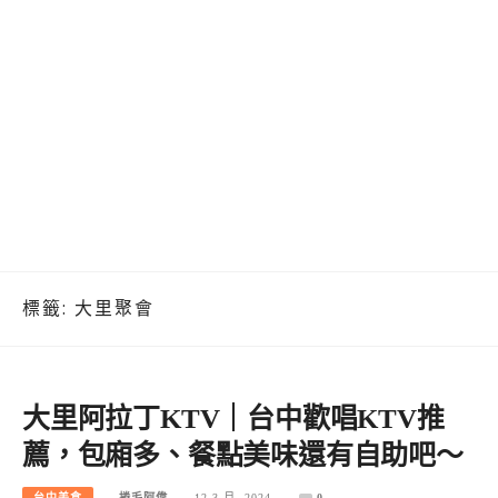
標籤:
大里聚會
大里阿拉丁KTV｜台中歡唱KTV推
薦，包廂多、餐點美味還有自助吧～
台中美食
捲毛阿偉
12 3 月, 2024
0