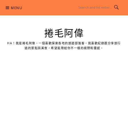
Skip
MENU
to
content
捲毛阿偉
HA！我是捲毛阿偉，一個喜歡探索各地的旅遊部落客。我喜歡紀錄跟分享旅行
過的景點與美食，希望能帶給你不一樣的視野和靈感。