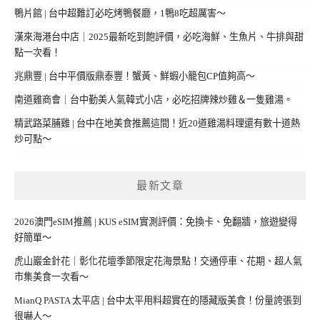
鴨片館 | 台中超難訂必吃烤鴨餐廳，1鴨8吃超厲害～
漢來海港台中店｜2025最新吃到飽評價，必吃海鮮、生魚片、牛排與甜
點一次看！
兆鼎豐 | 台中平價版鼎泰豐！蟹黃、鮮蝦小籠包CP值夠高～
南道雞商會｜台中勤美人氣韓式小店，必吃招牌辣炒雞＆一隻雞湯。
精武路菜脯雞 | 台中在地美食推薦這間！近20道雞湯料理還有數十道熱
炒可點～
最新文章
2026澳門eSIM推薦 | KUS eSIM實測評價：免換卡、免翻牆，旅遊變得
好簡單～
虎山巖金針花｜彰化花壇季節限定花海景點！交通停車、花期、超人氣
市集美食一次看～
MianQ PASTA 太平店 | 台中太平用料超實在的隱藏版美食！份量誇張到
很嚇人～