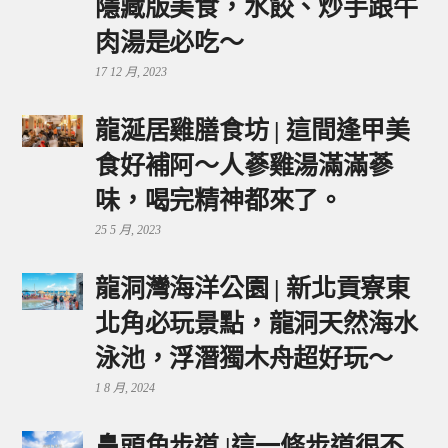
隱藏版美食，水餃、炒手跟牛
肉湯是必吃～
17 12 月, 2023
龍涎居雞膳食坊 | 這間逢甲美
食好補阿～人蔘雞湯滿滿蔘
味，喝完精神都來了。
25 5 月, 2023
龍洞灣海洋公園 | 新北貢寮東
北角必玩景點，龍洞天然海水
泳池，浮潛獨木舟超好玩～
1 8 月, 2024
鼻頭角步道 |這一條步道很不