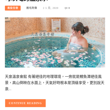
南投住宿
捲毛阿偉
2 5 月, 2020
0
天泉溫泉會館 有著絕佳的地理環境，一旁就是鯉魚潭絕佳風
景，高山倒映在水面上，天氣好時根本是頂級享受，更別說天
泉…
CONTINUE READING