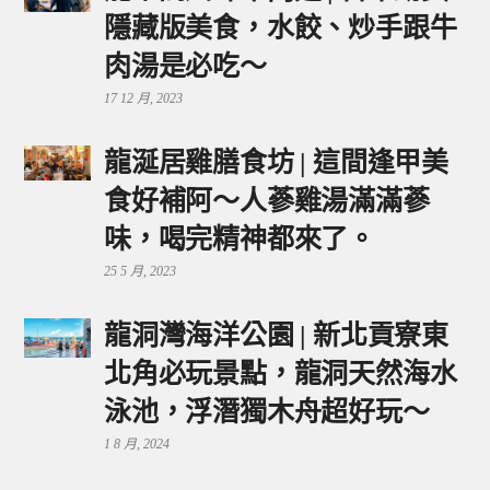
隱藏版美食，水餃、炒手跟牛
肉湯是必吃～
17 12 月, 2023
龍涎居雞膳食坊 | 這間逢甲美
食好補阿～人蔘雞湯滿滿蔘
味，喝完精神都來了。
25 5 月, 2023
龍洞灣海洋公園 | 新北貢寮東
北角必玩景點，龍洞天然海水
泳池，浮潛獨木舟超好玩～
1 8 月, 2024