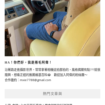
HA！你們好，我是捲毛阿偉！
沿著路走進攝影世界，常常拿著相機這拍那拍的，風格偶爾有點???就很
隨興，想看正經的推薦維基百科😂 歡迎加入阿偉的粉絲團～
合作邀約：
mxie7788@gmail.com
熱門文章與