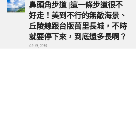
鼻頭角步道 |這一條步道很不
好走！美到不行的無敵海景、
丘陵線跟台版萬里長城，不時
就要停下來，到底還多長啊？
4 9 月, 2019
鼻頭港服務區 | 新北東北角夕
陽美景來這看，還有海鮮美食
可享用～
29 7 月, 2024
流量統計