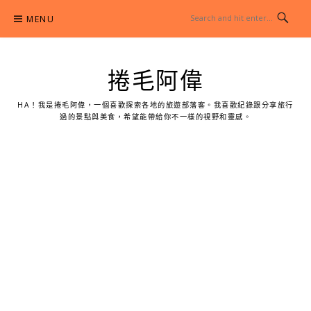
Skip
MENU
to
content
捲毛阿偉
HA！我是捲毛阿偉，一個喜歡探索各地的旅遊部落客。我喜歡紀錄跟分享旅行
過的景點與美食，希望能帶給你不一樣的視野和靈感。