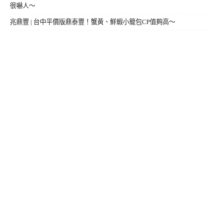
很嚇人～
兆鼎豐 | 台中平價版鼎泰豐！蟹黃、鮮蝦小籠包CP值夠高～