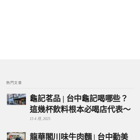
熱門文章
龜記茗品 | 台中龜記喝哪些？
這幾杯飲料根本必喝店代表～
15 4 月, 2025
龍華閣川味牛肉麵 | 台中勤美