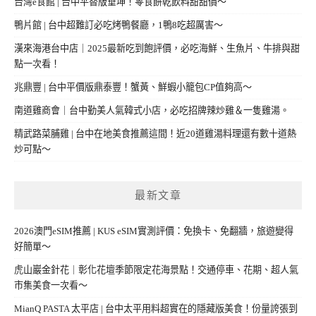
台灣e食館 | 台中平替版垂坤！零食餅乾飲料甜甜價～
鴨片館 | 台中超難訂必吃烤鴨餐廳，1鴨8吃超厲害～
漢來海港台中店｜2025最新吃到飽評價，必吃海鮮、生魚片、牛排與甜
點一次看！
兆鼎豐 | 台中平價版鼎泰豐！蟹黃、鮮蝦小籠包CP值夠高～
南道雞商會｜台中勤美人氣韓式小店，必吃招牌辣炒雞＆一隻雞湯。
精武路菜脯雞 | 台中在地美食推薦這間！近20道雞湯料理還有數十道熱
炒可點～
最新文章
2026澳門eSIM推薦 | KUS eSIM實測評價：免換卡、免翻牆，旅遊變得
好簡單～
虎山巖金針花｜彰化花壇季節限定花海景點！交通停車、花期、超人氣
市集美食一次看～
MianQ PASTA 太平店 | 台中太平用料超實在的隱藏版美食！份量誇張到